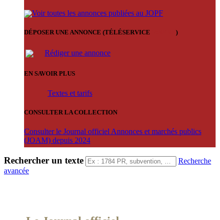
Voir toutes les annonces publiées au JOPF
DÉPOSER UNE ANNONCE (TÉLÉSERVICE
'ARERE
)
Rédiger une annonce
EN SAVOIR PLUS
Textes et tarifs
CONSULTER LA COLLECTION
Consulter le Journal officiel Annonces et marchés publics
(JOAM) depuis 2024
Rechercher un texte
Recherche
avancée