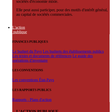
sociétés d'économie mixte.
Elle peut aussi participer, pour des motifs d'intérêt général,
au capital de sociétés commerciales.
L'action
publique
FINANCES PUBLIQUES
Le budget du Pays
Les budgets des établissements publics
Les textes et documents de références
Le guide des
opérations d'inventaire
LES CONVENTIONS
Les conventions État-Pays
LES RAPPORTS PUBLICS
Rapports - Plans d'action
L'ACTION PUBLIQUE