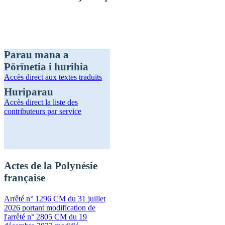
Parau mana a
Pōrīnetia i hurihia
Accès direct
aux textes traduits
Huriparau
Accès direct
la liste des
contributeurs par service
Actes de la Polynésie
française
Arrêté n° 1296 CM du 31 juillet
2026 portant modification de
l'arrêté n° 2805 CM du 19