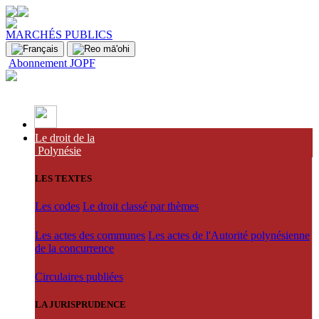
MARCHÉS PUBLICS
Abonnement JOPF
Le droit de la
Polynésie
LES TEXTES
Les codes
Le droit classé par thèmes
Les actes des communes
Les actes de l'Autorité polynésienne
de la concurrence
Circulaires publiées
LA JURISPRUDENCE