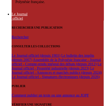
Polynésie française.
Le Journal
officiel
RECHERCHER UNE PUBLICATION
Rechercher
CONSULTER LES COLLECTIONS
Le Journal officiel (depuis 1901)
Le bulletin des impôts
(depuis 2007)
Assemblée de la Polynésie française - Journal
officiel - Compte-rendu intégral des débats (depuis 2012)
Le
Journal officiel - Propriété industrielle (depuis 2023)
Le
Journal officiel - Annonces et marchés publics (depuis 2024)
Le Journal officiel - Signatures électroniques (depuis 2026)
PUBLIER
Comment publier un texte ou une annonce au JOPF
VÉRIFIER UNE SIGNATURE