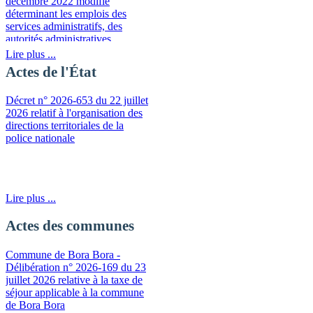
décembre 2022 modifié
déterminant les emplois des
services administratifs, des
autorités administratives
indépendantes et des
Lire plus ...
établissements publics à
Actes de l'État
caractère administratif pouvant
prétendre à une indemnité de
Décret n° 2026-653 du 22 juillet
sujétions spéciales
2026 relatif à l'organisation des
directions territoriales de la
police nationale
Lire plus ...
Actes des communes
Commune de Bora Bora -
Délibération n° 2026-169 du 23
juillet 2026 relative à la taxe de
séjour applicable à la commune
de Bora Bora