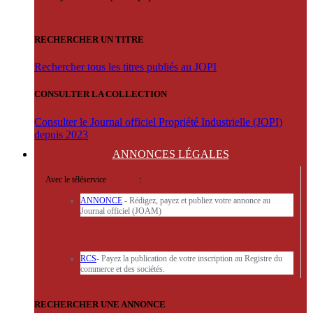
RECHERCHER UN TITRE
Rechercher tous les titres publiés au JOPI
CONSULTER LA COLLECTION
Consulter le Journal officiel Propriété Industrielle (JOPI)
depuis 2023
ANNONCES
LÉGALES
Avec le téléservice
'ARERE
:
ANNONCE
- Rédigez, payez et publiez votre annonce au
Journal officiel (JOAM)
RCS
- Payez la publication de votre inscription au Registre du
commerce et des sociétés.
RECHERCHER UNE ANNONCE