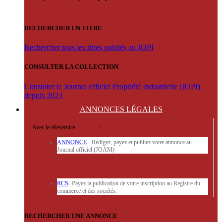
RECHERCHER UN TITRE
Rechercher tous les titres publiés au JOPI
CONSULTER LA COLLECTION
Consulter le Journal officiel Propriété Industrielle (JOPI)
depuis 2023
ANNONCES
LÉGALES
Avec le téléservice
'ARERE
:
ANNONCE
- Rédigez, payez et publiez votre annonce au
Journal officiel (JOAM)
RCS
- Payez la publication de votre inscription au Registre du
commerce et des sociétés.
RECHERCHER UNE ANNONCE