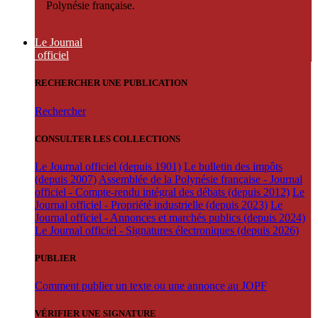
Polynésie française.
Le Journal
officiel
RECHERCHER UNE PUBLICATION
Rechercher
CONSULTER LES COLLECTIONS
Le Journal officiel (depuis 1901)
Le bulletin des impôts
(depuis 2007)
Assemblée de la Polynésie française - Journal
officiel - Compte-rendu intégral des débats (depuis 2012)
Le
Journal officiel - Propriété industrielle (depuis 2023)
Le
Journal officiel - Annonces et marchés publics (depuis 2024)
Le Journal officiel - Signatures électroniques (depuis 2026)
PUBLIER
Comment publier un texte ou une annonce au JOPF
VÉRIFIER UNE SIGNATURE