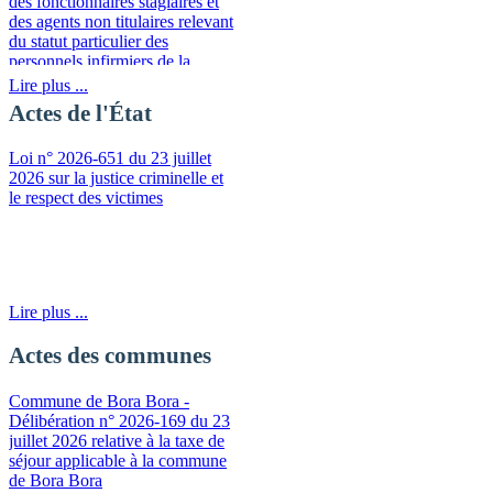
des fonctionnaires stagiaires et
des agents non titulaires relevant
du statut particulier des
personnels infirmiers de la
fonction publique de la
Lire plus ...
Polynésie française
Actes de l'État
Loi n° 2026-651 du 23 juillet
2026 sur la justice criminelle et
le respect des victimes
Lire plus ...
Actes des communes
Commune de Bora Bora -
Délibération n° 2026-169 du 23
juillet 2026 relative à la taxe de
séjour applicable à la commune
de Bora Bora