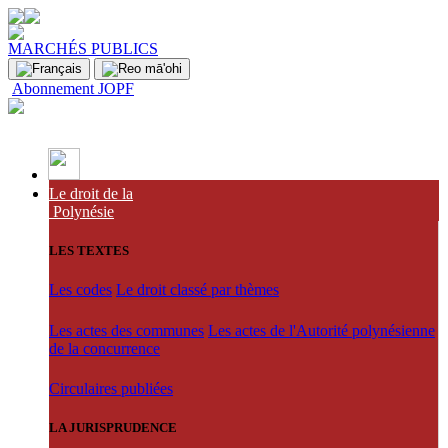
MARCHÉS PUBLICS
Abonnement JOPF
Le droit de la
Polynésie
LES TEXTES
Les codes
Le droit classé par thèmes
Les actes des communes
Les actes de l'Autorité polynésienne
de la concurrence
Circulaires publiées
LA JURISPRUDENCE