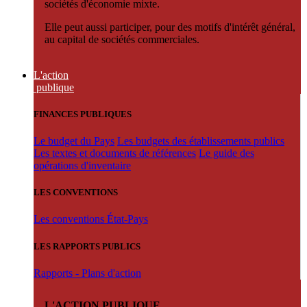
sociétés d'économie mixte.
Elle peut aussi participer, pour des motifs d'intérêt général,
au capital de sociétés commerciales.
L'action
publique
FINANCES PUBLIQUES
Le budget du Pays
Les budgets des établissements publics
Les textes et documents de références
Le guide des
opérations d'inventaire
LES CONVENTIONS
Les conventions État-Pays
LES RAPPORTS PUBLICS
Rapports - Plans d'action
L'ACTION PUBLIQUE