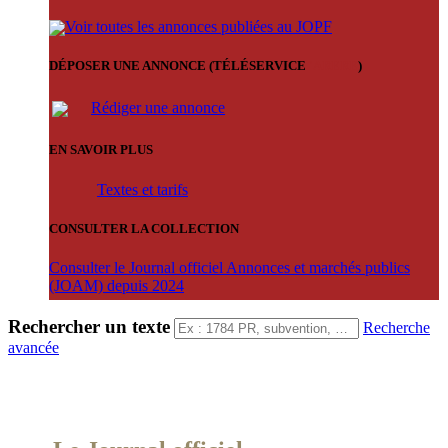
Voir toutes les annonces publiées au JOPF
DÉPOSER UNE ANNONCE (TÉLÉSERVICE
'ARERE
)
Rédiger une annonce
EN SAVOIR PLUS
Textes et tarifs
CONSULTER LA COLLECTION
Consulter le Journal officiel Annonces et marchés publics
(JOAM) depuis 2024
Rechercher un texte
Recherche
avancée