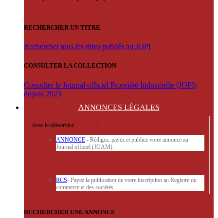
RECHERCHER UN TITRE
Rechercher tous les titres publiés au JOPI
CONSULTER LA COLLECTION
Consulter le Journal officiel Propriété Industrielle (JOPI)
depuis 2023
ANNONCES
LÉGALES
Avec le téléservice
'ARERE
:
ANNONCE
- Rédigez, payez et publiez votre annonce au
Journal officiel (JOAM)
RCS
- Payez la publication de votre inscription au Registre du
commerce et des sociétés.
RECHERCHER UNE ANNONCE