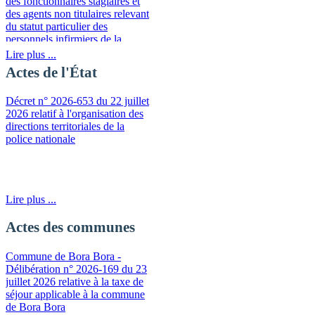
des fonctionnaires stagiaires et
des agents non titulaires relevant
du statut particulier des
personnels infirmiers de la
fonction publique de la
Lire plus ...
Polynésie française
Actes de l'État
Décret n° 2026-653 du 22 juillet
2026 relatif à l'organisation des
directions territoriales de la
police nationale
Lire plus ...
Actes des communes
Commune de Bora Bora -
Délibération n° 2026-169 du 23
juillet 2026 relative à la taxe de
séjour applicable à la commune
de Bora Bora