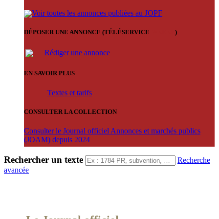
Voir toutes les annonces publiées au JOPF
DÉPOSER UNE ANNONCE (TÉLÉSERVICE
'ARERE
)
Rédiger une annonce
EN SAVOIR PLUS
Textes et tarifs
CONSULTER LA COLLECTION
Consulter le Journal officiel Annonces et marchés publics
(JOAM) depuis 2024
Rechercher un texte
Recherche
avancée