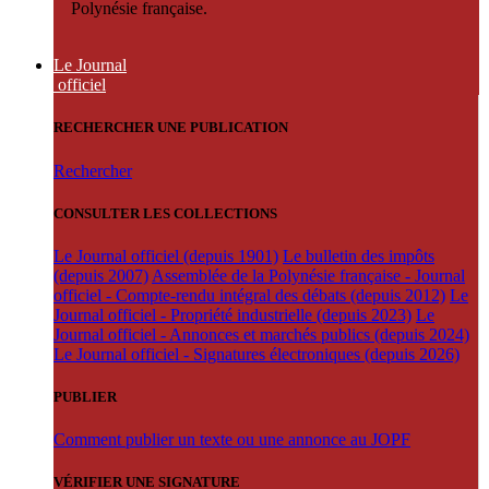
Polynésie française.
Le Journal
officiel
RECHERCHER UNE PUBLICATION
Rechercher
CONSULTER LES COLLECTIONS
Le Journal officiel (depuis 1901)
Le bulletin des impôts
(depuis 2007)
Assemblée de la Polynésie française - Journal
officiel - Compte-rendu intégral des débats (depuis 2012)
Le
Journal officiel - Propriété industrielle (depuis 2023)
Le
Journal officiel - Annonces et marchés publics (depuis 2024)
Le Journal officiel - Signatures électroniques (depuis 2026)
PUBLIER
Comment publier un texte ou une annonce au JOPF
VÉRIFIER UNE SIGNATURE