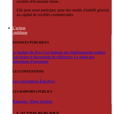
sociétés d'économie mixte.
Elle peut aussi participer, pour des motifs d'intérêt général,
au capital de sociétés commerciales.
L'action
publique
FINANCES PUBLIQUES
Le budget du Pays
Les budgets des établissements publics
Les textes et documents de références
Le guide des
opérations d'inventaire
LES CONVENTIONS
Les conventions État-Pays
LES RAPPORTS PUBLICS
Rapports - Plans d'action
L'ACTION PUBLIQUE