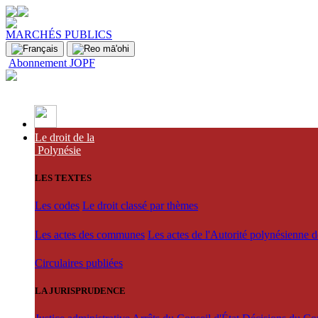
MARCHÉS PUBLICS
Abonnement JOPF
Le droit de la
Polynésie
LES TEXTES
Les codes
Le droit classé par thèmes
Les actes des communes
Les actes de l'Autorité polynésienne 
Circulaires publiées
LA JURISPRUDENCE