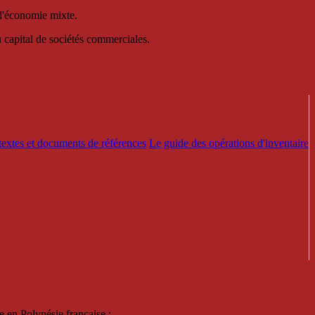
 d'économie mixte.
au capital de sociétés commerciales.
textes et documents de références
Le guide des opérations d'inventaire
e en Polynésie française :