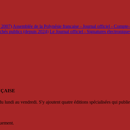
s 2007)
Assemblée de la Polynésie française - Journal officiel - Compte-
rchés publics (depuis 2024)
Le Journal officiel - Signatures électroniqu
NÇAISE
u lundi au vendredi. S'y ajoutent quatre éditions spécialisées qui publie
quement.