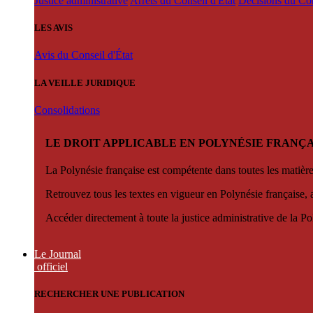
Justice administrative
Arrêts du Conseil d'État
Décisions du Con
LES AVIS
Avis du Conseil d'État
LA VEILLE JURIDIQUE
Consolidations
LE DROIT APPLICABLE EN POLYNÉSIE FRANÇA
La Polynésie française est compétente dans toutes les matièr
Retrouvez tous les textes en vigueur en Polynésie française, 
Accéder directement à toute la justice administrative de la Po
Le Journal
officiel
RECHERCHER UNE PUBLICATION