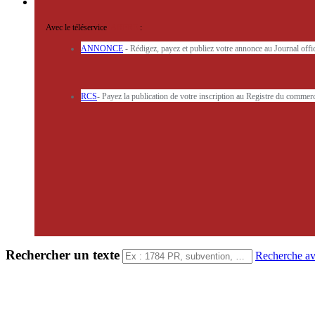
Avec le téléservice
'ARERE
:
ANNONCE
- Rédigez, payez et publiez votre annonce au Journal off
RCS
- Payez la publication de votre inscription au Registre du commerc
Rechercher un texte
Recherche a