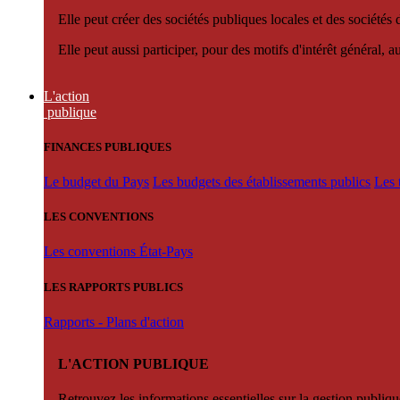
Elle peut créer des sociétés publiques locales et des sociétés
Elle peut aussi participer, pour des motifs d'intérêt général, 
L'action
publique
FINANCES PUBLIQUES
Le budget du Pays
Les budgets des établissements publics
Les 
LES CONVENTIONS
Les conventions État-Pays
LES RAPPORTS PUBLICS
Rapports - Plans d'action
L'ACTION PUBLIQUE
Retrouvez les informations essentielles sur la gestion publiqu