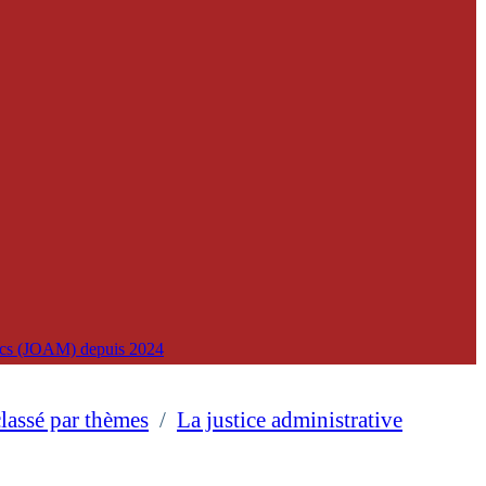
lics (JOAM) depuis 2024
classé par thèmes
/
La justice administrative