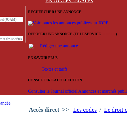
ANNONCES
LÉGALES
RECHERCHER UNE ANNONCE
iciel (JOAM)
Voir toutes les annonces publiées au JOPF
DÉPOSER UNE ANNONCE (TÉLÉSERVICE
'ARERE
)
e et des sociétés.
Rédiger une annonce
EN SAVOIR PLUS
Textes et tarifs
CONSULTER LA COLLECTION
Consulter le Journal officiel Annonces et marchés pub
vancée
Accès direct
>>
Les codes
/
Le droit 