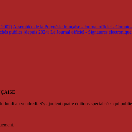
s 2007)
Assemblée de la Polynésie française - Journal officiel - Compte-
rchés publics (depuis 2024)
Le Journal officiel - Signatures électroniqu
NÇAISE
u lundi au vendredi. S'y ajoutent quatre éditions spécialisées qui publie
quement.