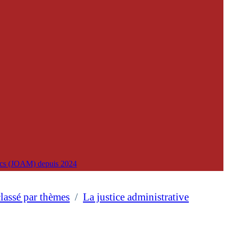
lics (JOAM) depuis 2024
classé par thèmes
/
La justice administrative