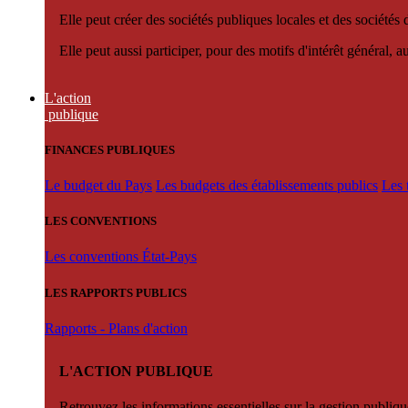
Elle peut créer des sociétés publiques locales et des sociétés
Elle peut aussi participer, pour des motifs d'intérêt général, 
L'action
publique
FINANCES PUBLIQUES
Le budget du Pays
Les budgets des établissements publics
Les 
LES CONVENTIONS
Les conventions État-Pays
LES RAPPORTS PUBLICS
Rapports - Plans d'action
L'ACTION PUBLIQUE
Retrouvez les informations essentielles sur la gestion publiqu