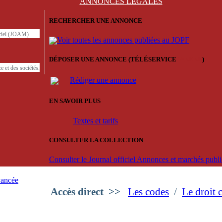
ANNONCES
LÉGALES
RECHERCHER UNE ANNONCE
iciel (JOAM)
Voir toutes les annonces publiées au JOPF
DÉPOSER UNE ANNONCE (TÉLÉSERVICE
'ARERE
)
e et des sociétés.
Rédiger une annonce
EN SAVOIR PLUS
Textes et tarifs
CONSULTER LA COLLECTION
Consulter le Journal officiel Annonces et marchés pub
vancée
Accès direct
>>
Les codes
/
Le droit 