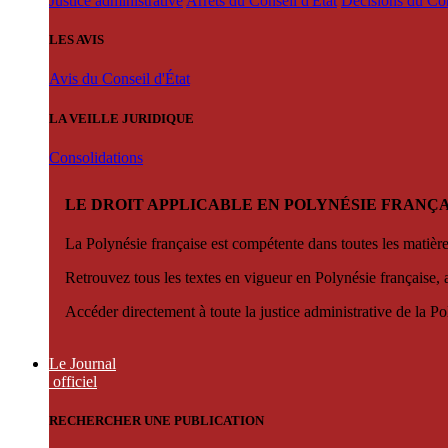
Justice administrative
Arrêts du Conseil d'État
Décisions du Con
LES AVIS
Avis du Conseil d'État
LA VEILLE JURIDIQUE
Consolidations
LE DROIT APPLICABLE EN POLYNÉSIE FRANÇA
La Polynésie française est compétente dans toutes les matièr
Retrouvez tous les textes en vigueur en Polynésie française, 
Accéder directement à toute la justice administrative de la Po
Le Journal
officiel
RECHERCHER UNE PUBLICATION