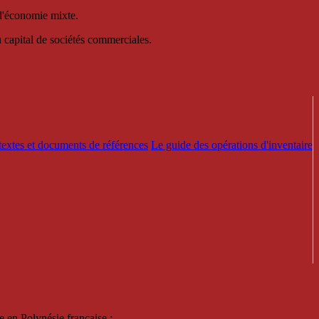
 d'économie mixte.
au capital de sociétés commerciales.
textes et documents de références
Le guide des opérations d'inventaire
e en Polynésie française :