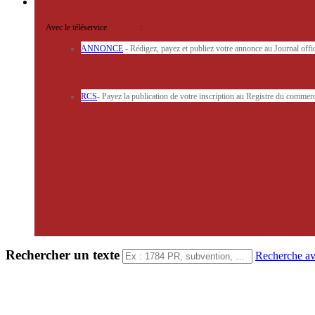
Avec le téléservice
'ARERE
:
ANNONCE
- Rédigez, payez et publiez votre annonce au Journal off
RCS
- Payez la publication de votre inscription au Registre du commerc
Rechercher un texte
Recherche a