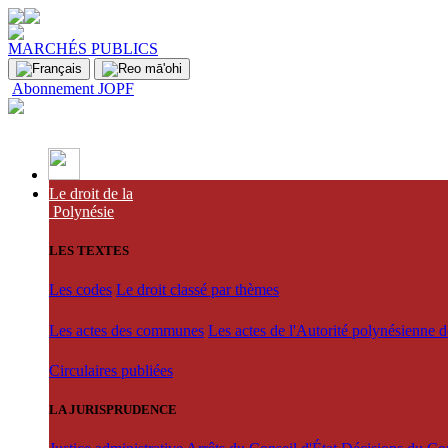
MARCHÉS PUBLICS
Abonnement JOPF
Le droit de la
Polynésie
LES TEXTES
Les codes
Le droit classé par thèmes
Les actes des communes
Les actes de l'Autorité polynésienne 
Circulaires publiées
LA JURISPRUDENCE