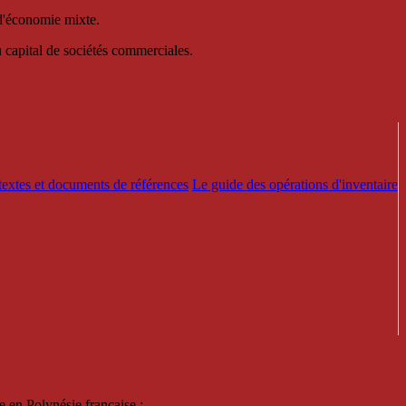
 d'économie mixte.
au capital de sociétés commerciales.
textes et documents de références
Le guide des opérations d'inventaire
e en Polynésie française :