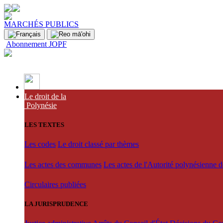
MARCHÉS PUBLICS
Abonnement JOPF
Le droit de la
Polynésie
LES TEXTES
Les codes
Le droit classé par thèmes
Les actes des communes
Les actes de l'Autorité polynésienne 
Circulaires publiées
LA JURISPRUDENCE