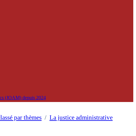
lics (JOAM) depuis 2024
classé par thèmes
/
La justice administrative