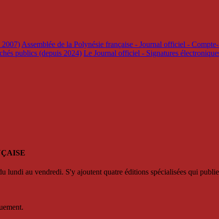
s 2007)
Assemblée de la Polynésie française - Journal officiel - Compte-
rchés publics (depuis 2024)
Le Journal officiel - Signatures électroniqu
NÇAISE
u lundi au vendredi. S'y ajoutent quatre éditions spécialisées qui publie
quement.