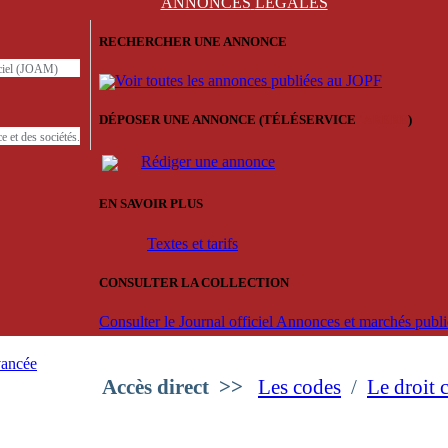
ANNONCES
LÉGALES
RECHERCHER UNE ANNONCE
iciel (JOAM)
Voir toutes les annonces publiées au JOPF
DÉPOSER UNE ANNONCE (TÉLÉSERVICE
'ARERE
)
e et des sociétés.
Rédiger une annonce
EN SAVOIR PLUS
Textes et tarifs
CONSULTER LA COLLECTION
Consulter le Journal officiel Annonces et marchés pub
vancée
Accès direct
>>
Les codes
/
Le droit 