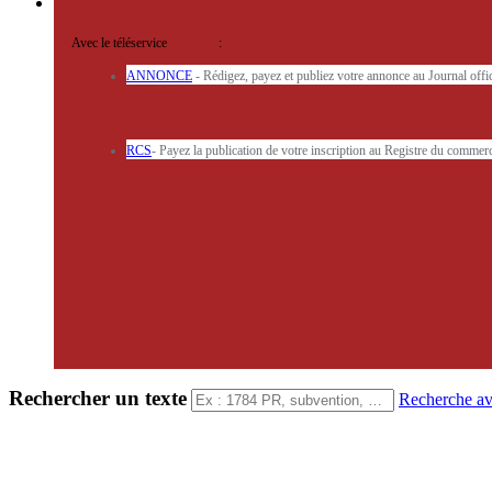
Avec le téléservice
'ARERE
:
ANNONCE
- Rédigez, payez et publiez votre annonce au Journal off
RCS
- Payez la publication de votre inscription au Registre du commerc
Rechercher un texte
Recherche a