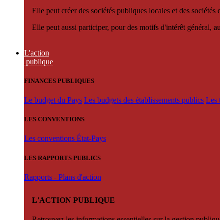
Elle peut créer des sociétés publiques locales et des sociétés
Elle peut aussi participer, pour des motifs d'intérêt général, 
L'action
publique
FINANCES PUBLIQUES
Le budget du Pays
Les budgets des établissements publics
Les 
LES CONVENTIONS
Les conventions État-Pays
LES RAPPORTS PUBLICS
Rapports - Plans d'action
L'ACTION PUBLIQUE
Retrouvez les informations essentielles sur la gestion publiqu