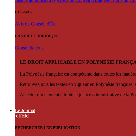
Justice administrative
Arrêts du Conseil d'État
Décisions du Con
LES AVIS
Avis du Conseil d'État
LA VEILLE JURIDIQUE
Consolidations
LE DROIT APPLICABLE EN POLYNÉSIE FRANÇA
La Polynésie française est compétente dans toutes les matièr
Retrouvez tous les textes en vigueur en Polynésie française, 
Accéder directement à toute la justice administrative de la Po
Le Journal
officiel
RECHERCHER UNE PUBLICATION