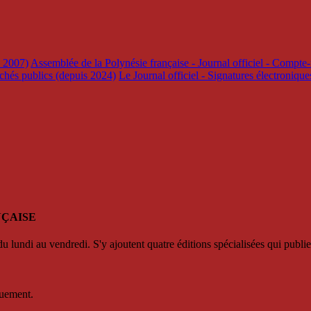
s 2007)
Assemblée de la Polynésie française - Journal officiel - Compte-
rchés publics (depuis 2024)
Le Journal officiel - Signatures électroniqu
NÇAISE
u lundi au vendredi. S'y ajoutent quatre éditions spécialisées qui publie
quement.