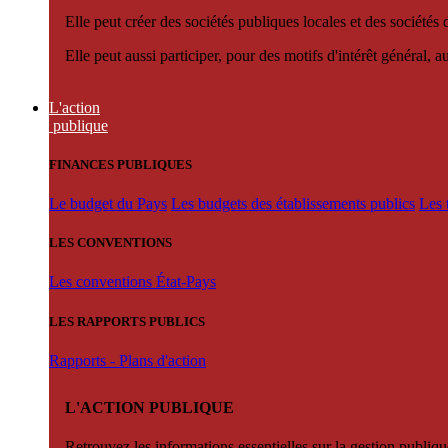
Elle peut créer des sociétés publiques locales et des sociétés
Elle peut aussi participer, pour des motifs d'intérêt général, 
L'action
publique
FINANCES PUBLIQUES
Le budget du Pays
Les budgets des établissements publics
Les 
LES CONVENTIONS
Les conventions État-Pays
LES RAPPORTS PUBLICS
Rapports - Plans d'action
L'ACTION PUBLIQUE
Retrouvez les informations essentielles sur la gestion publiqu