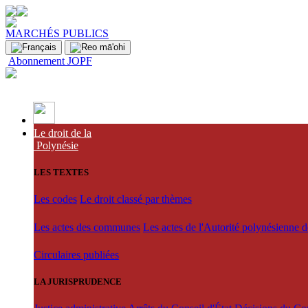
MARCHÉS PUBLICS
Abonnement JOPF
Le droit de la
Polynésie
LES TEXTES
Les codes
Le droit classé par thèmes
Les actes des communes
Les actes de l'Autorité polynésienne 
Circulaires publiées
LA JURISPRUDENCE