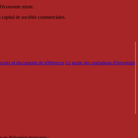
 d'économie mixte.
au capital de sociétés commerciales.
textes et documents de références
Le guide des opérations d'inventaire
e en Polynésie française :