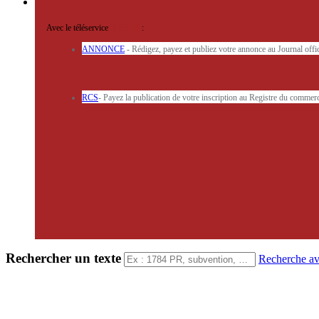
Avec le téléservice
'ARERE
:
ANNONCE
- Rédigez, payez et publiez votre annonce au Journal off
RCS
- Payez la publication de votre inscription au Registre du commerc
Rechercher un texte
Recherche a