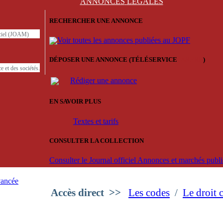
ANNONCES
LÉGALES
RECHERCHER UNE ANNONCE
iciel (JOAM)
Voir toutes les annonces publiées au JOPF
DÉPOSER UNE ANNONCE (TÉLÉSERVICE
'ARERE
)
e et des sociétés.
Rédiger une annonce
EN SAVOIR PLUS
Textes et tarifs
CONSULTER LA COLLECTION
Consulter le Journal officiel Annonces et marchés pub
vancée
Accès direct
>>
Les codes
/
Le droit 