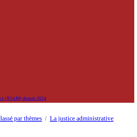
lics (JOAM) depuis 2024
classé par thèmes
/
La justice administrative