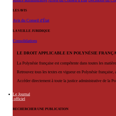
Justice administrative
Arrêts du Conseil d'État
Décisions du Con
LES AVIS
Avis du Conseil d'État
LA VEILLE JURIDIQUE
Consolidations
LE DROIT APPLICABLE EN POLYNÉSIE FRANÇA
La Polynésie française est compétente dans toutes les matièr
Retrouvez tous les textes en vigueur en Polynésie française, 
Accéder directement à toute la justice administrative de la Po
Le Journal
officiel
RECHERCHER UNE PUBLICATION