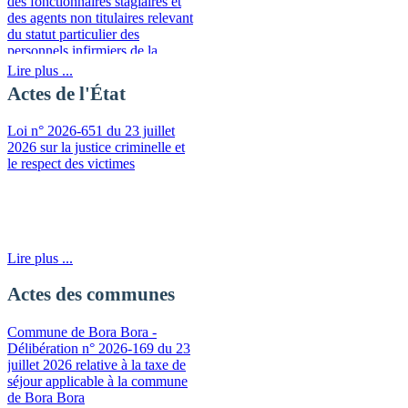
des fonctionnaires stagiaires et
des agents non titulaires relevant
du statut particulier des
personnels infirmiers de la
fonction publique de la
Lire plus ...
Polynésie française
Actes de l'État
Loi n° 2026-651 du 23 juillet
2026 sur la justice criminelle et
le respect des victimes
Lire plus ...
Actes des communes
Commune de Bora Bora -
Délibération n° 2026-169 du 23
juillet 2026 relative à la taxe de
séjour applicable à la commune
de Bora Bora