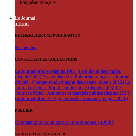
Polynésie française.
Le Journal
officiel
RECHERCHER UNE PUBLICATION
Rechercher
CONSULTER LES COLLECTIONS
Le Journal officiel (depuis 1901)
Le bulletin des impôts
(depuis 2007)
Assemblée de la Polynésie française - Journal
officiel - Compte-rendu intégral des débats (depuis 2012)
Le
Journal officiel - Propriété industrielle (depuis 2023)
Le
Journal officiel - Annonces et marchés publics (depuis 2024)
Le Journal officiel - Signatures électroniques (depuis 2026)
PUBLIER
Comment publier un texte ou une annonce au JOPF
VÉRIFIER UNE SIGNATURE