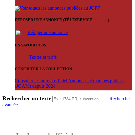
Voir toutes les annonces publiées au JOPF
DÉPOSER UNE ANNONCE (TÉLÉSERVICE
'ARERE
)
Rédiger une annonce
EN SAVOIR PLUS
Textes et tarifs
CONSULTER LA COLLECTION
Consulter le Journal officiel Annonces et marchés publics
(JOAM) depuis 2024
Rechercher un texte
Recherche
avancée