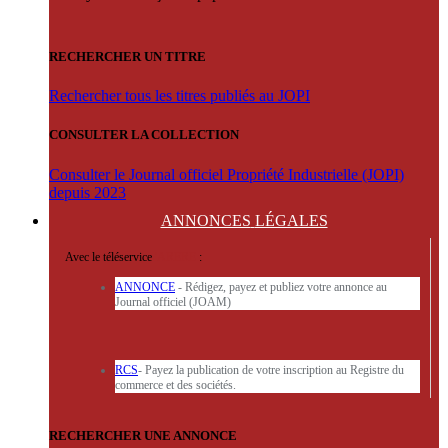
RECHERCHER UN TITRE
Rechercher tous les titres publiés au JOPI
CONSULTER LA COLLECTION
Consulter le Journal officiel Propriété Industrielle (JOPI)
depuis 2023
ANNONCES
LÉGALES
Avec le téléservice
'ARERE
:
ANNONCE
- Rédigez, payez et publiez votre annonce au
Journal officiel (JOAM)
RCS
- Payez la publication de votre inscription au Registre du
commerce et des sociétés.
RECHERCHER UNE ANNONCE