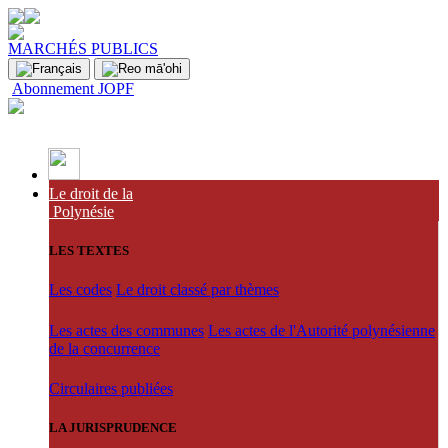
MARCHÉS PUBLICS
Abonnement JOPF
Le droit de la
Polynésie
LES TEXTES
Les codes
Le droit classé par thèmes
Les actes des communes
Les actes de l'Autorité polynésienne
de la concurrence
Circulaires publiées
LA JURISPRUDENCE