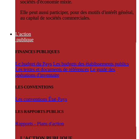
sociétés d'économie mixte.
Elle peut aussi participer, pour des motifs d'intérêt général,
au capital de sociétés commerciales.
L'action
publique
FINANCES PUBLIQUES
Le budget du Pays
Les budgets des établissements publics
Les textes et documents de références
Le guide des
opérations d'inventaire
LES CONVENTIONS
Les conventions État-Pays
LES RAPPORTS PUBLICS
Rapports - Plans d'action
L'ACTION PUBLIQUE