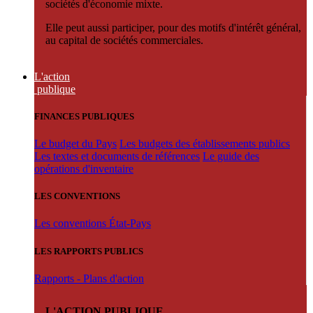
sociétés d'économie mixte.
Elle peut aussi participer, pour des motifs d'intérêt général,
au capital de sociétés commerciales.
L'action
publique
FINANCES PUBLIQUES
Le budget du Pays
Les budgets des établissements publics
Les textes et documents de références
Le guide des
opérations d'inventaire
LES CONVENTIONS
Les conventions État-Pays
LES RAPPORTS PUBLICS
Rapports - Plans d'action
L'ACTION PUBLIQUE