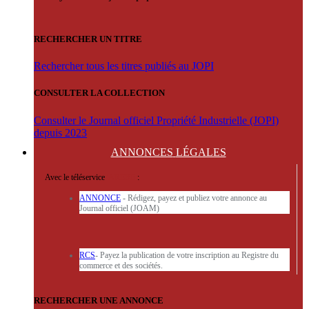
RECHERCHER UN TITRE
Rechercher tous les titres publiés au JOPI
CONSULTER LA COLLECTION
Consulter le Journal officiel Propriété Industrielle (JOPI)
depuis 2023
ANNONCES
LÉGALES
Avec le téléservice
'ARERE
:
ANNONCE
- Rédigez, payez et publiez votre annonce au
Journal officiel (JOAM)
RCS
- Payez la publication de votre inscription au Registre du
commerce et des sociétés.
RECHERCHER UNE ANNONCE