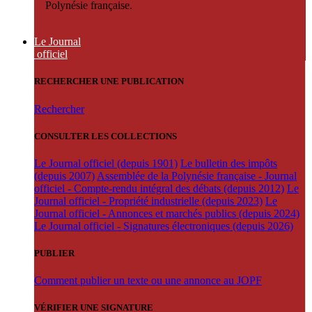
Polynésie française.
Le Journal
officiel
RECHERCHER UNE PUBLICATION
Rechercher
CONSULTER LES COLLECTIONS
Le Journal officiel (depuis 1901)
Le bulletin des impôts
(depuis 2007)
Assemblée de la Polynésie française - Journal
officiel - Compte-rendu intégral des débats (depuis 2012)
Le
Journal officiel - Propriété industrielle (depuis 2023)
Le
Journal officiel - Annonces et marchés publics (depuis 2024)
Le Journal officiel - Signatures électroniques (depuis 2026)
PUBLIER
Comment publier un texte ou une annonce au JOPF
VÉRIFIER UNE SIGNATURE