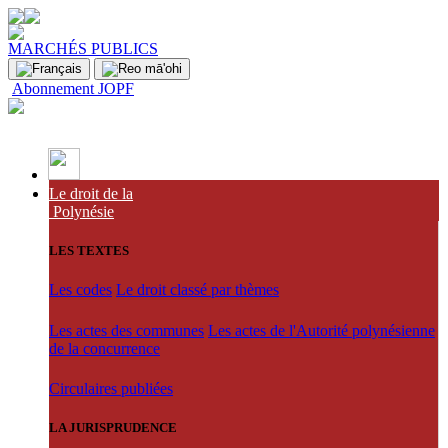
MARCHÉS PUBLICS
Abonnement JOPF
Le droit de la
Polynésie
LES TEXTES
Les codes
Le droit classé par thèmes
Les actes des communes
Les actes de l'Autorité polynésienne
de la concurrence
Circulaires publiées
LA JURISPRUDENCE