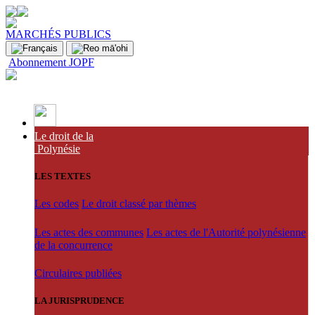
MARCHÉS PUBLICS
Abonnement JOPF
Le droit de la
Polynésie
LES TEXTES
Les codes
Le droit classé par thèmes
Les actes des communes
Les actes de l'Autorité polynésienne
de la concurrence
Circulaires publiées
LA JURISPRUDENCE