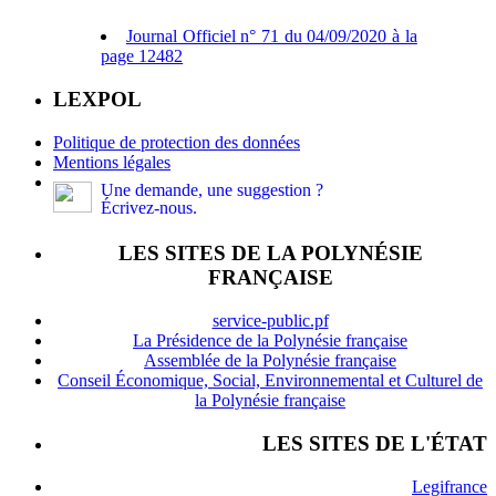
Journal Officiel n° 71 du 04/09/2020 à la
page 12482
LEXPOL
Politique de protection des données
Mentions légales
Une demande, une suggestion ?
Écrivez-nous.
LES SITES DE LA POLYNÉSIE
FRANÇAISE
service-public.pf
La Présidence de la Polynésie française
Assemblée de la Polynésie française
Conseil Économique, Social, Environnemental et Culturel de
la Polynésie française
LES SITES DE L'ÉTAT
Legifrance