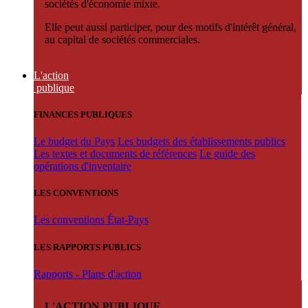
sociétés d'économie mixte.
Elle peut aussi participer, pour des motifs d'intérêt général,
au capital de sociétés commerciales.
L'action
publique
FINANCES PUBLIQUES
Le budget du Pays
Les budgets des établissements publics
Les textes et documents de références
Le guide des
opérations d'inventaire
LES CONVENTIONS
Les conventions État-Pays
LES RAPPORTS PUBLICS
Rapports - Plans d'action
L'ACTION PUBLIQUE