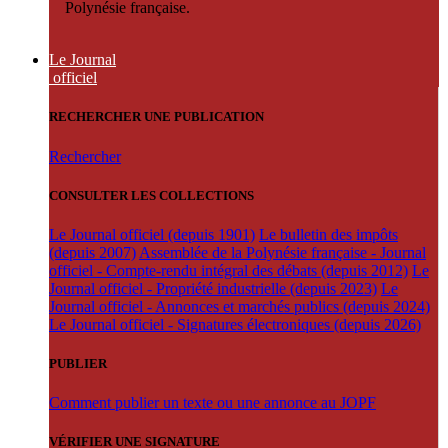
Polynésie française.
Le Journal
officiel
RECHERCHER UNE PUBLICATION
Rechercher
CONSULTER LES COLLECTIONS
Le Journal officiel (depuis 1901)
Le bulletin des impôts
(depuis 2007)
Assemblée de la Polynésie française - Journal
officiel - Compte-rendu intégral des débats (depuis 2012)
Le
Journal officiel - Propriété industrielle (depuis 2023)
Le
Journal officiel - Annonces et marchés publics (depuis 2024)
Le Journal officiel - Signatures électroniques (depuis 2026)
PUBLIER
Comment publier un texte ou une annonce au JOPF
VÉRIFIER UNE SIGNATURE