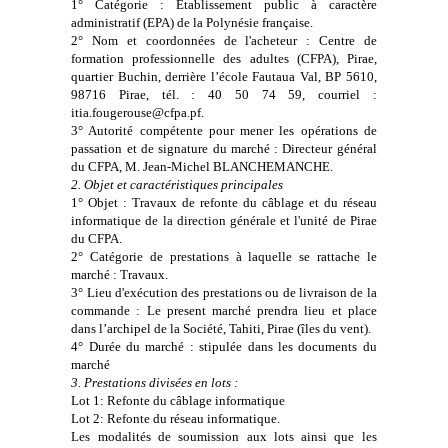
1° Catégorie : Etablissement public à caractère
administratif (EPA) de la Polynésie française.
2° Nom et coordonnées de l'acheteur : Centre de
formation professionnelle des adultes (CFPA), Pirae,
quartier Buchin, derrière l’école Fautaua Val, BP 5610,
98716 Pirae, tél. : 40 50 74 59, courriel :
itia.fougerouse@cfpa.pf.
3° Autorité compétente pour mener les opérations de
passation et de signature du marché : Directeur général
du CFPA, M. Jean-Michel BLANCHEMANCHE.
2. Objet et caractéristiques principales
1° Objet : Travaux de refonte du câblage et du réseau
informatique de la direction générale et l'unité de Pirae
du CFPA.
2° Catégorie de prestations à laquelle se rattache le
marché : Travaux.
3° Lieu d'exécution des prestations ou de livraison de la
commande : Le present marché prendra lieu et place
dans l’archipel de la Société, Tahiti, Pirae (îles du vent).
4° Durée du marché : stipulée dans les documents du
marché
3. Prestations divisées en lots :
Lot 1: Refonte du câblage informatique
Lot 2: Refonte du réseau informatique.
Les modalités de soumission aux lots ainsi que les