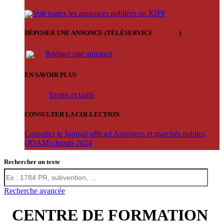
Voir toutes les annonces publiées au JOPF
DÉPOSER UNE ANNONCE (TÉLÉSERVICE
'ARERE
)
Rédiger une annonce
EN SAVOIR PLUS
Textes et tarifs
CONSULTER LA COLLECTION
Consulter le Journal officiel Annonces et marchés publics
(JOAM) depuis 2024
Rechercher un texte
Recherche avancée
CENTRE DE FORMATION