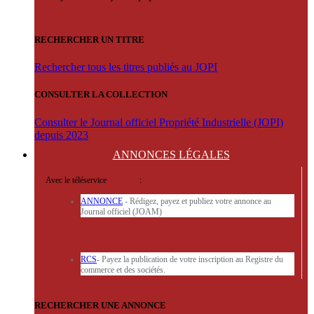
RECHERCHER UN TITRE
Rechercher tous les titres publiés au JOPI
CONSULTER LA COLLECTION
Consulter le Journal officiel Propriété Industrielle (JOPI)
depuis 2023
ANNONCES
LÉGALES
Avec le téléservice
'ARERE
:
ANNONCE
- Rédigez, payez et publiez votre annonce au
Journal officiel (JOAM)
RCS
- Payez la publication de votre inscription au Registre du
commerce et des sociétés.
RECHERCHER UNE ANNONCE