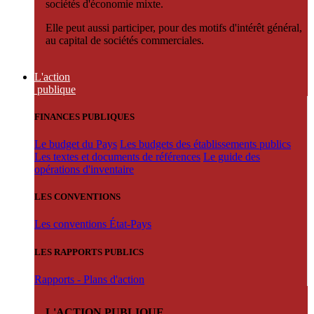
sociétés d'économie mixte.
Elle peut aussi participer, pour des motifs d'intérêt général,
au capital de sociétés commerciales.
L'action
publique
FINANCES PUBLIQUES
Le budget du Pays
Les budgets des établissements publics
Les textes et documents de références
Le guide des
opérations d'inventaire
LES CONVENTIONS
Les conventions État-Pays
LES RAPPORTS PUBLICS
Rapports - Plans d'action
L'ACTION PUBLIQUE