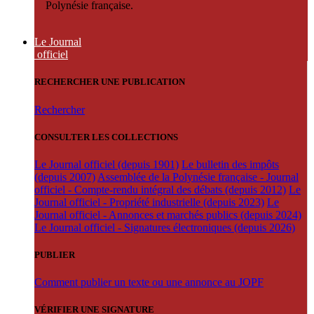
Polynésie française.
Le Journal
officiel
RECHERCHER UNE PUBLICATION
Rechercher
CONSULTER LES COLLECTIONS
Le Journal officiel (depuis 1901)
Le bulletin des impôts
(depuis 2007)
Assemblée de la Polynésie française - Journal
officiel - Compte-rendu intégral des débats (depuis 2012)
Le
Journal officiel - Propriété industrielle (depuis 2023)
Le
Journal officiel - Annonces et marchés publics (depuis 2024)
Le Journal officiel - Signatures électroniques (depuis 2026)
PUBLIER
Comment publier un texte ou une annonce au JOPF
VÉRIFIER UNE SIGNATURE