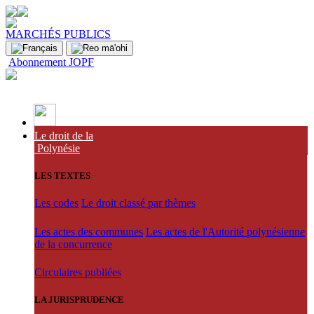
MARCHÉS PUBLICS
Abonnement JOPF
Le droit de la
Polynésie
LES TEXTES
Les codes
Le droit classé par thèmes
Les actes des communes
Les actes de l'Autorité polynésienne
de la concurrence
Circulaires publiées
LA JURISPRUDENCE