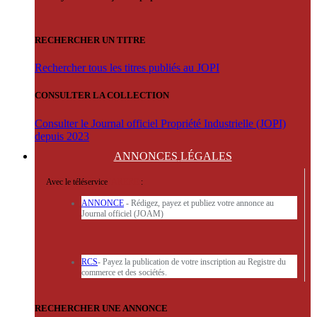
RECHERCHER UN TITRE
Rechercher tous les titres publiés au JOPI
CONSULTER LA COLLECTION
Consulter le Journal officiel Propriété Industrielle (JOPI)
depuis 2023
ANNONCES
LÉGALES
Avec le téléservice
'ARERE
:
ANNONCE
- Rédigez, payez et publiez votre annonce au
Journal officiel (JOAM)
RCS
- Payez la publication de votre inscription au Registre du
commerce et des sociétés.
RECHERCHER UNE ANNONCE