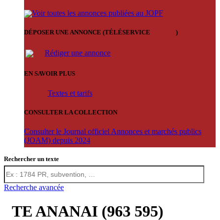
Voir toutes les annonces publiées au JOPF
DÉPOSER UNE ANNONCE (TÉLÉSERVICE
'ARERE
)
Rédiger une annonce
EN SAVOIR PLUS
Textes et tarifs
CONSULTER LA COLLECTION
Consulter le Journal officiel Annonces et marchés publics
(JOAM) depuis 2024
Rechercher un texte
Recherche avancée
TE ANANAI (963 595)