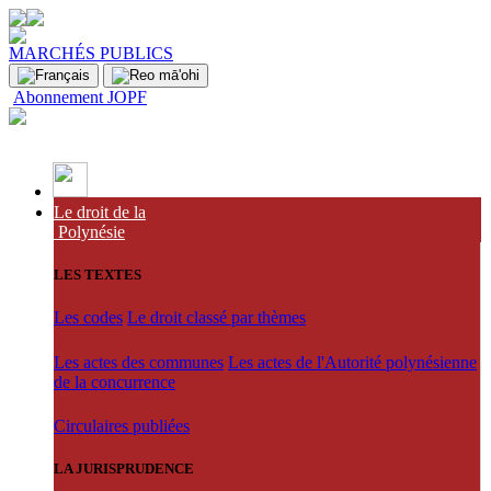
MARCHÉS PUBLICS
Abonnement JOPF
Le droit de la
Polynésie
LES TEXTES
Les codes
Le droit classé par thèmes
Les actes des communes
Les actes de l'Autorité polynésienne
de la concurrence
Circulaires publiées
LA JURISPRUDENCE