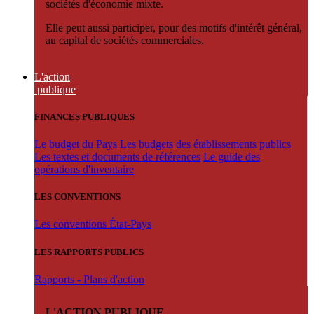
sociétés d'économie mixte.
Elle peut aussi participer, pour des motifs d'intérêt général,
au capital de sociétés commerciales.
L'action
publique
FINANCES PUBLIQUES
Le budget du Pays
Les budgets des établissements publics
Les textes et documents de références
Le guide des
opérations d'inventaire
LES CONVENTIONS
Les conventions État-Pays
LES RAPPORTS PUBLICS
Rapports - Plans d'action
L'ACTION PUBLIQUE