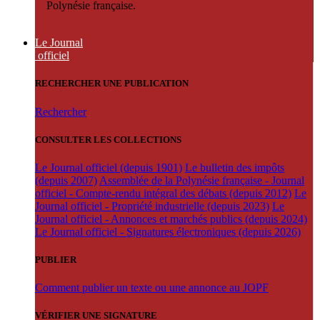
Polynésie française.
Le Journal
officiel
RECHERCHER UNE PUBLICATION
Rechercher
CONSULTER LES COLLECTIONS
Le Journal officiel (depuis 1901)
Le bulletin des impôts
(depuis 2007)
Assemblée de la Polynésie française - Journal
officiel - Compte-rendu intégral des débats (depuis 2012)
Le
Journal officiel - Propriété industrielle (depuis 2023)
Le
Journal officiel - Annonces et marchés publics (depuis 2024)
Le Journal officiel - Signatures électroniques (depuis 2026)
PUBLIER
Comment publier un texte ou une annonce au JOPF
VÉRIFIER UNE SIGNATURE