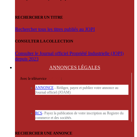
RECHERCHER UN TITRE
Rechercher tous les titres publiés au JOPI
CONSULTER LA COLLECTION
Consulter le Journal officiel Propriété Industrielle (JOPI)
depuis 2023
ANNONCES
LÉGALES
Avec le téléservice
'ARERE
:
ANNONCE
- Rédigez, payez et publiez votre annonce au
Journal officiel (JOAM)
RCS
- Payez la publication de votre inscription au Registre du
commerce et des sociétés.
RECHERCHER UNE ANNONCE