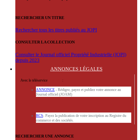
RECHERCHER UN TITRE
Rechercher tous les titres publiés au JOPI
CONSULTER LA COLLECTION
Consulter le Journal officiel Propriété Industrielle (JOPI)
depuis 2023
ANNONCES
LÉGALES
Avec le téléservice
'ARERE
:
ANNONCE
- Rédigez, payez et publiez votre annonce au
Journal officiel (JOAM)
RCS
- Payez la publication de votre inscription au Registre du
commerce et des sociétés.
RECHERCHER UNE ANNONCE