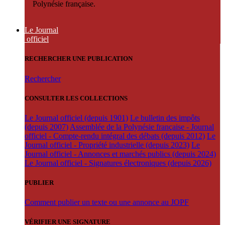
Polynésie française.
Le Journal
officiel
RECHERCHER UNE PUBLICATION
Rechercher
CONSULTER LES COLLECTIONS
Le Journal officiel (depuis 1901)
Le bulletin des impôts
(depuis 2007)
Assemblée de la Polynésie française - Journal
officiel - Compte-rendu intégral des débats (depuis 2012)
Le
Journal officiel - Propriété industrielle (depuis 2023)
Le
Journal officiel - Annonces et marchés publics (depuis 2024)
Le Journal officiel - Signatures électroniques (depuis 2026)
PUBLIER
Comment publier un texte ou une annonce au JOPF
VÉRIFIER UNE SIGNATURE