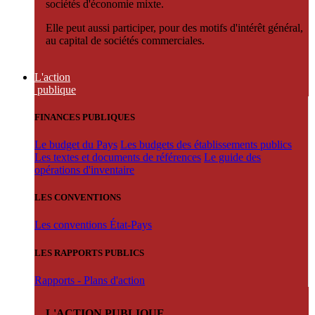
sociétés d'économie mixte.
Elle peut aussi participer, pour des motifs d'intérêt général,
au capital de sociétés commerciales.
L'action
publique
FINANCES PUBLIQUES
Le budget du Pays
Les budgets des établissements publics
Les textes et documents de références
Le guide des
opérations d'inventaire
LES CONVENTIONS
Les conventions État-Pays
LES RAPPORTS PUBLICS
Rapports - Plans d'action
L'ACTION PUBLIQUE