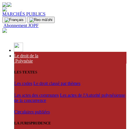
MARCHÉS PUBLICS
Abonnement JOPF
Le droit de la
Polynésie
LES TEXTES
Les codes
Le droit classé par thèmes
Les actes des communes
Les actes de l'Autorité polynésienne
de la concurrence
Circulaires publiées
LA JURISPRUDENCE