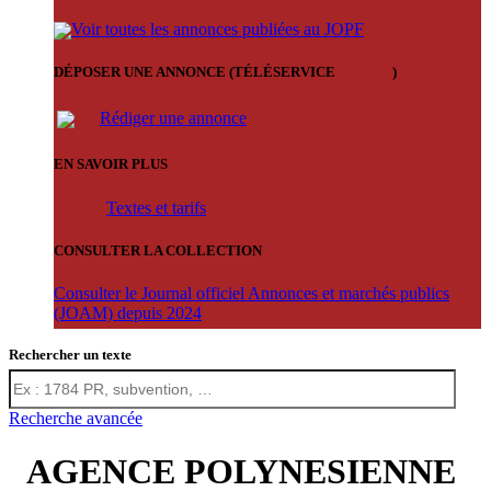
Voir toutes les annonces publiées au JOPF
DÉPOSER UNE ANNONCE (TÉLÉSERVICE
'ARERE
)
Rédiger une annonce
EN SAVOIR PLUS
Textes et tarifs
CONSULTER LA COLLECTION
Consulter le Journal officiel Annonces et marchés publics
(JOAM) depuis 2024
Rechercher un texte
Recherche avancée
AGENCE POLYNESIENNE