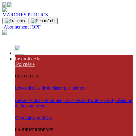
MARCHÉS PUBLICS
Abonnement JOPF
Le droit de la
Polynésie
LES TEXTES
Les codes
Le droit classé par thèmes
Les actes des communes
Les actes de l'Autorité polynésienne
de la concurrence
Circulaires publiées
LA JURISPRUDENCE