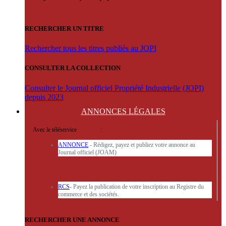
RECHERCHER UN TITRE
Rechercher tous les titres publiés au JOPI
CONSULTER LA COLLECTION
Consulter le Journal officiel Propriété Industrielle (JOPI)
depuis 2023
ANNONCES
LÉGALES
Avec le téléservice
'ARERE
:
ANNONCE
- Rédigez, payez et publiez votre annonce au
Journal officiel (JOAM)
RCS
- Payez la publication de votre inscription au Registre du
commerce et des sociétés.
RECHERCHER UNE ANNONCE