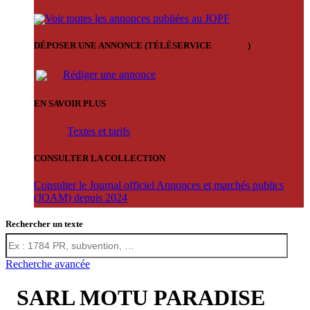
Voir toutes les annonces publiées au JOPF
DÉPOSER UNE ANNONCE (TÉLÉSERVICE
'ARERE
)
Rédiger une annonce
EN SAVOIR PLUS
Textes et tarifs
CONSULTER LA COLLECTION
Consulter le Journal officiel Annonces et marchés publics
(JOAM) depuis 2024
Rechercher un texte
Recherche avancée
SARL MOTU PARADISE