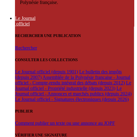
Polynésie française.
Le Journal
officiel
RECHERCHER UNE PUBLICATION
Rechercher
CONSULTER LES COLLECTIONS
Le Journal officiel (depuis 1901)
Le bulletin des impôts
(depuis 2007)
Assemblée de la Polynésie française - Journal
officiel - Compte-rendu intégral des débats (depuis 2012)
Le
Journal officiel - Propriété industrielle (depuis 2023)
Le
Journal officiel - Annonces et marchés publics (depuis 2024)
Le Journal officiel - Signatures électroniques (depuis 2026)
PUBLIER
Comment publier un texte ou une annonce au JOPF
VÉRIFIER UNE SIGNATURE