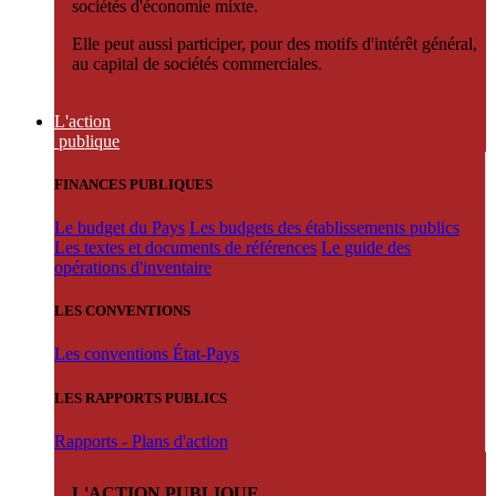
sociétés d'économie mixte.
Elle peut aussi participer, pour des motifs d'intérêt général,
au capital de sociétés commerciales.
L'action
publique
FINANCES PUBLIQUES
Le budget du Pays
Les budgets des établissements publics
Les textes et documents de références
Le guide des
opérations d'inventaire
LES CONVENTIONS
Les conventions État-Pays
LES RAPPORTS PUBLICS
Rapports - Plans d'action
L'ACTION PUBLIQUE