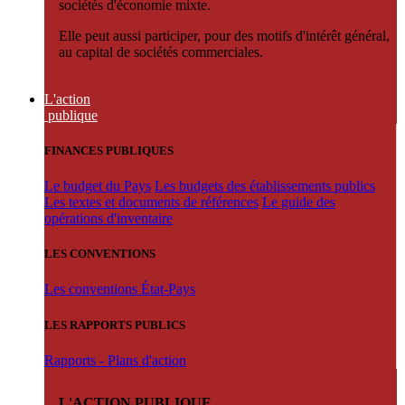
sociétés d'économie mixte.
Elle peut aussi participer, pour des motifs d'intérêt général,
au capital de sociétés commerciales.
L'action
publique
FINANCES PUBLIQUES
Le budget du Pays
Les budgets des établissements publics
Les textes et documents de références
Le guide des
opérations d'inventaire
LES CONVENTIONS
Les conventions État-Pays
LES RAPPORTS PUBLICS
Rapports - Plans d'action
L'ACTION PUBLIQUE