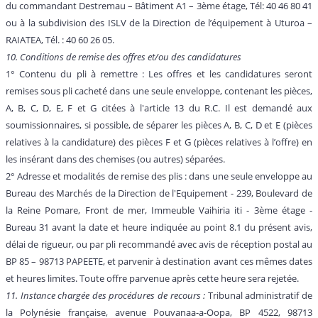
du commandant Destremau – Bâtiment A1 – 3ème étage, Tél: 40 46 80 41
ou à la subdivision des ISLV de la Direction de l’équipement à Uturoa –
RAIATEA, Tél. : 40 60 26 05.
10. Conditions de remise des offres et/ou des candidatures
1° Contenu du pli à remettre : Les offres et les candidatures seront
remises sous pli cacheté dans une seule enveloppe, contenant les pièces,
A, B, C, D, E, F et G citées à l'article 13 du R.C. Il est demandé aux
soumissionnaires, si possible, de séparer les pièces A, B, C, D et E (pièces
relatives à la candidature) des pièces F et G (pièces relatives à l’offre) en
les insérant dans des chemises (ou autres) séparées.
2° Adresse et modalités de remise des plis : dans une seule enveloppe au
Bureau des Marchés de la Direction de l'Equipement - 239, Boulevard de
la Reine Pomare, Front de mer, Immeuble Vaihiria iti - 3ème étage -
Bureau 31 avant la date et heure indiquée au point 8.1 du présent avis,
délai de rigueur, ou par pli recommandé avec avis de réception postal au
BP 85 – 98713 PAPEETE, et parvenir à destination avant ces mêmes dates
et heures limites. Toute offre parvenue après cette heure sera rejetée.
11. Instance chargée des procédures de recours :
Tribunal administratif de
la Polynésie française, avenue Pouvanaa-a-Oopa, BP 4522, 98713