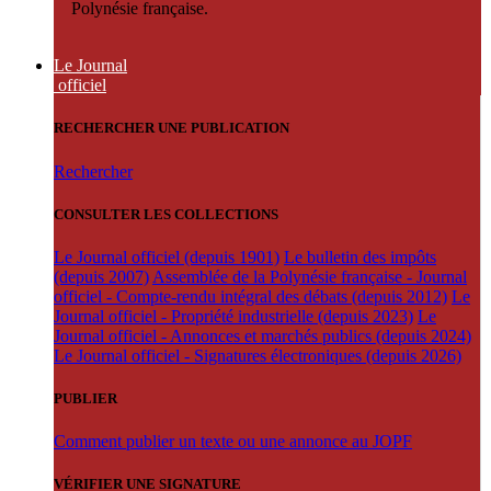
Polynésie française.
Le Journal
officiel
RECHERCHER UNE PUBLICATION
Rechercher
CONSULTER LES COLLECTIONS
Le Journal officiel (depuis 1901)
Le bulletin des impôts
(depuis 2007)
Assemblée de la Polynésie française - Journal
officiel - Compte-rendu intégral des débats (depuis 2012)
Le
Journal officiel - Propriété industrielle (depuis 2023)
Le
Journal officiel - Annonces et marchés publics (depuis 2024)
Le Journal officiel - Signatures électroniques (depuis 2026)
PUBLIER
Comment publier un texte ou une annonce au JOPF
VÉRIFIER UNE SIGNATURE