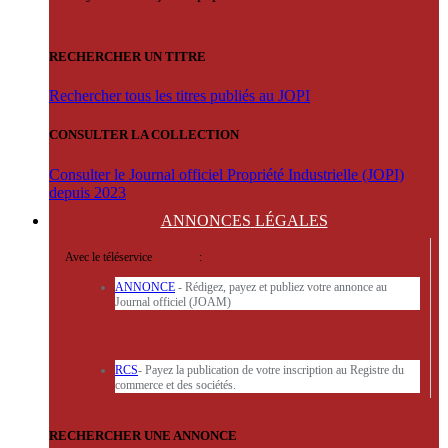
RECHERCHER UN TITRE
Rechercher tous les titres publiés au JOPI
CONSULTER LA COLLECTION
Consulter le Journal officiel Propriété Industrielle (JOPI)
depuis 2023
ANNONCES
LÉGALES
Avec le téléservice
'ARERE
:
ANNONCE
- Rédigez, payez et publiez votre annonce au
Journal officiel (JOAM)
RCS
- Payez la publication de votre inscription au Registre du
commerce et des sociétés.
RECHERCHER UNE ANNONCE