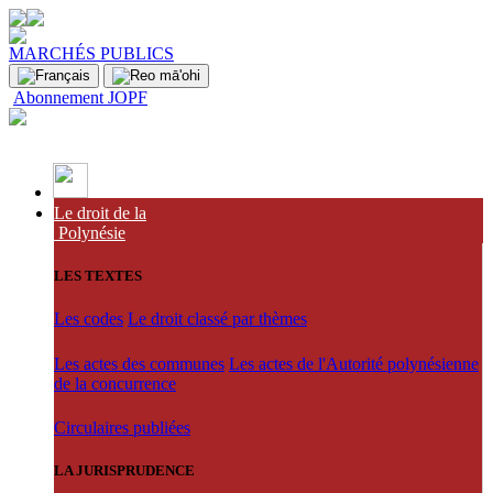
MARCHÉS PUBLICS
Abonnement JOPF
Le droit de la
Polynésie
LES TEXTES
Les codes
Le droit classé par thèmes
Les actes des communes
Les actes de l'Autorité polynésienne
de la concurrence
Circulaires publiées
LA JURISPRUDENCE