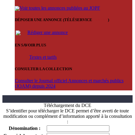
Voir toutes les annonces publiées au JOPF
DÉPOSER UNE ANNONCE (TÉLÉSERVICE
'ARERE
)
Rédiger une annonce
EN SAVOIR PLUS
Textes et tarifs
CONSULTER LA COLLECTION
Consulter le Journal officiel Annonces et marchés publics
(JOAM) depuis 2024
Téléchargement du DCE
S’identifier pour télécharger le DCE permet d’être averti de toute
modification ou complément d’information apporté à la consultation
:
Dénomination :