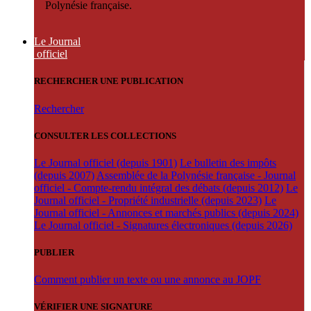
Polynésie française.
Le Journal
officiel
RECHERCHER UNE PUBLICATION
Rechercher
CONSULTER LES COLLECTIONS
Le Journal officiel (depuis 1901)
Le bulletin des impôts
(depuis 2007)
Assemblée de la Polynésie française - Journal
officiel - Compte-rendu intégral des débats (depuis 2012)
Le
Journal officiel - Propriété industrielle (depuis 2023)
Le
Journal officiel - Annonces et marchés publics (depuis 2024)
Le Journal officiel - Signatures électroniques (depuis 2026)
PUBLIER
Comment publier un texte ou une annonce au JOPF
VÉRIFIER UNE SIGNATURE