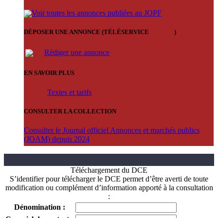
Voir toutes les annonces publiées au JOPF
DÉPOSER UNE ANNONCE (TÉLÉSERVICE
'ARERE
)
Rédiger une annonce
EN SAVOIR PLUS
Textes et tarifs
CONSULTER LA COLLECTION
Consulter le Journal officiel Annonces et marchés publics
(JOAM) depuis 2024
Téléchargement du DCE
S’identifier pour télécharger le DCE permet d’être averti de toute
modification ou complément d’information apporté à la consultation
:
Dénomination :