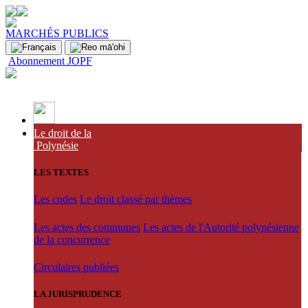
MARCHÉS PUBLICS
Abonnement JOPF
Le droit de la
Polynésie
LES TEXTES
Les codes
Le droit classé par thèmes
Les actes des communes
Les actes de l'Autorité polynésienne
de la concurrence
Circulaires publiées
LA JURISPRUDENCE