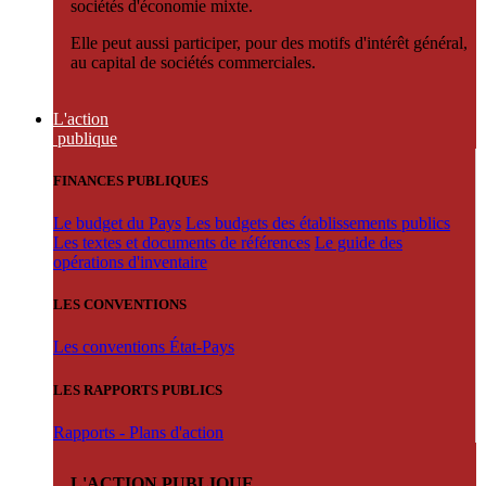
sociétés d'économie mixte.
Elle peut aussi participer, pour des motifs d'intérêt général,
au capital de sociétés commerciales.
L'action
publique
FINANCES PUBLIQUES
Le budget du Pays
Les budgets des établissements publics
Les textes et documents de références
Le guide des
opérations d'inventaire
LES CONVENTIONS
Les conventions État-Pays
LES RAPPORTS PUBLICS
Rapports - Plans d'action
L'ACTION PUBLIQUE