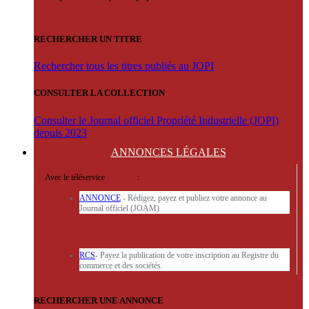
RECHERCHER UN TITRE
Rechercher tous les titres publiés au JOPI
CONSULTER LA COLLECTION
Consulter le Journal officiel Propriété Industrielle (JOPI)
depuis 2023
ANNONCES
LÉGALES
Avec le téléservice
'ARERE
:
ANNONCE
- Rédigez, payez et publiez votre annonce au
Journal officiel (JOAM)
RCS
- Payez la publication de votre inscription au Registre du
commerce et des sociétés.
RECHERCHER UNE ANNONCE