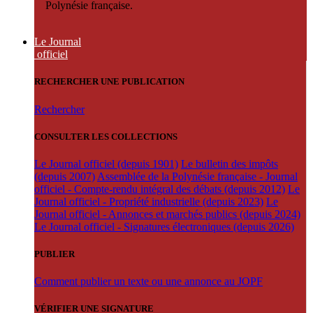
Polynésie française.
Le Journal
officiel
RECHERCHER UNE PUBLICATION
Rechercher
CONSULTER LES COLLECTIONS
Le Journal officiel (depuis 1901)
Le bulletin des impôts
(depuis 2007)
Assemblée de la Polynésie française - Journal
officiel - Compte-rendu intégral des débats (depuis 2012)
Le
Journal officiel - Propriété industrielle (depuis 2023)
Le
Journal officiel - Annonces et marchés publics (depuis 2024)
Le Journal officiel - Signatures électroniques (depuis 2026)
PUBLIER
Comment publier un texte ou une annonce au JOPF
VÉRIFIER UNE SIGNATURE