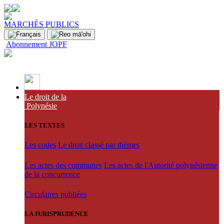
MARCHÉS PUBLICS
Abonnement JOPF
Le droit de la
Polynésie
LES TEXTES
Les codes
Le droit classé par thèmes
Les actes des communes
Les actes de l'Autorité polynésienne
de la concurrence
Circulaires publiées
LA JURISPRUDENCE