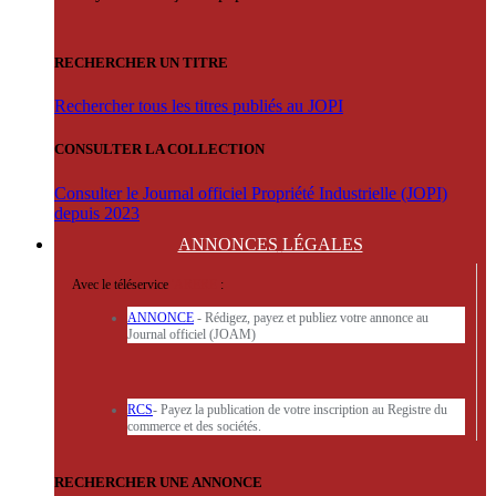
RECHERCHER UN TITRE
Rechercher tous les titres publiés au JOPI
CONSULTER LA COLLECTION
Consulter le Journal officiel Propriété Industrielle (JOPI)
depuis 2023
ANNONCES
LÉGALES
Avec le téléservice
'ARERE
:
ANNONCE
- Rédigez, payez et publiez votre annonce au
Journal officiel (JOAM)
RCS
- Payez la publication de votre inscription au Registre du
commerce et des sociétés.
RECHERCHER UNE ANNONCE