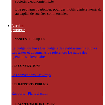
sociétés d'économie mixte.
Elle peut aussi participer, pour des motifs d'intérêt général,
au capital de sociétés commerciales.
L'action
publique
FINANCES PUBLIQUES
Le budget du Pays
Les budgets des établissements publics
Les textes et documents de références
Le guide des
opérations d'inventaire
LES CONVENTIONS
Les conventions État-Pays
LES RAPPORTS PUBLICS
Rapports - Plans d'action
L'ACTION PUBLIQUE