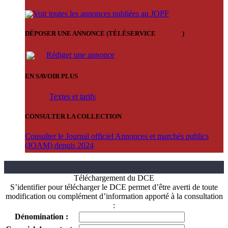
Voir toutes les annonces publiées au JOPF
DÉPOSER UNE ANNONCE (TÉLÉSERVICE
'ARERE
)
Rédiger une annonce
EN SAVOIR PLUS
Textes et tarifs
CONSULTER LA COLLECTION
Consulter le Journal officiel Annonces et marchés publics
(JOAM) depuis 2024
Téléchargement du DCE
S’identifier pour télécharger le DCE permet d’être averti de toute
modification ou complément d’information apporté à la consultation
:
Dénomination :