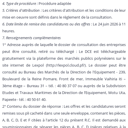
4. Type de procédure :
Procédure adaptée
5. Critères d'attribution :
Les critères d'attribution et les conditions de leur
mise en oeuvre sont définis dans le règlement de la consultation.
6. Date limite de remise des candidatures ou des offres
: Le 24 juin 2026 à 11
heures.
7. Renseignements complémentaires
1° Adresse auprès de laquelle le dossier de consultation des entreprises
peut être consulté, retiré ou téléchargé : Le DCE est téléchargeable
gratuitement via la plateforme des marchés publics polynésiens sur le
site internet de Lexpol (http://lexpol.cloud.pf/). Le dossier peut être
consulté au Bureau des Marchés de la Direction de l'Equipement - 239,
Boulevard de la Reine Pomare, Front de mer, Immeuble Vaihiria iti –
3ème étage – Bureau 31 – tél. : 40 80 37 07 ou auprès de la Subdivision
Etudes et Travaux Maritimes de la Direction de l’Equipement, Motu Uta,
Papeete - tél. : 40 50 61 40.
2° Contenu du dossier de réponse : Les offres et les candidatures seront
remises sous pli cacheté dans une seule enveloppe, contenant les pièces,
A, B, C, D, E et F citées à l'article 12 du présent R.C. Il est demandé aux
soumissionnaires de séparer les pièces A, B, C, D (pièces relatives à la