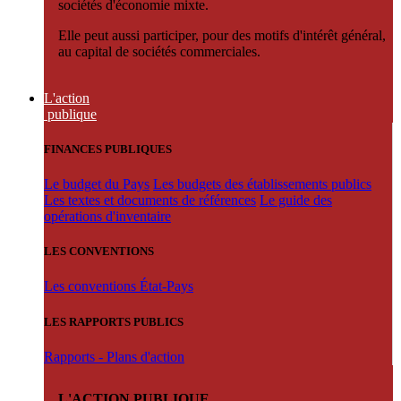
sociétés d'économie mixte.
Elle peut aussi participer, pour des motifs d'intérêt général,
au capital de sociétés commerciales.
L'action
publique
FINANCES PUBLIQUES
Le budget du Pays
Les budgets des établissements publics
Les textes et documents de références
Le guide des
opérations d'inventaire
LES CONVENTIONS
Les conventions État-Pays
LES RAPPORTS PUBLICS
Rapports - Plans d'action
L'ACTION PUBLIQUE