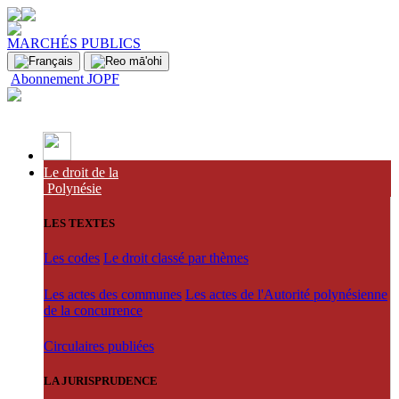
MARCHÉS PUBLICS
Abonnement JOPF
Le droit de la
Polynésie
LES TEXTES
Les codes
Le droit classé par thèmes
Les actes des communes
Les actes de l'Autorité polynésienne
de la concurrence
Circulaires publiées
LA JURISPRUDENCE