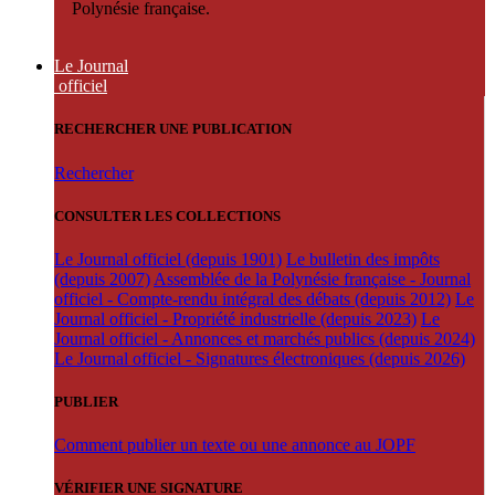
Polynésie française.
Le Journal
officiel
RECHERCHER UNE PUBLICATION
Rechercher
CONSULTER LES COLLECTIONS
Le Journal officiel (depuis 1901)
Le bulletin des impôts
(depuis 2007)
Assemblée de la Polynésie française - Journal
officiel - Compte-rendu intégral des débats (depuis 2012)
Le
Journal officiel - Propriété industrielle (depuis 2023)
Le
Journal officiel - Annonces et marchés publics (depuis 2024)
Le Journal officiel - Signatures électroniques (depuis 2026)
PUBLIER
Comment publier un texte ou une annonce au JOPF
VÉRIFIER UNE SIGNATURE