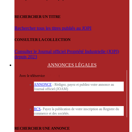
RECHERCHER UN TITRE
Rechercher tous les titres publiés au JOPI
CONSULTER LA COLLECTION
Consulter le Journal officiel Propriété Industrielle (JOPI)
depuis 2023
ANNONCES
LÉGALES
Avec le téléservice
'ARERE
:
ANNONCE
- Rédigez, payez et publiez votre annonce au
Journal officiel (JOAM)
RCS
- Payez la publication de votre inscription au Registre du
commerce et des sociétés.
RECHERCHER UNE ANNONCE