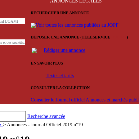
ANNONCES
LÉGALES
RECHERCHER UNE ANNONCE
iciel (JOAM)
Voir toutes les annonces publiées au JOPF
DÉPOSER UNE ANNONCE (TÉLÉSERVICE
'ARERE
)
e et des sociétés.
Rédiger une annonce
EN SAVOIR PLUS
Textes et tarifs
CONSULTER LA COLLECTION
Consulter le Journal officiel Annonces et marchés pub
Recherche avancée
ux
> Annonces - Journal Officiel 2019 n°19