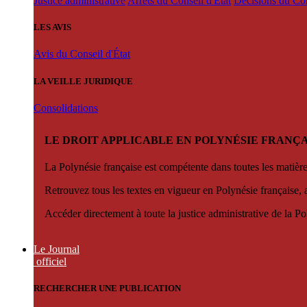
Justice administrative
Arrêts du Conseil d'État
Décisions du Con
LES AVIS
Avis du Conseil d'État
LA VEILLE JURIDIQUE
Consolidations
LE DROIT APPLICABLE EN POLYNÉSIE FRANÇA
La Polynésie française est compétente dans toutes les matièr
Retrouvez tous les textes en vigueur en Polynésie française, 
Accéder directement à toute la justice administrative de la Po
Le Journal
officiel
RECHERCHER UNE PUBLICATION