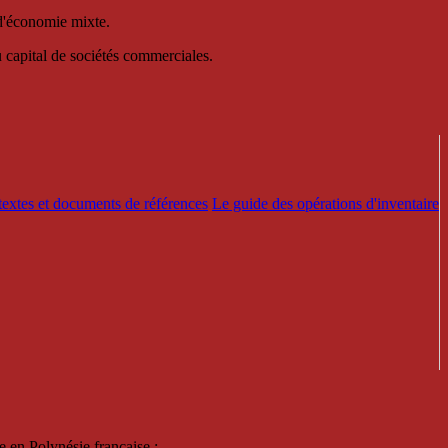
 d'économie mixte.
au capital de sociétés commerciales.
textes et documents de références
Le guide des opérations d'inventaire
e en Polynésie française :