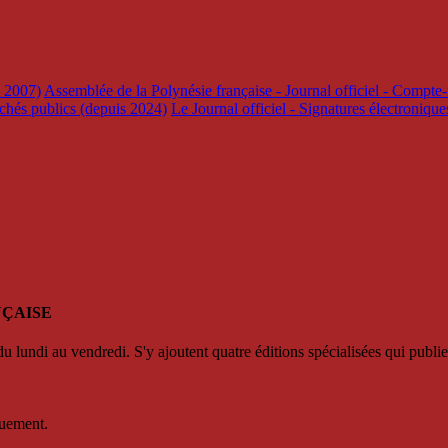
s 2007)
Assemblée de la Polynésie française - Journal officiel - Compte-
rchés publics (depuis 2024)
Le Journal officiel - Signatures électroniqu
NÇAISE
u lundi au vendredi. S'y ajoutent quatre éditions spécialisées qui publie
quement.