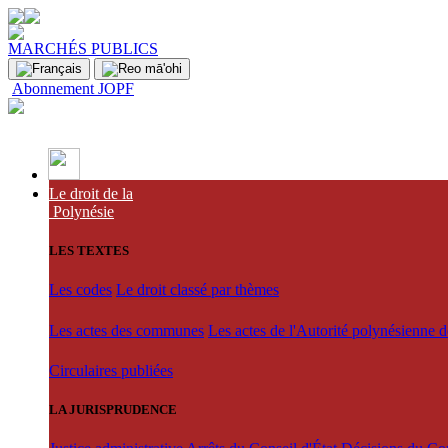
MARCHÉS PUBLICS
Abonnement JOPF
Le droit de la
Polynésie
LES TEXTES
Les codes
Le droit classé par thèmes
Les actes des communes
Les actes de l'Autorité polynésienne 
Circulaires publiées
LA JURISPRUDENCE