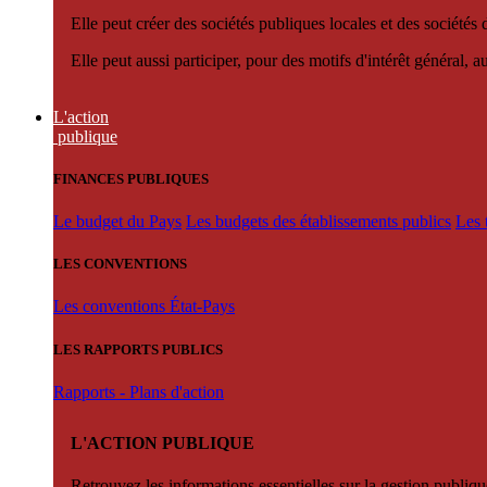
Elle peut créer des sociétés publiques locales et des sociétés
Elle peut aussi participer, pour des motifs d'intérêt général, 
L'action
publique
FINANCES PUBLIQUES
Le budget du Pays
Les budgets des établissements publics
Les 
LES CONVENTIONS
Les conventions État-Pays
LES RAPPORTS PUBLICS
Rapports - Plans d'action
L'ACTION PUBLIQUE
Retrouvez les informations essentielles sur la gestion publiqu