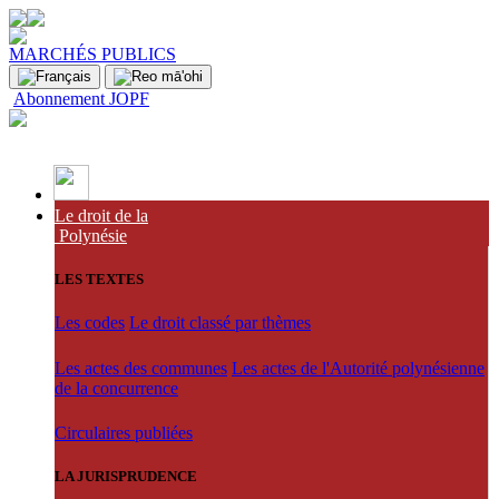
MARCHÉS PUBLICS
Abonnement JOPF
Le droit de la
Polynésie
LES TEXTES
Les codes
Le droit classé par thèmes
Les actes des communes
Les actes de l'Autorité polynésienne
de la concurrence
Circulaires publiées
LA JURISPRUDENCE