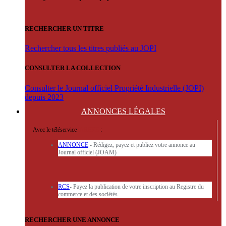
RECHERCHER UN TITRE
Rechercher tous les titres publiés au JOPI
CONSULTER LA COLLECTION
Consulter le Journal officiel Propriété Industrielle (JOPI)
depuis 2023
ANNONCES
LÉGALES
Avec le téléservice
'ARERE
:
ANNONCE
- Rédigez, payez et publiez votre annonce au
Journal officiel (JOAM)
RCS
- Payez la publication de votre inscription au Registre du
commerce et des sociétés.
RECHERCHER UNE ANNONCE