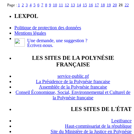
Page :
1
2
3
4
5
6
7
8
9
10
11
12
13
14
15
16
17
18
19
20
21
22
LEXPOL
Politique de protection des données
Mentions légales
Une demande, une suggestion ?
Écrivez-nous.
LES SITES DE LA POLYNÉSIE
FRANÇAISE
service-public.pf
La Présidence de la Polynésie française
Assemblée de la Polynésie française
Conseil Économique, Social, Environnemental et Culturel de
la Polynésie française
LES SITES DE L'ÉTAT
Legifrance
Haut-commissariat de la république
Site du Ministère de la Justice en Polynésie