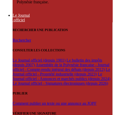
Polynésie française.
Le Journal
officiel
RECHERCHER UNE PUBLICATION
Rechercher
CONSULTER LES COLLECTIONS
Le Journal officiel (depuis 1901)
Le bulletin des impôts
(depuis 2007)
Assemblée de la Polynésie française - Journal
officiel - Compte-rendu intégral des débats (depuis 2012)
Le
Journal officiel - Propriété industrielle (depuis 2023)
Le
Journal officiel - Annonces et marchés publics (depuis 2024)
Le Journal officiel - Signatures électroniques (depuis 2026)
PUBLIER
Comment publier un texte ou une annonce au JOPF
VÉRIFIER UNE SIGNATURE