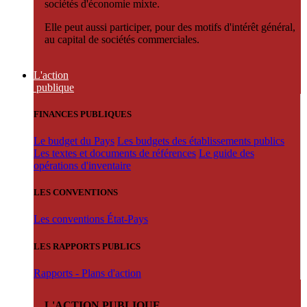
sociétés d'économie mixte.
Elle peut aussi participer, pour des motifs d'intérêt général,
au capital de sociétés commerciales.
L'action
publique
FINANCES PUBLIQUES
Le budget du Pays
Les budgets des établissements publics
Les textes et documents de références
Le guide des
opérations d'inventaire
LES CONVENTIONS
Les conventions État-Pays
LES RAPPORTS PUBLICS
Rapports - Plans d'action
L'ACTION PUBLIQUE