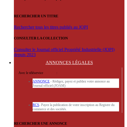
RECHERCHER UN TITRE
Rechercher tous les titres publiés au JOPI
CONSULTER LA COLLECTION
Consulter le Journal officiel Propriété Industrielle (JOPI)
depuis 2023
ANNONCES
LÉGALES
Avec le téléservice
'ARERE
:
ANNONCE
- Rédigez, payez et publiez votre annonce au
Journal officiel (JOAM)
RCS
- Payez la publication de votre inscription au Registre du
commerce et des sociétés.
RECHERCHER UNE ANNONCE