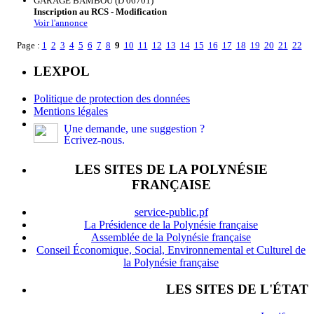
GARAGE BAMBOU (D 06701)
Inscription au RCS - Modification
Voir l'annonce
Page :
1
2
3
4
5
6
7
8
9
10
11
12
13
14
15
16
17
18
19
20
21
22
LEXPOL
Politique de protection des données
Mentions légales
Une demande, une suggestion ?
Écrivez-nous.
LES SITES DE LA POLYNÉSIE
FRANÇAISE
service-public.pf
La Présidence de la Polynésie française
Assemblée de la Polynésie française
Conseil Économique, Social, Environnemental et Culturel de
la Polynésie française
LES SITES DE L'ÉTAT