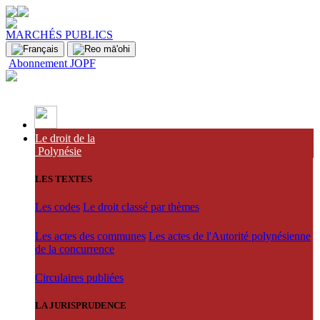
MARCHÉS PUBLICS
Abonnement JOPF
Le droit de la
Polynésie
LES TEXTES
Les codes
Le droit classé par thèmes
Les actes des communes
Les actes de l'Autorité polynésienne
de la concurrence
Circulaires publiées
LA JURISPRUDENCE