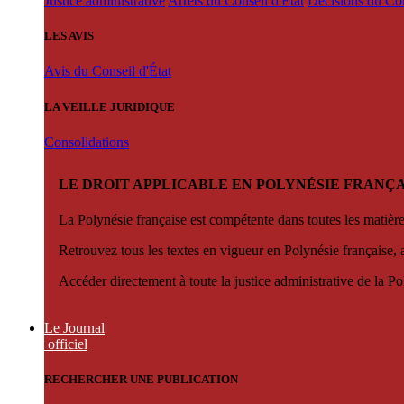
Justice administrative
Arrêts du Conseil d'État
Décisions du Con
LES AVIS
Avis du Conseil d'État
LA VEILLE JURIDIQUE
Consolidations
LE DROIT APPLICABLE EN POLYNÉSIE FRANÇA
La Polynésie française est compétente dans toutes les matièr
Retrouvez tous les textes en vigueur en Polynésie française, 
Accéder directement à toute la justice administrative de la Po
Le Journal
officiel
RECHERCHER UNE PUBLICATION