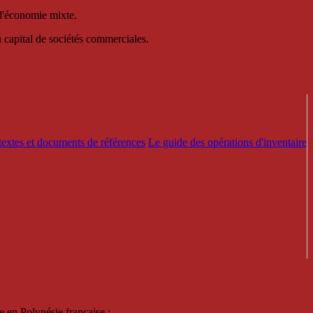
 d'économie mixte.
au capital de sociétés commerciales.
textes et documents de références
Le guide des opérations d'inventaire
e en Polynésie française :