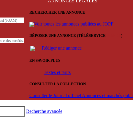
ANNONCES
LÉGALES
RECHERCHER UNE ANNONCE
iciel (JOAM)
Voir toutes les annonces publiées au JOPF
DÉPOSER UNE ANNONCE (TÉLÉSERVICE
'ARERE
)
e et des sociétés.
Rédiger une annonce
EN SAVOIR PLUS
Textes et tarifs
CONSULTER LA COLLECTION
Consulter le Journal officiel Annonces et marchés pub
Recherche avancée