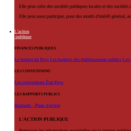
Elle peut créer des sociétés publiques locales et des sociétés
Elle peut aussi participer, pour des motifs d'intérêt général, 
L'action
publique
FINANCES PUBLIQUES
Le budget du Pays
Les budgets des établissements publics
Les 
LES CONVENTIONS
Les conventions État-Pays
LES RAPPORTS PUBLICS
Rapports - Plans d'action
L'ACTION PUBLIQUE
Retrouvez les informations essentielles sur la gestion publiqu