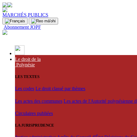
MARCHÉS PUBLICS
Abonnement JOPF
Le droit de la
Polynésie
LES TEXTES
Les codes
Le droit classé par thèmes
Les actes des communes
Les actes de l'Autorité polynésienne 
Circulaires publiées
LA JURISPRUDENCE