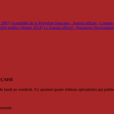
s 2007)
Assemblée de la Polynésie française - Journal officiel - Compte-
rchés publics (depuis 2024)
Le Journal officiel - Signatures électroniqu
NÇAISE
u lundi au vendredi. S'y ajoutent quatre éditions spécialisées qui publie
quement.