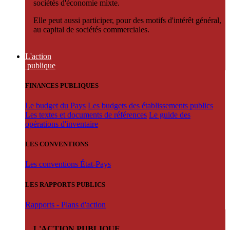
sociétés d'économie mixte.
Elle peut aussi participer, pour des motifs d'intérêt général,
au capital de sociétés commerciales.
L'action
publique
FINANCES PUBLIQUES
Le budget du Pays
Les budgets des établissements publics
Les textes et documents de références
Le guide des
opérations d'inventaire
LES CONVENTIONS
Les conventions État-Pays
LES RAPPORTS PUBLICS
Rapports - Plans d'action
L'ACTION PUBLIQUE