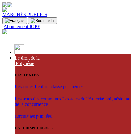
MARCHÉS PUBLICS
Abonnement JOPF
Le droit de la
Polynésie
LES TEXTES
Les codes
Le droit classé par thèmes
Les actes des communes
Les actes de l'Autorité polynésienne
de la concurrence
Circulaires publiées
LA JURISPRUDENCE