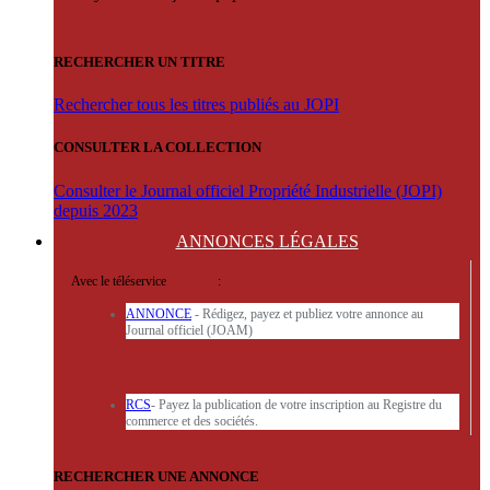
RECHERCHER UN TITRE
Rechercher tous les titres publiés au JOPI
CONSULTER LA COLLECTION
Consulter le Journal officiel Propriété Industrielle (JOPI)
depuis 2023
ANNONCES
LÉGALES
Avec le téléservice
'ARERE
:
ANNONCE
- Rédigez, payez et publiez votre annonce au
Journal officiel (JOAM)
RCS
- Payez la publication de votre inscription au Registre du
commerce et des sociétés.
RECHERCHER UNE ANNONCE