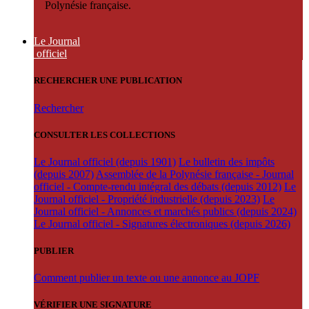
Polynésie française.
Le Journal
officiel
RECHERCHER UNE PUBLICATION
Rechercher
CONSULTER LES COLLECTIONS
Le Journal officiel (depuis 1901)
Le bulletin des impôts
(depuis 2007)
Assemblée de la Polynésie française - Journal
officiel - Compte-rendu intégral des débats (depuis 2012)
Le
Journal officiel - Propriété industrielle (depuis 2023)
Le
Journal officiel - Annonces et marchés publics (depuis 2024)
Le Journal officiel - Signatures électroniques (depuis 2026)
PUBLIER
Comment publier un texte ou une annonce au JOPF
VÉRIFIER UNE SIGNATURE