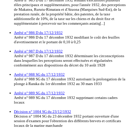
Arrêté n° 985 D du 17 décembre 1932 rendant exécutoires plusieurs
rôles principaux et supplémentaires, pour l'année 1932, des perceptions
de Makatea, Rurutu-Rimatara et d'Atuona (Marquises Sud-Est), de la
prestation rurale, de la propriété bâtie, des patentes, de la taxe
additionnelle de 10%, de la taxe sur les chiens et du droit fixe et
supplémentaire à percevoir sur les commerçants asiatiq[...]
Arrêté n° 986 D du 17/12/1932
Arrêté n° 986 D du 17 décembre 1932 modifiant le coût des feuilles
d'avertissement et le portant de 0,10 à 0,25
Arrêté n° 987 D du 17/12/1932
Arrêté n° 987 D du 17 décembre 1932 déterminant les circonscriptions
dans lesquelles les perceptions seront effectuées et régularisées
conformément aux dispositions du décret du 10 août 1928
Arrêté n° 988 SG du 17/12/1932
Arrêté n° 988 SG du 17 décembre 1932 autorisant la prolongation de la
plonge à Raraka du 1er décembre 1932 au 30 mars 1933
Arrêté n° 989 SG du 17/12/1932
Arrêté n° 989 SG du 17 décembre 1932 supprimant certains cadres
locaux
Décision n° 1004 SG du 23/12/1932
Décision n° 1004 SG du 23 décembre 1932 portant ouverture d'une
session d'examen pour l'obtention des différents brevets et certificats
locaux de la marine marchande