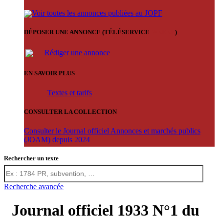
Voir toutes les annonces publiées au JOPF
DÉPOSER UNE ANNONCE (TÉLÉSERVICE
'ARERE
)
Rédiger une annonce
EN SAVOIR PLUS
Textes et tarifs
CONSULTER LA COLLECTION
Consulter le Journal officiel Annonces et marchés publics
(JOAM) depuis 2024
Rechercher un texte
Recherche avancée
Journal officiel 1933 N°1 du