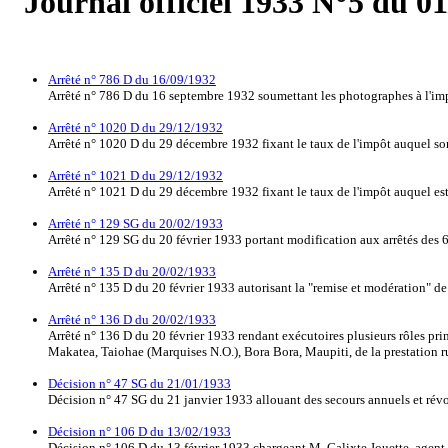
Journal officiel 1933 N°5 du 0
Arrêté n° 786 D du 16/09/1932
Arrêté n° 786 D du 16 septembre 1932 soumettant les photographes à l'imp
Arrêté n° 1020 D du 29/12/1932
Arrêté n° 1020 D du 29 décembre 1932 fixant le taux de l'impôt auquel so
Arrêté n° 1021 D du 29/12/1932
Arrêté n° 1021 D du 29 décembre 1932 fixant le taux de l'impôt auquel est 
Arrêté n° 129 SG du 20/02/1933
Arrêté n° 129 SG du 20 février 1933 portant modification aux arrêtés des 
Arrêté n° 135 D du 20/02/1933
Arrêté n° 135 D du 20 février 1933 autorisant la "remise et modération" de
Arrêté n° 136 D du 20/02/1933
Arrêté n° 136 D du 20 février 1933 rendant exécutoires plusieurs rôles p
Makatea, Taiohae (Marquises N.O.), Bora Bora, Maupiti, de la prestation rur
Décision n° 47 SG du 21/01/1933
Décision n° 47 SG du 21 janvier 1933 allouant des secours annuels et rév
Décision n° 106 D du 13/02/1933
Décision n° 106 D du 13 février 1933 chargeant M. Calixte Jouette, agent c