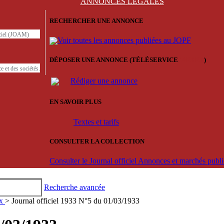
ANNONCES
LÉGALES
RECHERCHER UNE ANNONCE
iciel (JOAM)
Voir toutes les annonces publiées au JOPF
DÉPOSER UNE ANNONCE (TÉLÉSERVICE
'ARERE
)
e et des sociétés.
Rédiger une annonce
EN SAVOIR PLUS
Textes et tarifs
CONSULTER LA COLLECTION
Consulter le Journal officiel Annonces et marchés pub
Recherche avancée
ux
> Journal officiel 1933 N°5 du 01/03/1933