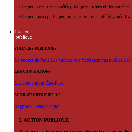
Elle peut créer des sociétés publiques locales et des sociétés
Elle peut aussi participer, pour des motifs d'intérêt général, 
L'action
publique
FINANCES PUBLIQUES
Le budget du Pays
Les budgets des établissements publics
Les 
LES CONVENTIONS
Les conventions État-Pays
LES RAPPORTS PUBLICS
Rapports - Plans d'action
L'ACTION PUBLIQUE
Retrouvez les informations essentielles sur la gestion publiqu