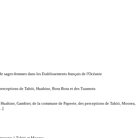
 de sages-femmes dans les Etablissements français de l'Océanie
s perceptions de Tahiti, Huahine, Bora Bora et des Tuamotu
de Huahine, Gambier, de la commune de Papeete, des perceptions de Tahiti, Moorea,
..]
 mesures à Tahiti et Moorea