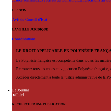
Justice administrative
Arrêts du Conseil d'État
Décisions du Con
LES AVIS
Avis du Conseil d'État
LA VEILLE JURIDIQUE
Consolidations
LE DROIT APPLICABLE EN POLYNÉSIE FRANÇA
La Polynésie française est compétente dans toutes les matièr
Retrouvez tous les textes en vigueur en Polynésie française, 
Accéder directement à toute la justice administrative de la Po
Le Journal
officiel
RECHERCHER UNE PUBLICATION