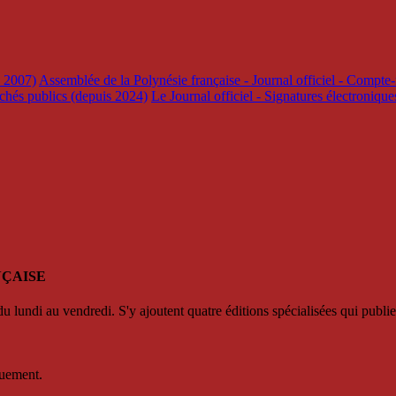
s 2007)
Assemblée de la Polynésie française - Journal officiel - Compte-
rchés publics (depuis 2024)
Le Journal officiel - Signatures électroniqu
NÇAISE
u lundi au vendredi. S'y ajoutent quatre éditions spécialisées qui publie
quement.