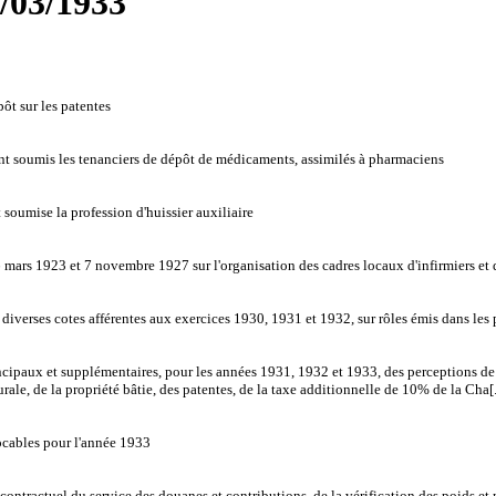
1/03/1933
ôt sur les patentes
nt soumis les tenanciers de dépôt de médicaments, assimilés à pharmaciens
soumise la profession d'huissier auxiliaire
6 mars 1923 et 7 novembre 1927 sur l'organisation des cadres locaux d'infirmiers et
 diverses cotes afférentes aux exercices 1930, 1931 et 1932, sur rôles émis dans le
rincipaux et supplémentaires, pour les années 1931, 1932 et 1933, des perceptions 
ale, de la propriété bâtie, des patentes, de la taxe additionnelle de 10% de la Cha[.
ocables pour l'année 1933
ontractuel du service des douanes et contributions, de la vérification des poids et