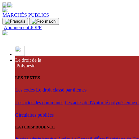
MARCHÉS PUBLICS
Abonnement JOPF
Le droit de la
Polynésie
LES TEXTES
Les codes
Le droit classé par thèmes
Les actes des communes
Les actes de l'Autorité polynésienne 
Circulaires publiées
LA JURISPRUDENCE