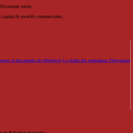
 d'économie mixte.
au capital de sociétés commerciales.
textes et documents de références
Le guide des opérations d'inventaire
e en Polynésie française :