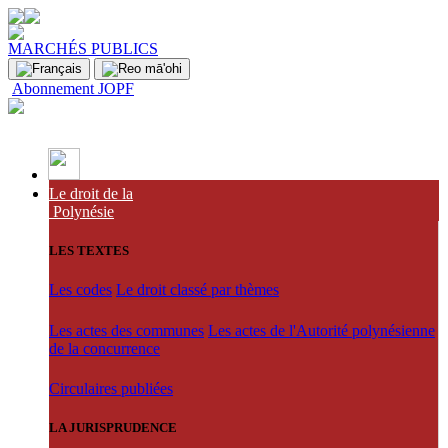
MARCHÉS PUBLICS
Abonnement JOPF
Le droit de la
Polynésie
LES TEXTES
Les codes
Le droit classé par thèmes
Les actes des communes
Les actes de l'Autorité polynésienne
de la concurrence
Circulaires publiées
LA JURISPRUDENCE