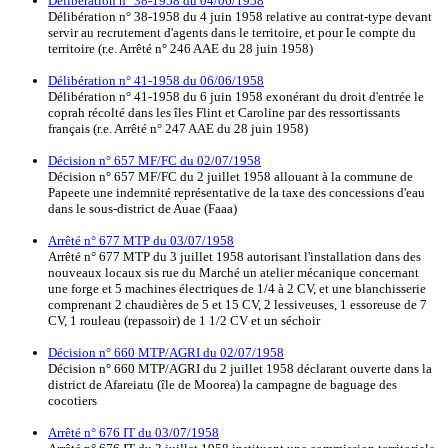
Délibération n° 38-1958 du 04/06/1958
Délibération n° 38-1958 du 4 juin 1958 relative au contrat-type devant
servir au recrutement d'agents dans le territoire, et pour le compte du
territoire (r.e. Arrêté n° 246 AAE du 28 juin 1958)
Délibération n° 41-1958 du 06/06/1958
Délibération n° 41-1958 du 6 juin 1958 exonérant du droit d'entrée le
coprah récolté dans les îles Flint et Caroline par des ressortissants
français (r.e. Arrêté n° 247 AAE du 28 juin 1958)
Décision n° 657 MF/FC du 02/07/1958
Décision n° 657 MF/FC du 2 juillet 1958 allouant à la commune de
Papeete une indemnité représentative de la taxe des concessions d'eau
dans le sous-district de Auae (Faaa)
Arrêté n° 677 MTP du 03/07/1958
Arrêté n° 677 MTP du 3 juillet 1958 autorisant l'installation dans des
nouveaux locaux sis rue du Marché un atelier mécanique concernant
une forge et 5 machines électriques de 1/4 à 2 CV, et une blanchisserie
comprenant 2 chaudières de 5 et 15 CV, 2 lessiveuses, 1 essoreuse de 7
CV, 1 rouleau (repassoir) de 1 1/2 CV et un séchoir
Décision n° 660 MTP/AGRI du 02/07/1958
Décision n° 660 MTP/AGRI du 2 juillet 1958 déclarant ouverte dans la
district de Afareiatu (île de Moorea) la campagne de baguage des
cocotiers
Arrêté n° 676 IT du 03/07/1958