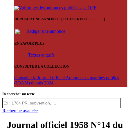
Voir toutes les annonces publiées au JOPF
DÉPOSER UNE ANNONCE (TÉLÉSERVICE
'ARERE
)
Rédiger une annonce
EN SAVOIR PLUS
Textes et tarifs
CONSULTER LA COLLECTION
Consulter le Journal officiel Annonces et marchés publics
(JOAM) depuis 2024
Rechercher un texte
Recherche avancée
Journal officiel 1958 N°14 du