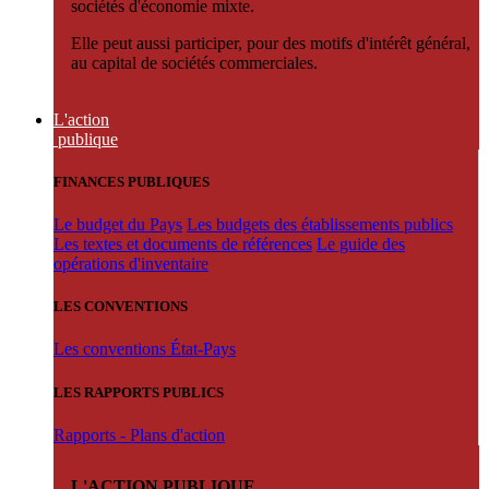
sociétés d'économie mixte.
Elle peut aussi participer, pour des motifs d'intérêt général,
au capital de sociétés commerciales.
L'action
publique
FINANCES PUBLIQUES
Le budget du Pays
Les budgets des établissements publics
Les textes et documents de références
Le guide des
opérations d'inventaire
LES CONVENTIONS
Les conventions État-Pays
LES RAPPORTS PUBLICS
Rapports - Plans d'action
L'ACTION PUBLIQUE