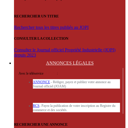
RECHERCHER UN TITRE
Rechercher tous les titres publiés au JOPI
CONSULTER LA COLLECTION
Consulter le Journal officiel Propriété Industrielle (JOPI)
depuis 2023
ANNONCES
LÉGALES
Avec le téléservice
'ARERE
:
ANNONCE
- Rédigez, payez et publiez votre annonce au
Journal officiel (JOAM)
RCS
- Payez la publication de votre inscription au Registre du
commerce et des sociétés.
RECHERCHER UNE ANNONCE