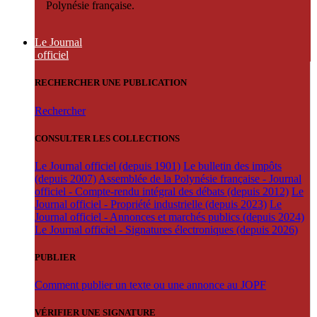
Polynésie française.
Le Journal
officiel
RECHERCHER UNE PUBLICATION
Rechercher
CONSULTER LES COLLECTIONS
Le Journal officiel (depuis 1901)
Le bulletin des impôts
(depuis 2007)
Assemblée de la Polynésie française - Journal
officiel - Compte-rendu intégral des débats (depuis 2012)
Le
Journal officiel - Propriété industrielle (depuis 2023)
Le
Journal officiel - Annonces et marchés publics (depuis 2024)
Le Journal officiel - Signatures électroniques (depuis 2026)
PUBLIER
Comment publier un texte ou une annonce au JOPF
VÉRIFIER UNE SIGNATURE