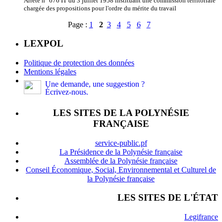
Arrêté n° 676 IT du 3 juillet 1958 instituant une commission territoriale
chargée des propositions pour l'ordre du mérite du travail
Page :
1
2
3
4
5
6
7
LEXPOL
Politique de protection des données
Mentions légales
Une demande, une suggestion ?
Écrivez-nous.
LES SITES DE LA POLYNÉSIE
FRANÇAISE
service-public.pf
La Présidence de la Polynésie française
Assemblée de la Polynésie française
Conseil Économique, Social, Environnemental et Culturel de
la Polynésie française
LES SITES DE L'ÉTAT
Legifrance