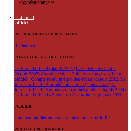
Polynésie française.
Le Journal
officiel
RECHERCHER UNE PUBLICATION
Rechercher
CONSULTER LES COLLECTIONS
Le Journal officiel (depuis 1901)
Le bulletin des impôts
(depuis 2007)
Assemblée de la Polynésie française - Journal
officiel - Compte-rendu intégral des débats (depuis 2012)
Le
Journal officiel - Propriété industrielle (depuis 2023)
Le
Journal officiel - Annonces et marchés publics (depuis 2024)
Le Journal officiel - Signatures électroniques (depuis 2026)
PUBLIER
Comment publier un texte ou une annonce au JOPF
VÉRIFIER UNE SIGNATURE