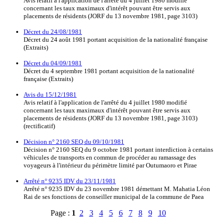
Avis relatif à l'application de l'arrêté du 4 juillet 1980 modifié
concernant les taux maximaux d'intérêt pouvant être servis aux
placements de résidents (JORF du 13 novembre 1981, page 3103)
Décret du 24/08/1981
Décret du 24 août 1981 portant acquisition de la nationalité française
(Extraits)
Décret du 04/09/1981
Décret du 4 septembre 1981 portant acquisition de la nationalité
française (Extraits)
Avis du 15/12/1981
Avis relatif à l'application de l'arrêté du 4 juillet 1980 modifié
concernant les taux maximaux d'intérêt pouvant être servis aux
placements de résidents (JORF du 13 novembre 1981, page 3103)
(rectificatif)
Décision n° 2160 SEQ du 09/10/1981
Décision n° 2160 SEQ du 9 octobre 1981 portant interdiction à certains
véhicules de transports en commun de procéder au ramassage des
voyageurs à l'intérieur du périmètre limité par Outumaoro et Pirae
Arrêté n° 9235 IDV du 23/11/1981
Arrêté n° 9235 IDV du 23 novembre 1981 démettant M. Mahatia Léon
Rai de ses fonctions de conseiller municipal de la commune de Paea
Page :
1
2
3
4
5
6
7
8
9
10