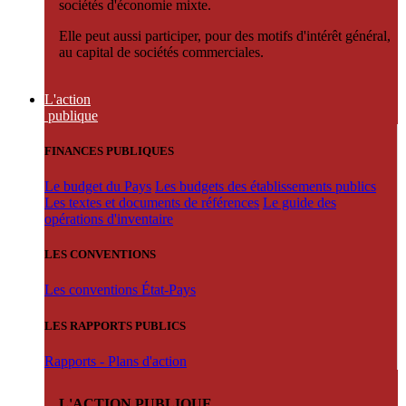
sociétés d'économie mixte.
Elle peut aussi participer, pour des motifs d'intérêt général,
au capital de sociétés commerciales.
L'action
publique
FINANCES PUBLIQUES
Le budget du Pays
Les budgets des établissements publics
Les textes et documents de références
Le guide des
opérations d'inventaire
LES CONVENTIONS
Les conventions État-Pays
LES RAPPORTS PUBLICS
Rapports - Plans d'action
L'ACTION PUBLIQUE