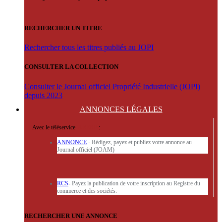
RECHERCHER UN TITRE
Rechercher tous les titres publiés au JOPI
CONSULTER LA COLLECTION
Consulter le Journal officiel Propriété Industrielle (JOPI)
depuis 2023
ANNONCES
LÉGALES
Avec le téléservice
'ARERE
:
ANNONCE
- Rédigez, payez et publiez votre annonce au
Journal officiel (JOAM)
RCS
- Payez la publication de votre inscription au Registre du
commerce et des sociétés.
RECHERCHER UNE ANNONCE