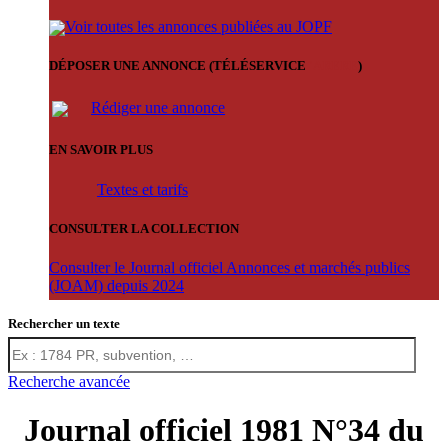
Voir toutes les annonces publiées au JOPF
DÉPOSER UNE ANNONCE (TÉLÉSERVICE
'ARERE
)
Rédiger une annonce
EN SAVOIR PLUS
Textes et tarifs
CONSULTER LA COLLECTION
Consulter le Journal officiel Annonces et marchés publics
(JOAM) depuis 2024
Rechercher un texte
Recherche avancée
Journal officiel 1981 N°34 du