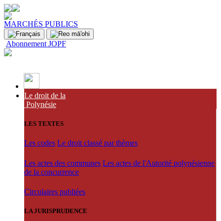
MARCHÉS PUBLICS
Abonnement JOPF
Le droit de la
Polynésie
LES TEXTES
Les codes
Le droit classé par thèmes
Les actes des communes
Les actes de l'Autorité polynésienne
de la concurrence
Circulaires publiées
LA JURISPRUDENCE