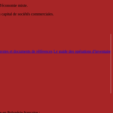
 d'économie mixte.
au capital de sociétés commerciales.
textes et documents de références
Le guide des opérations d'inventaire
e en Polynésie française :