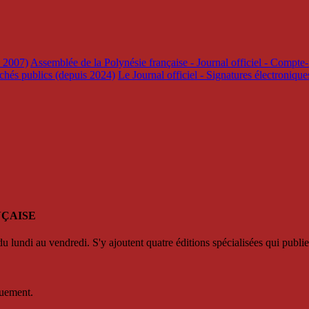
s 2007)
Assemblée de la Polynésie française - Journal officiel - Compte-
rchés publics (depuis 2024)
Le Journal officiel - Signatures électroniqu
NÇAISE
u lundi au vendredi. S'y ajoutent quatre éditions spécialisées qui publie
quement.