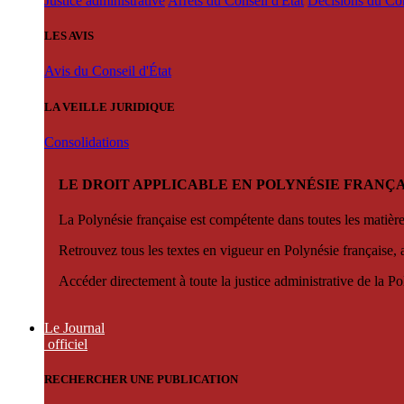
Justice administrative
Arrêts du Conseil d'État
Décisions du Con
LES AVIS
Avis du Conseil d'État
LA VEILLE JURIDIQUE
Consolidations
LE DROIT APPLICABLE EN POLYNÉSIE FRANÇA
La Polynésie française est compétente dans toutes les matièr
Retrouvez tous les textes en vigueur en Polynésie française, 
Accéder directement à toute la justice administrative de la Po
Le Journal
officiel
RECHERCHER UNE PUBLICATION