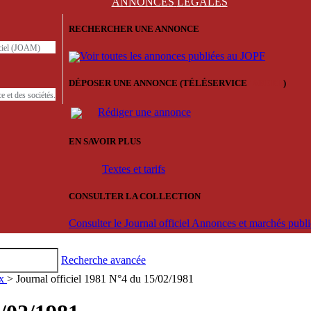
ANNONCES
LÉGALES
RECHERCHER UNE ANNONCE
iciel (JOAM)
Voir toutes les annonces publiées au JOPF
DÉPOSER UNE ANNONCE (TÉLÉSERVICE
'ARERE
)
e et des sociétés.
Rédiger une annonce
EN SAVOIR PLUS
Textes et tarifs
CONSULTER LA COLLECTION
Consulter le Journal officiel Annonces et marchés pub
Recherche avancée
ux
> Journal officiel 1981 N°4 du 15/02/1981