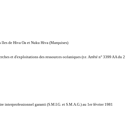
 îles de Hiva Oa et Nuku Hiva (Marquises)
ches et d'exploitations des ressources océaniques (r.e. Arrêté n° 3399 AA du 2
re interprofessionnel garanti (S.M.I.G. et S.M.A.G.) au 1er février 1981