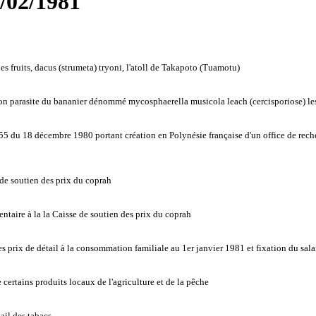
5/02/1981
 fruits, dacus (strumeta) tryoni, l'atoll de Takapoto (Tuamotu)
n parasite du bananier dénommé mycosphaerella musicola leach (cercisporiose) les
5 du 18 décembre 1980 portant création en Polynésie française d'un office de recher
de soutien des prix du coprah
aire à la la Caisse de soutien des prix du coprah
 prix de détail à la consommation familiale au 1er janvier 1981 et fixation du salai
certains produits locaux de l'agriculture et de la pêche
ail des tabacs