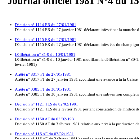
Journal officiel 1981 N°4 du 1
Décision n° 1114 ER du 27/01/1981
Décision n° 1114 ER du 27 janvier 1981 déclarant infesté par la mouche des
Décision n° 1115 ER du 27/01/1981
Décision n° 1115 ER du 27 janvier 1981 déclarant infestées du champigno
Délibération n° 81-9 du 16/01/1981
Délibération n° 81-9 du 16 janvier 1981 modifiant la délibération n° 80-15
février 1981)
Arrêté n° 3317 FT du 27/01/1981
Arrêté n° 3317 FT du 27 janvier 1981 accordant une avance à la la Caisse 
Arrêté n° 3385 FT du 30/01/1981
Arrêté n° 3385 FT du 30 janvier 1981 accordant une subvention complément
Décision n° 1121 TLS du 02/02/1981
Décision n° 1121 TLS du 2 février 1981 portant constatation de l'indice des
Décision n° 1150 AE du 03/02/1981
Décision n° 1150 AE du 3 février 1981 relative aux prix à la production de 
Décision n° 116 AE du 02/02/1981
Décision n° 116 AE du 2 février 1981 homologuant le prix de vente au dét