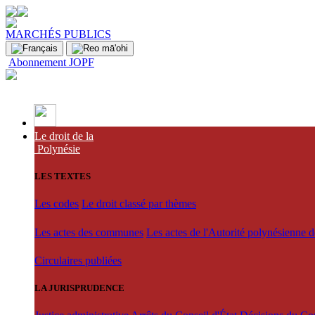
MARCHÉS PUBLICS
Abonnement JOPF
Le droit de la
Polynésie
LES TEXTES
Les codes
Le droit classé par thèmes
Les actes des communes
Les actes de l'Autorité polynésienne 
Circulaires publiées
LA JURISPRUDENCE