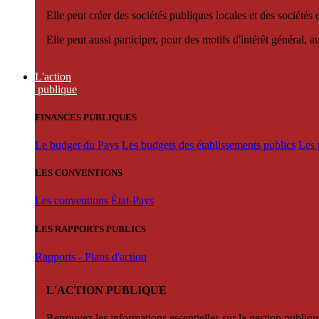
Elle peut créer des sociétés publiques locales et des sociétés
Elle peut aussi participer, pour des motifs d'intérêt général, 
L'action
publique
FINANCES PUBLIQUES
Le budget du Pays
Les budgets des établissements publics
Les 
LES CONVENTIONS
Les conventions État-Pays
LES RAPPORTS PUBLICS
Rapports - Plans d'action
L'ACTION PUBLIQUE
Retrouvez les informations essentielles sur la gestion publiqu