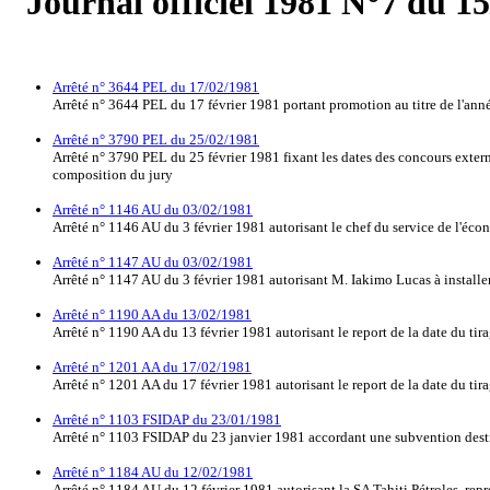
Journal officiel 1981 N°7 du 1
Arrêté n° 3644 PEL du 17/02/1981
Arrêté n° 3644 PEL du 17 février 1981 portant promotion au titre de l'année
Arrêté n° 3790 PEL du 25/02/1981
Arrêté n° 3790 PEL du 25 février 1981 fixant les dates des concours externe
composition du jury
Arrêté n° 1146 AU du 03/02/1981
Arrêté n° 1146 AU du 3 février 1981 autorisant le chef du service de l'éco
Arrêté n° 1147 AU du 03/02/1981
Arrêté n° 1147 AU du 3 février 1981 autorisant M. Iakimo Lucas à instal
Arrêté n° 1190 AA du 13/02/1981
Arrêté n° 1190 AA du 13 février 1981 autorisant le report de la date du tir
Arrêté n° 1201 AA du 17/02/1981
Arrêté n° 1201 AA du 17 février 1981 autorisant le report de la date du ti
Arrêté n° 1103 FSIDAP du 23/01/1981
Arrêté n° 1103 FSIDAP du 23 janvier 1981 accordant une subvention destiné
Arrêté n° 1184 AU du 12/02/1981
Arrêté n° 1184 AU du 12 février 1981 autorisant la SA Tahiti Pétroles, rep