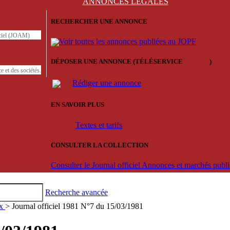
ANNONCES
LÉGALES
RECHERCHER UNE ANNONCE
iciel (JOAM)
Voir toutes les annonces publiées au JOPF
DÉPOSER UNE ANNONCE (TÉLÉSERVICE
'ARERE
)
e et des sociétés.
Rédiger une annonce
EN SAVOIR PLUS
Textes et tarifs
CONSULTER LA COLLECTION
Consulter le Journal officiel Annonces et marchés pub
Recherche avancée
ux
> Journal officiel 1981 N°7 du 15/03/1981