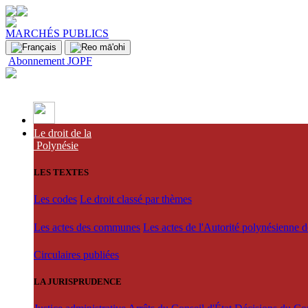
MARCHÉS PUBLICS
Abonnement JOPF
Le droit de la
Polynésie
LES TEXTES
Les codes
Le droit classé par thèmes
Les actes des communes
Les actes de l'Autorité polynésienne 
Circulaires publiées
LA JURISPRUDENCE