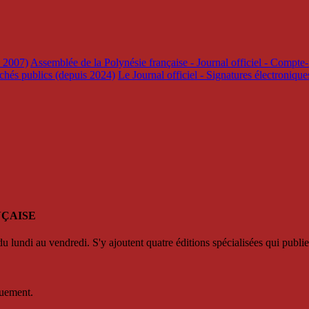
s 2007)
Assemblée de la Polynésie française - Journal officiel - Compte-
rchés publics (depuis 2024)
Le Journal officiel - Signatures électroniqu
NÇAISE
u lundi au vendredi. S'y ajoutent quatre éditions spécialisées qui publie
quement.