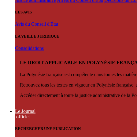
Justice administrative
Arrêts du Conseil d'État
Décisions du Con
LES AVIS
Avis du Conseil d'État
LA VEILLE JURIDIQUE
Consolidations
LE DROIT APPLICABLE EN POLYNÉSIE FRANÇA
La Polynésie française est compétente dans toutes les matièr
Retrouvez tous les textes en vigueur en Polynésie française, 
Accéder directement à toute la justice administrative de la Po
Le Journal
officiel
RECHERCHER UNE PUBLICATION