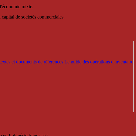
 d'économie mixte.
au capital de sociétés commerciales.
textes et documents de références
Le guide des opérations d'inventaire
e en Polynésie française :