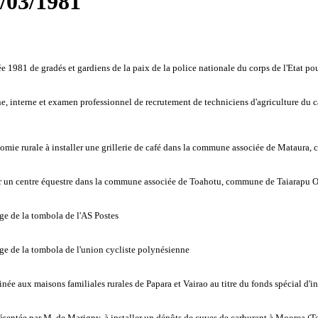
5/03/1981
 1981 de gradés et gardiens de la paix de la police nationale du corps de l'Etat pou
, interne et examen professionnel de recrutement de techniciens d'agriculture du cad
nomie rurale à installer une grillerie de café dans la commune associée de Mataura,
ler un centre équestre dans la commune associée de Toahotu, commune de Taiarapu 
age de la tombola de l'AS Postes
rage de la tombola de l'union cycliste polynésienne
e aux maisons familiales rurales de Papara et Vairao au titre du fonds spécial d'in
résentée par M. de Marigny, à installer un dépôts de cuves de carburant à Moorea (T