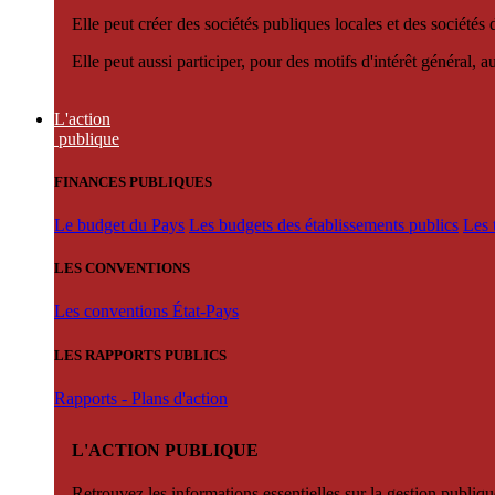
Elle peut créer des sociétés publiques locales et des sociétés
Elle peut aussi participer, pour des motifs d'intérêt général, 
L'action
publique
FINANCES PUBLIQUES
Le budget du Pays
Les budgets des établissements publics
Les 
LES CONVENTIONS
Les conventions État-Pays
LES RAPPORTS PUBLICS
Rapports - Plans d'action
L'ACTION PUBLIQUE
Retrouvez les informations essentielles sur la gestion publiqu