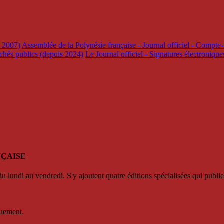
s 2007)
Assemblée de la Polynésie française - Journal officiel - Compte-
rchés publics (depuis 2024)
Le Journal officiel - Signatures électroniqu
NÇAISE
u lundi au vendredi. S'y ajoutent quatre éditions spécialisées qui publie
quement.