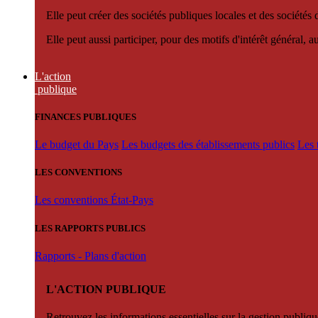
Elle peut créer des sociétés publiques locales et des sociétés
Elle peut aussi participer, pour des motifs d'intérêt général, 
L'action
publique
FINANCES PUBLIQUES
Le budget du Pays
Les budgets des établissements publics
Les 
LES CONVENTIONS
Les conventions État-Pays
LES RAPPORTS PUBLICS
Rapports - Plans d'action
L'ACTION PUBLIQUE
Retrouvez les informations essentielles sur la gestion publiqu