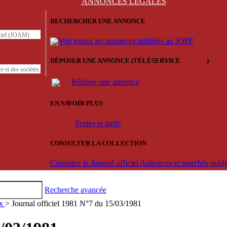
ANNONCES
LÉGALES
RECHERCHER UNE ANNONCE
iciel (JOAM)
Voir toutes les annonces publiées au JOPF
DÉPOSER UNE ANNONCE (TÉLÉSERVICE
'ARERE
)
e et des sociétés.
Rédiger une annonce
EN SAVOIR PLUS
Textes et tarifs
CONSULTER LA COLLECTION
Consulter le Journal officiel Annonces et marchés pub
Recherche avancée
ux
> Journal officiel 1981 N°7 du 15/03/1981