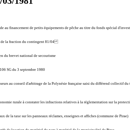
5/03/1981
ide au financement de petits équipements de pêche au titre du fonds spécial d'inves
 de la fraction du contingent 81/04
en du brevet national de secourisme
 7106 SG du 3 septembre 1980
rs au conseil d'arbitrage de la Polynésie française saisi du différend collectif du t
onomie rurale à constater les infractions relatives à la réglementation sur la protec
aux de la taxe sur les panneaux réclames, enseignes et affiches (commune de Pirae)
ifs de location du matériel du parc à matériel de la municipalité de Pirae