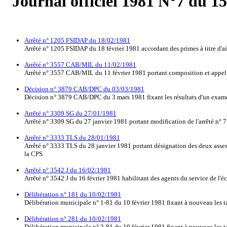
Journal officiel 1981 N°7 du 1
Arrêté n° 1205 FSIDAP du 18/02/1981
Arrêté n° 1205 FSIDAP du 18 février 1981 accordant des primes à titre d'a
Arrêté n° 3557 CAB/MIL du 11/02/1981
Arrêté n° 3557 CAB/MIL du 11 février 1981 portant composition et appel
Décision n° 3879 CAB/DPC du 03/03/1981
Décision n° 3879 CAB/DPC du 3 mars 1981 fixant les résultats d'un exam
Arrêté n° 3309 SG du 27/01/1981
Arrêté n° 3309 SG du 27 janvier 1981 portant modification de l'arrêté n°
Arrêté n° 3333 TLS du 28/01/1981
Arrêté n° 3333 TLS du 28 janvier 1981 portant désignation des deux assesseu
la CPS
Arrêté n° 3542 J du 16/02/1981
Arrêté n° 3542 J du 16 février 1981 habilitant des agents du service de l'éc
Délibération n° 181 du 10/02/1981
Délibération municipale n° 1-81 du 10 février 1981 fixant à nouveau les t
Délibération n° 281 du 10/02/1981
Délibération municipale n° 2-81 du 10 février 1981 fixant à nouveau les tar