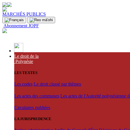
MARCHÉS PUBLICS
Abonnement JOPF
Le droit de la
Polynésie
LES TEXTES
Les codes
Le droit classé par thèmes
Les actes des communes
Les actes de l'Autorité polynésienne 
Circulaires publiées
LA JURISPRUDENCE