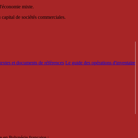
 d'économie mixte.
au capital de sociétés commerciales.
textes et documents de références
Le guide des opérations d'inventaire
e en Polynésie française :