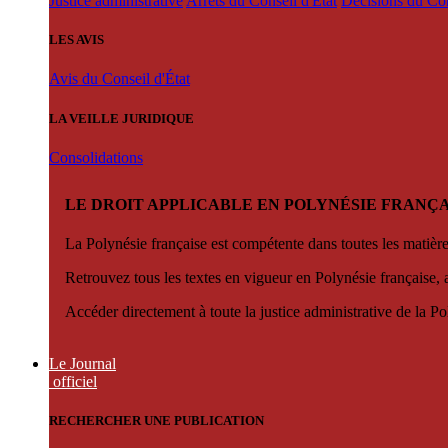
Justice administrative
Arrêts du Conseil d'État
Décisions du Con
LES AVIS
Avis du Conseil d'État
LA VEILLE JURIDIQUE
Consolidations
LE DROIT APPLICABLE EN POLYNÉSIE FRANÇA
La Polynésie française est compétente dans toutes les matièr
Retrouvez tous les textes en vigueur en Polynésie française, 
Accéder directement à toute la justice administrative de la Po
Le Journal
officiel
RECHERCHER UNE PUBLICATION