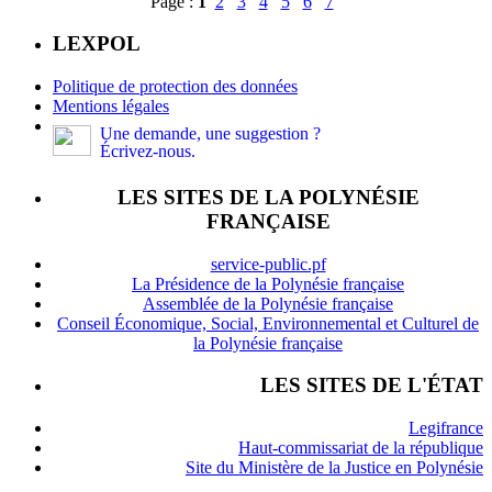
Page :
1
2
3
4
5
6
7
LEXPOL
Politique de protection des données
Mentions légales
Une demande, une suggestion ?
Écrivez-nous.
LES SITES DE LA POLYNÉSIE
FRANÇAISE
service-public.pf
La Présidence de la Polynésie française
Assemblée de la Polynésie française
Conseil Économique, Social, Environnemental et Culturel de
la Polynésie française
LES SITES DE L'ÉTAT
Legifrance
Haut-commissariat de la république
Site du Ministère de la Justice en Polynésie