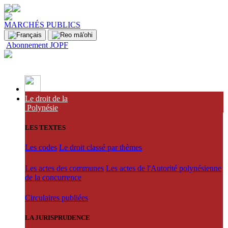
MARCHÉS PUBLICS
Abonnement JOPF
Le droit de la
Polynésie
LES TEXTES
Les codes
Le droit classé par thèmes
Les actes des communes
Les actes de l'Autorité polynésienne
de la concurrence
Circulaires publiées
LA JURISPRUDENCE