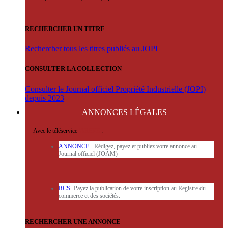
RECHERCHER UN TITRE
Rechercher tous les titres publiés au JOPI
CONSULTER LA COLLECTION
Consulter le Journal officiel Propriété Industrielle (JOPI)
depuis 2023
ANNONCES
LÉGALES
Avec le téléservice
'ARERE
:
ANNONCE
- Rédigez, payez et publiez votre annonce au
Journal officiel (JOAM)
RCS
- Payez la publication de votre inscription au Registre du
commerce et des sociétés.
RECHERCHER UNE ANNONCE