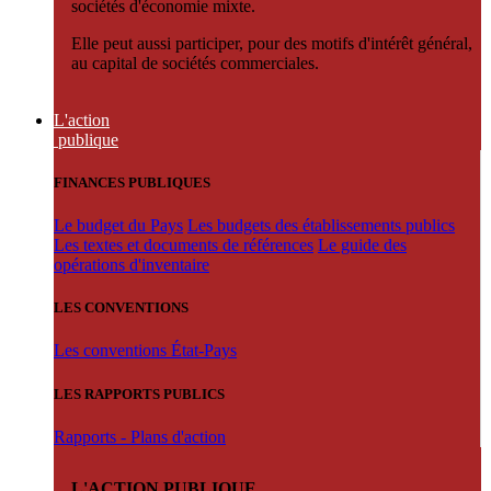
sociétés d'économie mixte.
Elle peut aussi participer, pour des motifs d'intérêt général,
au capital de sociétés commerciales.
L'action
publique
FINANCES PUBLIQUES
Le budget du Pays
Les budgets des établissements publics
Les textes et documents de références
Le guide des
opérations d'inventaire
LES CONVENTIONS
Les conventions État-Pays
LES RAPPORTS PUBLICS
Rapports - Plans d'action
L'ACTION PUBLIQUE