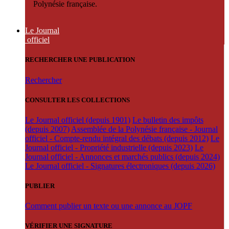
Polynésie française.
Le Journal
officiel
RECHERCHER UNE PUBLICATION
Rechercher
CONSULTER LES COLLECTIONS
Le Journal officiel (depuis 1901)
Le bulletin des impôts
(depuis 2007)
Assemblée de la Polynésie française - Journal
officiel - Compte-rendu intégral des débats (depuis 2012)
Le
Journal officiel - Propriété industrielle (depuis 2023)
Le
Journal officiel - Annonces et marchés publics (depuis 2024)
Le Journal officiel - Signatures électroniques (depuis 2026)
PUBLIER
Comment publier un texte ou une annonce au JOPF
VÉRIFIER UNE SIGNATURE