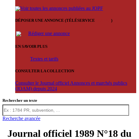
Voir toutes les annonces publiées au JOPF
DÉPOSER UNE ANNONCE (TÉLÉSERVICE
'ARERE
)
Rédiger une annonce
EN SAVOIR PLUS
Textes et tarifs
CONSULTER LA COLLECTION
Consulter le Journal officiel Annonces et marchés publics
(JOAM) depuis 2024
Rechercher un texte
Recherche avancée
Journal officiel 1989 N°18 du