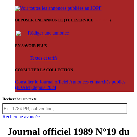
Voir toutes les annonces publiées au JOPF
DÉPOSER UNE ANNONCE (TÉLÉSERVICE
'ARERE
)
Rédiger une annonce
EN SAVOIR PLUS
Textes et tarifs
CONSULTER LA COLLECTION
Consulter le Journal officiel Annonces et marchés publics
(JOAM) depuis 2024
Rechercher un texte
Recherche avancée
Journal officiel 1989 N°19 du