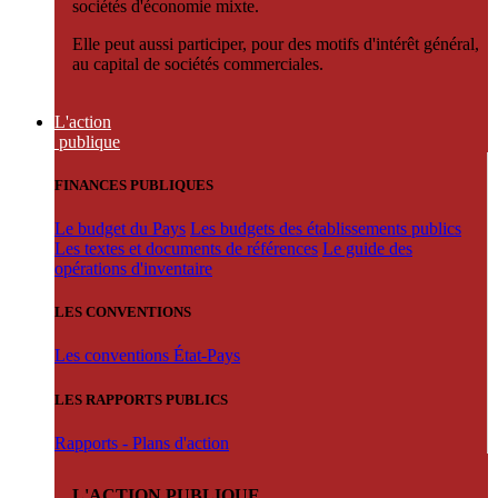
sociétés d'économie mixte.
Elle peut aussi participer, pour des motifs d'intérêt général,
au capital de sociétés commerciales.
L'action
publique
FINANCES PUBLIQUES
Le budget du Pays
Les budgets des établissements publics
Les textes et documents de références
Le guide des
opérations d'inventaire
LES CONVENTIONS
Les conventions État-Pays
LES RAPPORTS PUBLICS
Rapports - Plans d'action
L'ACTION PUBLIQUE