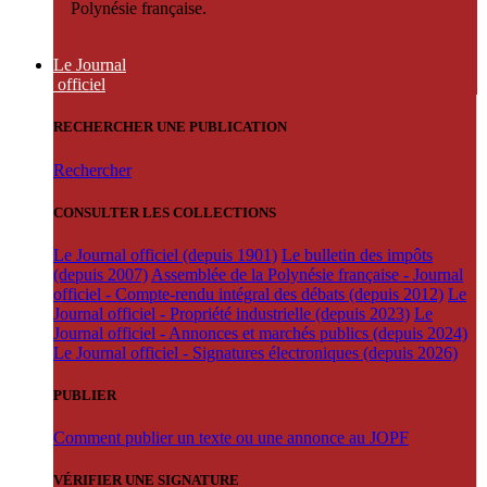
Polynésie française.
Le Journal
officiel
RECHERCHER UNE PUBLICATION
Rechercher
CONSULTER LES COLLECTIONS
Le Journal officiel (depuis 1901)
Le bulletin des impôts
(depuis 2007)
Assemblée de la Polynésie française - Journal
officiel - Compte-rendu intégral des débats (depuis 2012)
Le
Journal officiel - Propriété industrielle (depuis 2023)
Le
Journal officiel - Annonces et marchés publics (depuis 2024)
Le Journal officiel - Signatures électroniques (depuis 2026)
PUBLIER
Comment publier un texte ou une annonce au JOPF
VÉRIFIER UNE SIGNATURE