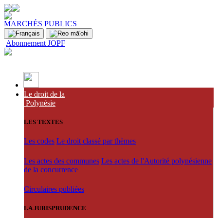
MARCHÉS PUBLICS
Abonnement JOPF
Le droit de la
Polynésie
LES TEXTES
Les codes
Le droit classé par thèmes
Les actes des communes
Les actes de l'Autorité polynésienne
de la concurrence
Circulaires publiées
LA JURISPRUDENCE