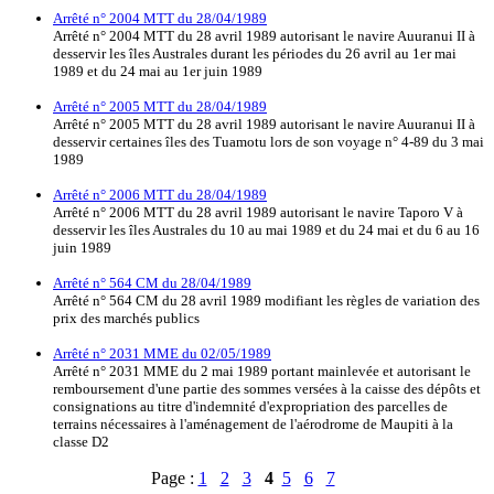
Arrêté n° 2004 MTT du 28/04/1989
Arrêté n° 2004 MTT du 28 avril 1989 autorisant le navire Auuranui II à
desservir les îles Australes durant les périodes du 26 avril au 1er mai
1989 et du 24 mai au 1er juin 1989
Arrêté n° 2005 MTT du 28/04/1989
Arrêté n° 2005 MTT du 28 avril 1989 autorisant le navire Auuranui II à
desservir certaines îles des Tuamotu lors de son voyage n° 4-89 du 3 mai
1989
Arrêté n° 2006 MTT du 28/04/1989
Arrêté n° 2006 MTT du 28 avril 1989 autorisant le navire Taporo V à
desservir les îles Australes du 10 au mai 1989 et du 24 mai et du 6 au 16
juin 1989
Arrêté n° 564 CM du 28/04/1989
Arrêté n° 564 CM du 28 avril 1989 modifiant les règles de variation des
prix des marchés publics
Arrêté n° 2031 MME du 02/05/1989
Arrêté n° 2031 MME du 2 mai 1989 portant mainlevée et autorisant le
remboursement d'une partie des sommes versées à la caisse des dépôts et
consignations au titre d'indemnité d'expropriation des parcelles de
terrains nécessaires à l'aménagement de l'aérodrome de Maupiti à la
classe D2
Page :
1
2
3
4
5
6
7