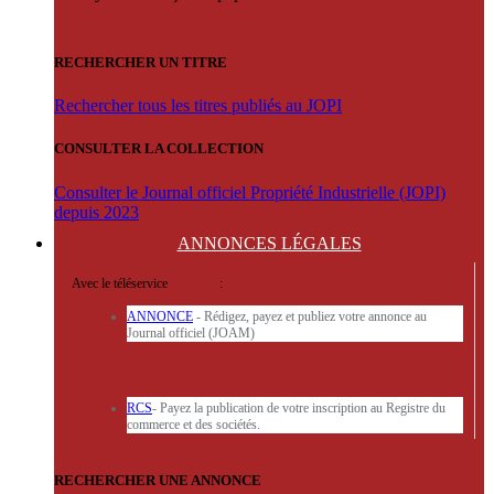
RECHERCHER UN TITRE
Rechercher tous les titres publiés au JOPI
CONSULTER LA COLLECTION
Consulter le Journal officiel Propriété Industrielle (JOPI)
depuis 2023
ANNONCES
LÉGALES
Avec le téléservice
'ARERE
:
ANNONCE
- Rédigez, payez et publiez votre annonce au
Journal officiel (JOAM)
RCS
- Payez la publication de votre inscription au Registre du
commerce et des sociétés.
RECHERCHER UNE ANNONCE