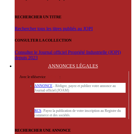
RECHERCHER UN TITRE
Rechercher tous les titres publiés au JOPI
CONSULTER LA COLLECTION
Consulter le Journal officiel Propriété Industrielle (JOPI)
depuis 2023
ANNONCES
LÉGALES
Avec le téléservice
'ARERE
:
ANNONCE
- Rédigez, payez et publiez votre annonce au
Journal officiel (JOAM)
RCS
- Payez la publication de votre inscription au Registre du
commerce et des sociétés.
RECHERCHER UNE ANNONCE