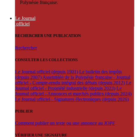
Polynésie française.
Le Journal
officiel
RECHERCHER UNE PUBLICATION
Rechercher
CONSULTER LES COLLECTIONS
Le Journal officiel (depuis 1901)
Le bulletin des impôts
(depuis 2007)
Assemblée de la Polynésie française - Journal
officiel - Compte-rendu intégral des débats (depuis 2012)
Le
Journal officiel - Propriété industrielle (depuis 2023)
Le
Journal officiel - Annonces et marchés publics (depuis 2024)
Le Journal officiel - Signatures électroniques (depuis 2026)
PUBLIER
Comment publier un texte ou une annonce au JOPF
VÉRIFIER UNE SIGNATURE