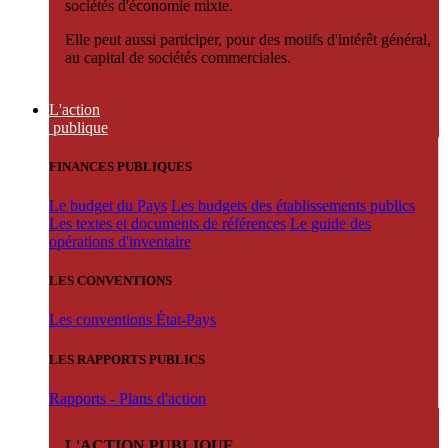
sociétés d'économie mixte.
Elle peut aussi participer, pour des motifs d'intérêt général,
au capital de sociétés commerciales.
L'action
publique
FINANCES PUBLIQUES
Le budget du Pays
Les budgets des établissements publics
Les textes et documents de références
Le guide des
opérations d'inventaire
LES CONVENTIONS
Les conventions État-Pays
LES RAPPORTS PUBLICS
Rapports - Plans d'action
L'ACTION PUBLIQUE