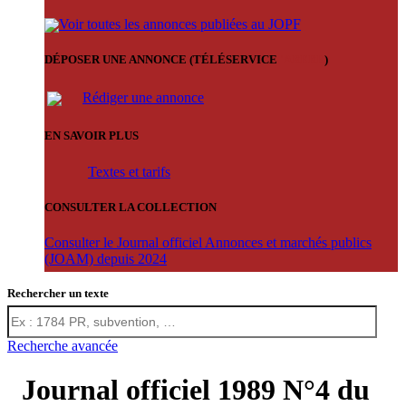
Voir toutes les annonces publiées au JOPF
DÉPOSER UNE ANNONCE (TÉLÉSERVICE
'ARERE
)
Rédiger une annonce
EN SAVOIR PLUS
Textes et tarifs
CONSULTER LA COLLECTION
Consulter le Journal officiel Annonces et marchés publics
(JOAM) depuis 2024
Rechercher un texte
Recherche avancée
Journal officiel 1989 N°4 du