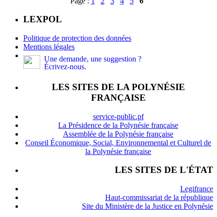
Page :
1
2
3
4
5
6
LEXPOL
Politique de protection des données
Mentions légales
Une demande, une suggestion ?
Écrivez-nous.
LES SITES DE LA POLYNÉSIE
FRANÇAISE
service-public.pf
La Présidence de la Polynésie française
Assemblée de la Polynésie française
Conseil Économique, Social, Environnemental et Culturel de
la Polynésie française
LES SITES DE L'ÉTAT
Legifrance
Haut-commissariat de la république
Site du Ministère de la Justice en Polynésie