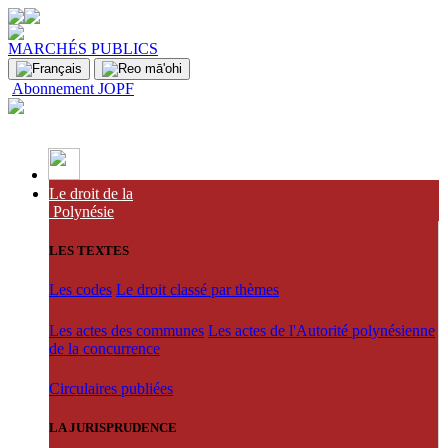
MARCHÉS PUBLICS
Abonnement JOPF
Le droit de la
Polynésie
LES TEXTES
Les codes
Le droit classé par thèmes
Les actes des communes
Les actes de l'Autorité polynésienne
de la concurrence
Circulaires publiées
LA JURISPRUDENCE