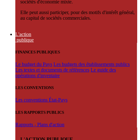
sociétés d'économie mixte.
Elle peut aussi participer, pour des motifs d'intérêt général,
au capital de sociétés commerciales.
L'action
publique
FINANCES PUBLIQUES
Le budget du Pays
Les budgets des établissements publics
Les textes et documents de références
Le guide des
opérations d'inventaire
LES CONVENTIONS
Les conventions État-Pays
LES RAPPORTS PUBLICS
Rapports - Plans d'action
L'ACTION PUBLIQUE