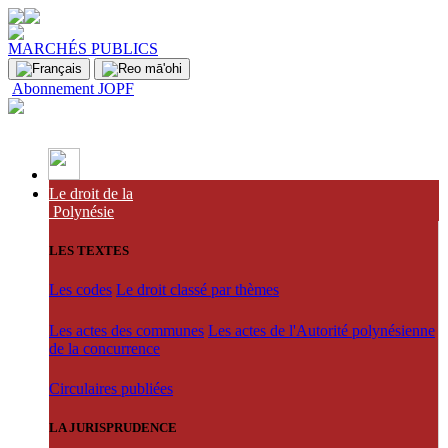
MARCHÉS PUBLICS
Abonnement JOPF
Le droit de la
Polynésie
LES TEXTES
Les codes
Le droit classé par thèmes
Les actes des communes
Les actes de l'Autorité polynésienne
de la concurrence
Circulaires publiées
LA JURISPRUDENCE