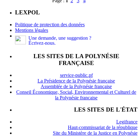
Page :
1
2
3
4
LEXPOL
Politique de protection des données
Mentions légales
Une demande, une suggestion ?
Écrivez-nous.
LES SITES DE LA POLYNÉSIE
FRANÇAISE
service-public.pf
La Présidence de la Polynésie française
Assemblée de la Polynésie française
Conseil Économique, Social, Environnemental et Culturel de
la Polynésie française
LES SITES DE L'ÉTAT
Legifrance
Haut-commissariat de la république
Site du Ministère de la Justice en Polynésie