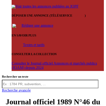
Voir toutes les annonces publiées au JOPF
DÉPOSER UNE ANNONCE (TÉLÉSERVICE
'ARERE
)
Rédiger une annonce
EN SAVOIR PLUS
Textes et tarifs
CONSULTER LA COLLECTION
Consulter le Journal officiel Annonces et marchés publics
(JOAM) depuis 2024
Rechercher un texte
Recherche avancée
Journal officiel 1989 N°46 du