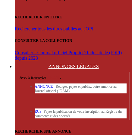
RECHERCHER UN TITRE
Rechercher tous les titres publiés au JOPI
CONSULTER LA COLLECTION
Consulter le Journal officiel Propriété Industrielle (JOPI)
depuis 2023
ANNONCES
LÉGALES
Avec le téléservice
'ARERE
:
ANNONCE
- Rédigez, payez et publiez votre annonce au
Journal officiel (JOAM)
RCS
- Payez la publication de votre inscription au Registre du
commerce et des sociétés.
RECHERCHER UNE ANNONCE