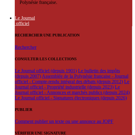
Polynésie française.
Le Journal
officiel
RECHERCHER UNE PUBLICATION
Rechercher
CONSULTER LES COLLECTIONS
Le Journal officiel (depuis 1901)
Le bulletin des impôts
(depuis 2007)
Assemblée de la Polynésie française - Journal
officiel - Compte-rendu intégral des débats (depuis 2012)
Le
Journal officiel - Propriété industrielle (depuis 2023)
Le
Journal officiel - Annonces et marchés publics (depuis 2024)
Le Journal officiel - Signatures électroniques (depuis 2026)
PUBLIER
Comment publier un texte ou une annonce au JOPF
VÉRIFIER UNE SIGNATURE