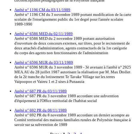
circonscriptions pédagogiques de la Polynésie française
Arrêté n° 1196 CM du 03/11/1989
Arrêté n° 1196 CM du 3 novembre 1989 portant modification de la carte
scolaire de l'enseignement public du 1er degré pour l'année scolaire
1989-1990
Arrêté n° 6586 MED du 02/11/1989
Arrêté n° 6586 MED du 2 novembre 1989 portant autorisation
d'ouverture de deux concours externes, sur titres, pour le recrutement de
deux attachés d'administration, agents contractuels de la 1re catégorie
du corps des agents non fonctionnaires de l'administration
Arrêté n° 6596 MUR du 03/11/1989
Arrêté n° 6596 MUR du 3 novembre 1989 - 3è avenant à l'arrêté n° 2925
MEA.AU du 28 juillet 1987 autorisant la réalisation par M. Max Drollet
de la 2è tranche du lotissement Te Tavake Village sur les terres
Vaipoopoo et Vaireu 1 et 2 sises à Punaauia
Arrêté n° 687 PR du 03/11/1989
Arrêté n° 687 PR du 3 novembre 1989 accordant une subvention
d'équipement à l'Office territorial de l'habitat social
Arrêté n° 692 PR du 08/11/1989
Arrêté n° 692 PR du 8 novembre 1989 accordant un dernier acompte au
Comité territorial des maisons familiales rurales de Polynésie française à
savoir sur sa subvention de 1989