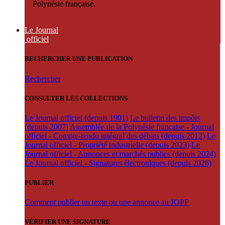
Polynésie française.
Le Journal
officiel
RECHERCHER UNE PUBLICATION
Rechercher
CONSULTER LES COLLECTIONS
Le Journal officiel (depuis 1901)
Le bulletin des impôts
(depuis 2007)
Assemblée de la Polynésie française - Journal
officiel - Compte-rendu intégral des débats (depuis 2012)
Le
Journal officiel - Propriété industrielle (depuis 2023)
Le
Journal officiel - Annonces et marchés publics (depuis 2024)
Le Journal officiel - Signatures électroniques (depuis 2026)
PUBLIER
Comment publier un texte ou une annonce au JOPF
VÉRIFIER UNE SIGNATURE