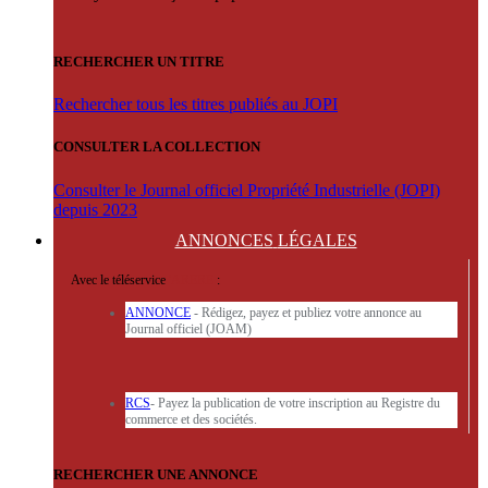
RECHERCHER UN TITRE
Rechercher tous les titres publiés au JOPI
CONSULTER LA COLLECTION
Consulter le Journal officiel Propriété Industrielle (JOPI)
depuis 2023
ANNONCES
LÉGALES
Avec le téléservice
'ARERE
:
ANNONCE
- Rédigez, payez et publiez votre annonce au
Journal officiel (JOAM)
RCS
- Payez la publication de votre inscription au Registre du
commerce et des sociétés.
RECHERCHER UNE ANNONCE