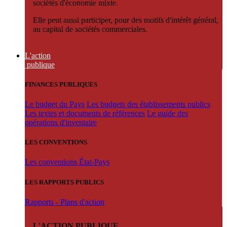
sociétés d'économie mixte.
Elle peut aussi participer, pour des motifs d'intérêt général,
au capital de sociétés commerciales.
L'action
publique
FINANCES PUBLIQUES
Le budget du Pays
Les budgets des établissements publics
Les textes et documents de références
Le guide des
opérations d'inventaire
LES CONVENTIONS
Les conventions État-Pays
LES RAPPORTS PUBLICS
Rapports - Plans d'action
L'ACTION PUBLIQUE