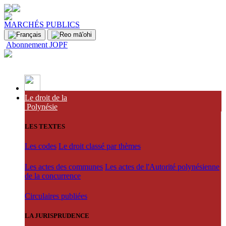
MARCHÉS PUBLICS
Abonnement JOPF
Le droit de la
Polynésie
LES TEXTES
Les codes
Le droit classé par thèmes
Les actes des communes
Les actes de l'Autorité polynésienne
de la concurrence
Circulaires publiées
LA JURISPRUDENCE