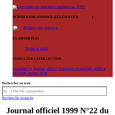
Voir toutes les annonces publiées au JOPF
DÉPOSER UNE ANNONCE (TÉLÉSERVICE
'ARERE
)
Rédiger une annonce
EN SAVOIR PLUS
Textes et tarifs
CONSULTER LA COLLECTION
Consulter le Journal officiel Annonces et marchés publics
(JOAM) depuis 2024
Rechercher un texte
Recherche avancée
Journal officiel 1999 N°22 du