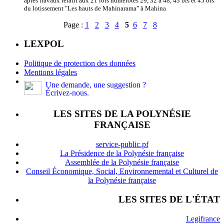
après travaux relatif aux 21 lots numérotés 29, 32 à 48, 43 bis et 45 bis
du lotissement "Les hauts de Mahinarama" à Mahina
Page :
1
2
3
4
5
6
7
8
LEXPOL
Politique de protection des données
Mentions légales
Une demande, une suggestion ?
Écrivez-nous.
LES SITES DE LA POLYNÉSIE
FRANÇAISE
service-public.pf
La Présidence de la Polynésie française
Assemblée de la Polynésie française
Conseil Économique, Social, Environnemental et Culturel de
la Polynésie française
LES SITES DE L'ÉTAT
Legifrance