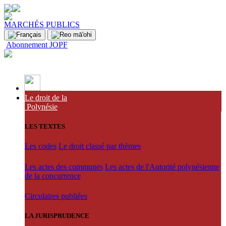
MARCHÉS PUBLICS
Abonnement JOPF
Le droit de la
Polynésie
LES TEXTES
Les codes
Le droit classé par thèmes
Les actes des communes
Les actes de l'Autorité polynésienne
de la concurrence
Circulaires publiées
LA JURISPRUDENCE