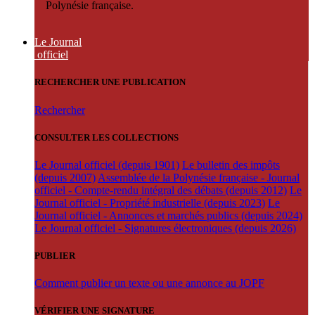
Polynésie française.
Le Journal
officiel
RECHERCHER UNE PUBLICATION
Rechercher
CONSULTER LES COLLECTIONS
Le Journal officiel (depuis 1901)
Le bulletin des impôts
(depuis 2007)
Assemblée de la Polynésie française - Journal
officiel - Compte-rendu intégral des débats (depuis 2012)
Le
Journal officiel - Propriété industrielle (depuis 2023)
Le
Journal officiel - Annonces et marchés publics (depuis 2024)
Le Journal officiel - Signatures électroniques (depuis 2026)
PUBLIER
Comment publier un texte ou une annonce au JOPF
VÉRIFIER UNE SIGNATURE