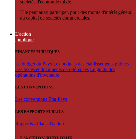
sociétés d'économie mixte.
Elle peut aussi participer, pour des motifs d'intérêt général,
au capital de sociétés commerciales.
L'action
publique
FINANCES PUBLIQUES
Le budget du Pays
Les budgets des établissements publics
Les textes et documents de références
Le guide des
opérations d'inventaire
LES CONVENTIONS
Les conventions État-Pays
LES RAPPORTS PUBLICS
Rapports - Plans d'action
L'ACTION PUBLIQUE