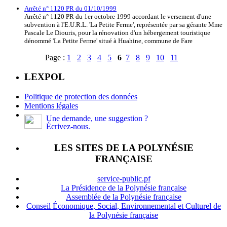
Arrêté n° 1120 PR du 01/10/1999
Arrêté n° 1120 PR du 1er octobre 1999 accordant le versement d'une
subvention à l'E.U.R.L. 'La Petite Ferme', représentée par sa gérante Mme
Pascale Le Diouris, pour la rénovation d'un hébergement touristique
dénommé 'La Petite Ferme' situé à Huahine, commune de Fare
Page :
1
2
3
4
5
6
7
8
9
10
11
LEXPOL
Politique de protection des données
Mentions légales
Une demande, une suggestion ?
Écrivez-nous.
LES SITES DE LA POLYNÉSIE
FRANÇAISE
service-public.pf
La Présidence de la Polynésie française
Assemblée de la Polynésie française
Conseil Économique, Social, Environnemental et Culturel de
la Polynésie française