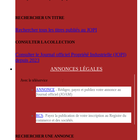
RECHERCHER UN TITRE
Rechercher tous les titres publiés au JOPI
CONSULTER LA COLLECTION
Consulter le Journal officiel Propriété Industrielle (JOPI)
depuis 2023
ANNONCES
LÉGALES
Avec le téléservice
'ARERE
:
ANNONCE
- Rédigez, payez et publiez votre annonce au
Journal officiel (JOAM)
RCS
- Payez la publication de votre inscription au Registre du
commerce et des sociétés.
RECHERCHER UNE ANNONCE