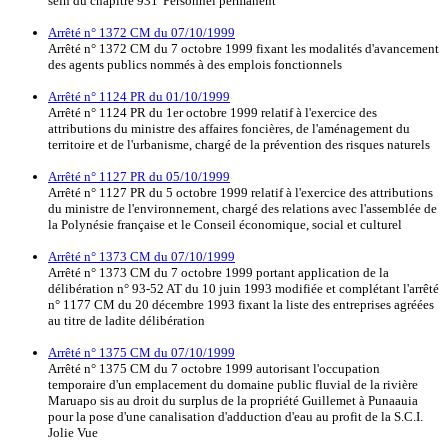
sein du chapitre 931 'Personnel permanent'
Arrêté n° 1372 CM du 07/10/1999
Arrêté n° 1372 CM du 7 octobre 1999 fixant les modalités d'avancement
des agents publics nommés à des emplois fonctionnels
Arrêté n° 1124 PR du 01/10/1999
Arrêté n° 1124 PR du 1er octobre 1999 relatif à l'exercice des
attributions du ministre des affaires foncières, de l'aménagement du
territoire et de l'urbanisme, chargé de la prévention des risques naturels
Arrêté n° 1127 PR du 05/10/1999
Arrêté n° 1127 PR du 5 octobre 1999 relatif à l'exercice des attributions
du ministre de l'environnement, chargé des relations avec l'assemblée de
la Polynésie française et le Conseil économique, social et culturel
Arrêté n° 1373 CM du 07/10/1999
Arrêté n° 1373 CM du 7 octobre 1999 portant application de la
délibération n° 93-52 AT du 10 juin 1993 modifiée et complétant l'arrêté
n° 1177 CM du 20 décembre 1993 fixant la liste des entreprises agréées
au titre de ladite délibération
Arrêté n° 1375 CM du 07/10/1999
Arrêté n° 1375 CM du 7 octobre 1999 autorisant l'occupation
temporaire d'un emplacement du domaine public fluvial de la rivière
Maruapo sis au droit du surplus de la propriété Guillemet à Punaauia
pour la pose d'une canalisation d'adduction d'eau au profit de la S.C.I.
Jolie Vue