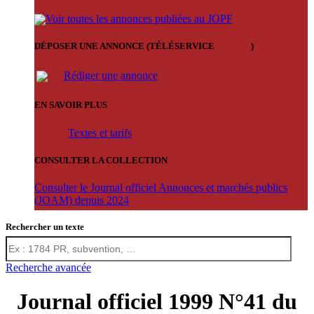
Voir toutes les annonces publiées au JOPF
DÉPOSER UNE ANNONCE (TÉLÉSERVICE
'ARERE
)
Rédiger une annonce
EN SAVOIR PLUS
Textes et tarifs
CONSULTER LA COLLECTION
Consulter le Journal officiel Annonces et marchés publics
(JOAM) depuis 2024
Rechercher un texte
Recherche avancée
Journal officiel 1999 N°41 du