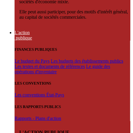
sociétés d'économie mixte.
Elle peut aussi participer, pour des motifs d'intérêt général,
au capital de sociétés commerciales.
L'action
publique
FINANCES PUBLIQUES
Le budget du Pays
Les budgets des établissements publics
Les textes et documents de références
Le guide des
opérations d'inventaire
LES CONVENTIONS
Les conventions État-Pays
LES RAPPORTS PUBLICS
Rapports - Plans d'action
L'ACTION PUBLIQUE