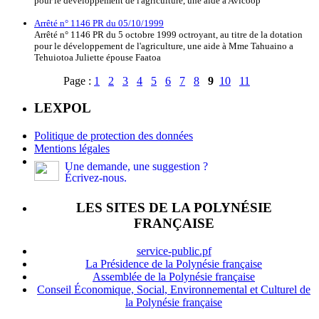
pour le développement de l'agriculture, une aide à Avicoop
Arrêté n° 1146 PR du 05/10/1999
Arrêté n° 1146 PR du 5 octobre 1999 octroyant, au titre de la dotation
pour le développement de l'agriculture, une aide à Mme Tahuaino a
Tehuiotoa Juliette épouse Faatoa
Page :
1
2
3
4
5
6
7
8
9
10
11
LEXPOL
Politique de protection des données
Mentions légales
Une demande, une suggestion ?
Écrivez-nous.
LES SITES DE LA POLYNÉSIE
FRANÇAISE
service-public.pf
La Présidence de la Polynésie française
Assemblée de la Polynésie française
Conseil Économique, Social, Environnemental et Culturel de
la Polynésie française