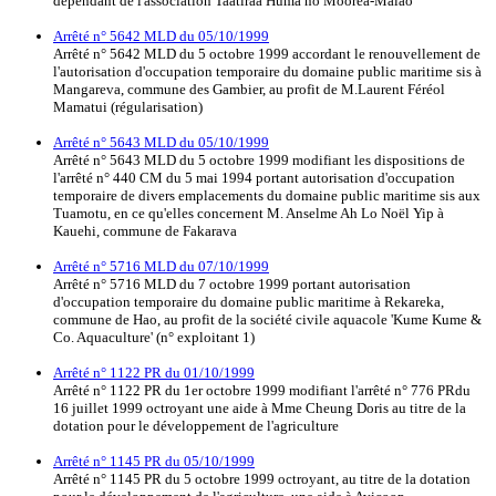
dépendant de l'association Taatiraa Huma no Moorea-Maiao
Arrêté n° 5642 MLD du 05/10/1999
Arrêté n° 5642 MLD du 5 octobre 1999 accordant le renouvellement de
l'autorisation d'occupation temporaire du domaine public maritime sis à
Mangareva, commune des Gambier, au profit de M.Laurent Féréol
Mamatui (régularisation)
Arrêté n° 5643 MLD du 05/10/1999
Arrêté n° 5643 MLD du 5 octobre 1999 modifiant les dispositions de
l'arrêté n° 440 CM du 5 mai 1994 portant autorisation d'occupation
temporaire de divers emplacements du domaine public maritime sis aux
Tuamotu, en ce qu'elles concernent M. Anselme Ah Lo Noël Yip à
Kauehi, commune de Fakarava
Arrêté n° 5716 MLD du 07/10/1999
Arrêté n° 5716 MLD du 7 octobre 1999 portant autorisation
d'occupation temporaire du domaine public maritime à Rekareka,
commune de Hao, au profit de la société civile aquacole 'Kume Kume &
Co. Aquaculture' (n° exploitant 1)
Arrêté n° 1122 PR du 01/10/1999
Arrêté n° 1122 PR du 1er octobre 1999 modifiant l'arrêté n° 776 PRdu
16 juillet 1999 octroyant une aide à Mme Cheung Doris au titre de la
dotation pour le développement de l'agriculture
Arrêté n° 1145 PR du 05/10/1999
Arrêté n° 1145 PR du 5 octobre 1999 octroyant, au titre de la dotation