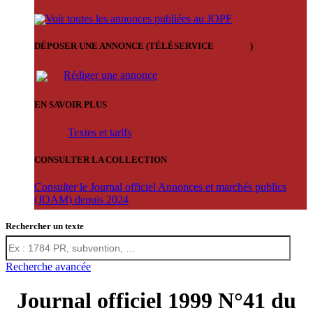
Voir toutes les annonces publiées au JOPF
DÉPOSER UNE ANNONCE (TÉLÉSERVICE
'ARERE
)
Rédiger une annonce
EN SAVOIR PLUS
Textes et tarifs
CONSULTER LA COLLECTION
Consulter le Journal officiel Annonces et marchés publics
(JOAM) depuis 2024
Rechercher un texte
Recherche avancée
Journal officiel 1999 N°41 du