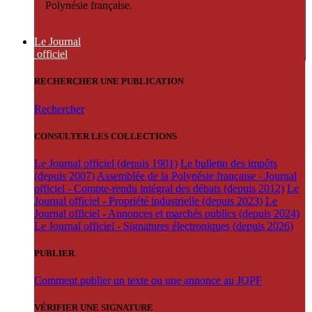
Polynésie française.
Le Journal
officiel
RECHERCHER UNE PUBLICATION
Rechercher
CONSULTER LES COLLECTIONS
Le Journal officiel (depuis 1901)
Le bulletin des impôts
(depuis 2007)
Assemblée de la Polynésie française - Journal
officiel - Compte-rendu intégral des débats (depuis 2012)
Le
Journal officiel - Propriété industrielle (depuis 2023)
Le
Journal officiel - Annonces et marchés publics (depuis 2024)
Le Journal officiel - Signatures électroniques (depuis 2026)
PUBLIER
Comment publier un texte ou une annonce au JOPF
VÉRIFIER UNE SIGNATURE