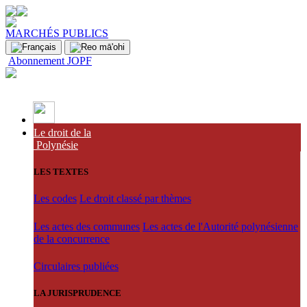
MARCHÉS PUBLICS
Abonnement JOPF
Le droit de la
Polynésie
LES TEXTES
Les codes
Le droit classé par thèmes
Les actes des communes
Les actes de l'Autorité polynésienne
de la concurrence
Circulaires publiées
LA JURISPRUDENCE