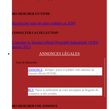
RECHERCHER UN TITRE
Rechercher tous les titres publiés au JOPI
CONSULTER LA COLLECTION
Consulter le Journal officiel Propriété Industrielle (JOPI)
depuis 2023
ANNONCES
LÉGALES
Avec le téléservice
'ARERE
:
ANNONCE
- Rédigez, payez et publiez votre annonce au
Journal officiel (JOAM)
RCS
- Payez la publication de votre inscription au Registre du
commerce et des sociétés.
RECHERCHER UNE ANNONCE