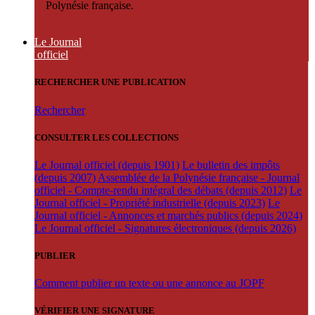
Polynésie française.
Le Journal
officiel
RECHERCHER UNE PUBLICATION
Rechercher
CONSULTER LES COLLECTIONS
Le Journal officiel (depuis 1901)
Le bulletin des impôts
(depuis 2007)
Assemblée de la Polynésie française - Journal
officiel - Compte-rendu intégral des débats (depuis 2012)
Le
Journal officiel - Propriété industrielle (depuis 2023)
Le
Journal officiel - Annonces et marchés publics (depuis 2024)
Le Journal officiel - Signatures électroniques (depuis 2026)
PUBLIER
Comment publier un texte ou une annonce au JOPF
VÉRIFIER UNE SIGNATURE