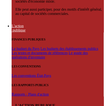
sociétés d'économie mixte.
Elle peut aussi participer, pour des motifs d'intérêt général,
au capital de sociétés commerciales.
L'action
publique
FINANCES PUBLIQUES
Le budget du Pays
Les budgets des établissements publics
Les textes et documents de références
Le guide des
opérations d'inventaire
LES CONVENTIONS
Les conventions État-Pays
LES RAPPORTS PUBLICS
Rapports - Plans d'action
L'ACTION PUBLIQUE