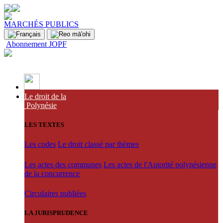
MARCHÉS PUBLICS
Abonnement JOPF
Le droit de la
Polynésie
LES TEXTES
Les codes
Le droit classé par thèmes
Les actes des communes
Les actes de l'Autorité polynésienne
de la concurrence
Circulaires publiées
LA JURISPRUDENCE