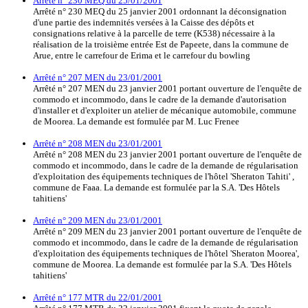
Arrêté n° 230 MEQ du 25/01/2001
Arrêté n° 230 MEQ du 25 janvier 2001 ordonnant la déconsignation
d'une partie des indemnités versées à la Caisse des dépôts et
consignations relative à la parcelle de terre (K538) nécessaire à la
réalisation de la troisième entrée Est de Papeete, dans la commune de
Arue, entre le carrefour de Erima et le carrefour du bowling
Arrêté n° 207 MEN du 23/01/2001
Arrêté n° 207 MEN du 23 janvier 2001 portant ouverture de l'enquête de
commodo et incommodo, dans le cadre de la demande d'autorisation
d'installer et d'exploiter un atelier de mécanique automobile, commune
de Moorea. La demande est formulée par M. Luc Frenee
Arrêté n° 208 MEN du 23/01/2001
Arrêté n° 208 MEN du 23 janvier 2001 portant ouverture de l'enquête de
commodo et incommodo, dans le cadre de la demande de régularisation
d'exploitation des équipements techniques de l'hôtel 'Sheraton Tahiti' ,
commune de Faaa. La demande est formulée par la S.A. 'Des Hôtels
tahitiens'
Arrêté n° 209 MEN du 23/01/2001
Arrêté n° 209 MEN du 23 janvier 2001 portant ouverture de l'enquête de
commodo et incommodo, dans le cadre de la demande de régularisation
d'exploitation des équipements techniques de l'hôtel 'Sheraton Moorea',
commune de Moorea. La demande est formulée par la S.A. 'Des Hôtels
tahitiens'
Arrêté n° 177 MTR du 22/01/2001