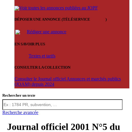
Voir toutes les annonces publiées au JOPF
DÉPOSER UNE ANNONCE (TÉLÉSERVICE
'ARERE
)
Rédiger une annonce
EN SAVOIR PLUS
Textes et tarifs
CONSULTER LA COLLECTION
Consulter le Journal officiel Annonces et marchés publics
(JOAM) depuis 2024
Rechercher un texte
Recherche avancée
Journal officiel 2001 N°5 du