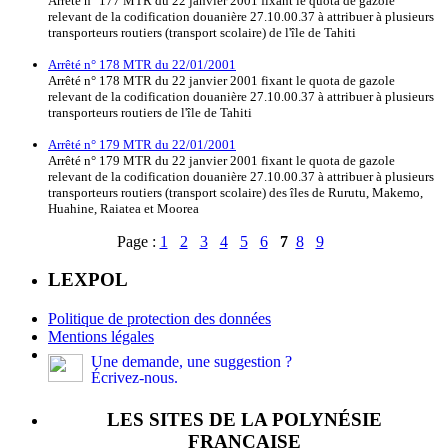
Arrêté n° 177 MTR du 22 janvier 2001 fixant le quota de gazole
relevant de la codification douanière 27.10.00.37 à attribuer à plusieurs
transporteurs routiers (transport scolaire) de l'île de Tahiti
Arrêté n° 178 MTR du 22/01/2001
Arrêté n° 178 MTR du 22 janvier 2001 fixant le quota de gazole
relevant de la codification douanière 27.10.00.37 à attribuer à plusieurs
transporteurs routiers de l'île de Tahiti
Arrêté n° 179 MTR du 22/01/2001
Arrêté n° 179 MTR du 22 janvier 2001 fixant le quota de gazole
relevant de la codification douanière 27.10.00.37 à attribuer à plusieurs
transporteurs routiers (transport scolaire) des îles de Rurutu, Makemo,
Huahine, Raiatea et Moorea
Page :
1
2
3
4
5
6
7
8
9
LEXPOL
Politique de protection des données
Mentions légales
Une demande, une suggestion ?
Écrivez-nous.
LES SITES DE LA POLYNÉSIE
FRANÇAISE