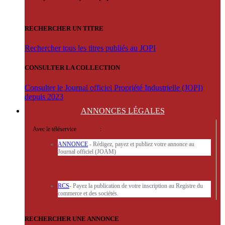
RECHERCHER UN TITRE
Rechercher tous les titres publiés au JOPI
CONSULTER LA COLLECTION
Consulter le Journal officiel Propriété Industrielle (JOPI)
depuis 2023
ANNONCES
LÉGALES
Avec le téléservice
'ARERE
:
ANNONCE
- Rédigez, payez et publiez votre annonce au
Journal officiel (JOAM)
RCS
- Payez la publication de votre inscription au Registre du
commerce et des sociétés.
RECHERCHER UNE ANNONCE