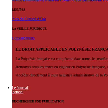
Justice administrative
Arrêts du Conseil d'État
Décisions du Con
LES AVIS
Avis du Conseil d'État
LA VEILLE JURIDIQUE
Consolidations
LE DROIT APPLICABLE EN POLYNÉSIE FRANÇA
La Polynésie française est compétente dans toutes les matièr
Retrouvez tous les textes en vigueur en Polynésie française, 
Accéder directement à toute la justice administrative de la Po
Le Journal
officiel
RECHERCHER UNE PUBLICATION