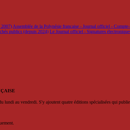
s 2007)
Assemblée de la Polynésie française - Journal officiel - Compte-
rchés publics (depuis 2024)
Le Journal officiel - Signatures électroniqu
NÇAISE
u lundi au vendredi. S'y ajoutent quatre éditions spécialisées qui publie
quement.