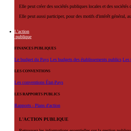
Elle peut créer des sociétés publiques locales et des sociétés
Elle peut aussi participer, pour des motifs d'intérêt général, 
L'action
publique
FINANCES PUBLIQUES
Le budget du Pays
Les budgets des établissements publics
Les 
LES CONVENTIONS
Les conventions État-Pays
LES RAPPORTS PUBLICS
Rapports - Plans d'action
L'ACTION PUBLIQUE
Retrouvez les informations essentielles sur la gestion publiqu