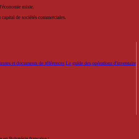
 d'économie mixte.
au capital de sociétés commerciales.
textes et documents de références
Le guide des opérations d'inventaire
e en Polynésie française :