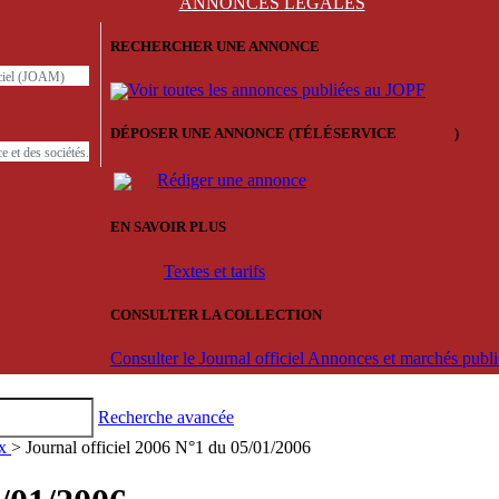
ANNONCES
LÉGALES
RECHERCHER UNE ANNONCE
iciel (JOAM)
Voir toutes les annonces publiées au JOPF
DÉPOSER UNE ANNONCE (TÉLÉSERVICE
'ARERE
)
e et des sociétés.
Rédiger une annonce
EN SAVOIR PLUS
Textes et tarifs
CONSULTER LA COLLECTION
Consulter le Journal officiel Annonces et marchés pub
Recherche avancée
ux
> Journal officiel 2006 N°1 du 05/01/2006