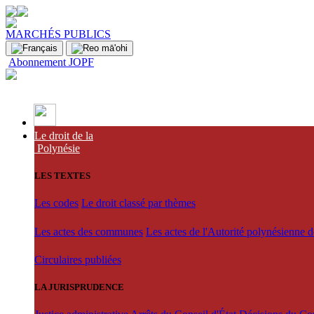
MARCHÉS PUBLICS
Abonnement JOPF
Le droit de la
Polynésie
LES TEXTES
Les codes
Le droit classé par thèmes
Les actes des communes
Les actes de l'Autorité polynésienne 
Circulaires publiées
LA JURISPRUDENCE