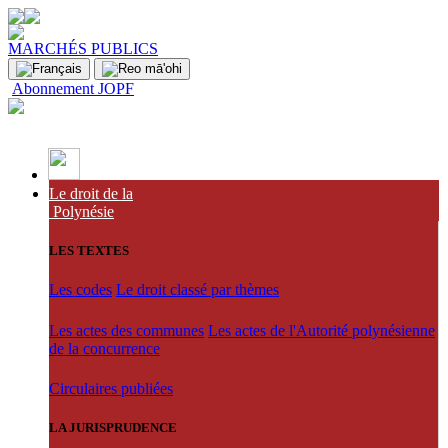
MARCHÉS PUBLICS
Abonnement JOPF
Le droit de la
Polynésie
LES TEXTES
Les codes
Le droit classé par thèmes
Les actes des communes
Les actes de l'Autorité polynésienne
de la concurrence
Circulaires publiées
LA JURISPRUDENCE