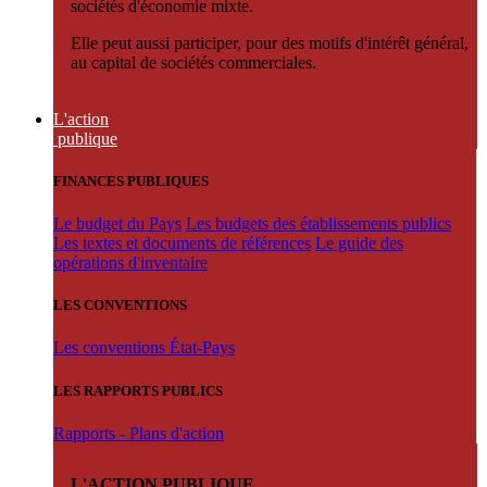
sociétés d'économie mixte.
Elle peut aussi participer, pour des motifs d'intérêt général,
au capital de sociétés commerciales.
L'action
publique
FINANCES PUBLIQUES
Le budget du Pays
Les budgets des établissements publics
Les textes et documents de références
Le guide des
opérations d'inventaire
LES CONVENTIONS
Les conventions État-Pays
LES RAPPORTS PUBLICS
Rapports - Plans d'action
L'ACTION PUBLIQUE