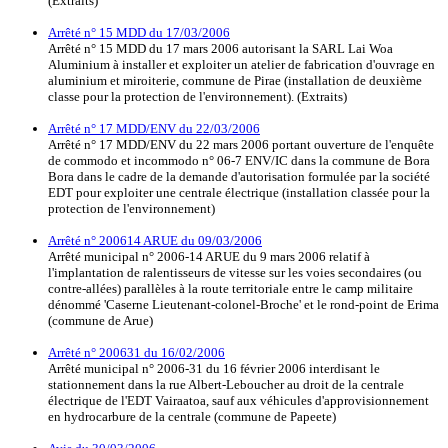
(Extraits)
Arrêté n° 15 MDD du 17/03/2006
Arrêté n° 15 MDD du 17 mars 2006 autorisant la SARL Lai Woa
Aluminium à installer et exploiter un atelier de fabrication d'ouvrage en
aluminium et miroiterie, commune de Pirae (installation de deuxième
classe pour la protection de l'environnement). (Extraits)
Arrêté n° 17 MDD/ENV du 22/03/2006
Arrêté n° 17 MDD/ENV du 22 mars 2006 portant ouverture de l'enquête
de commodo et incommodo n° 06-7 ENV/IC dans la commune de Bora
Bora dans le cadre de la demande d'autorisation formulée par la société
EDT pour exploiter une centrale électrique (installation classée pour la
protection de l'environnement)
Arrêté n° 200614 ARUE du 09/03/2006
Arrêté municipal n° 2006-14 ARUE du 9 mars 2006 relatif à
l'implantation de ralentisseurs de vitesse sur les voies secondaires (ou
contre-allées) parallèles à la route territoriale entre le camp militaire
dénommé 'Caserne Lieutenant-colonel-Broche' et le rond-point de Erima
(commune de Arue)
Arrêté n° 200631 du 16/02/2006
Arrêté municipal n° 2006-31 du 16 février 2006 interdisant le
stationnement dans la rue Albert-Leboucher au droit de la centrale
électrique de l'EDT Vairaatoa, sauf aux véhicules d'approvisionnement
en hydrocarbure de la centrale (commune de Papeete)