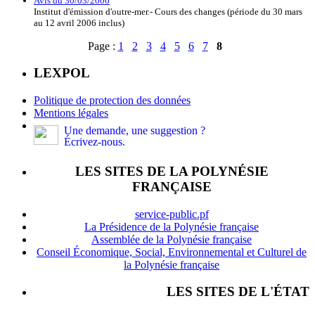
Avis du 30/03/2006
Institut d'émission d'outre-mer.- Cours des changes (période du 30 mars
au 12 avril 2006 inclus)
Page :
1
2
3
4
5
6
7
8
LEXPOL
Politique de protection des données
Mentions légales
Une demande, une suggestion ?
Écrivez-nous.
LES SITES DE LA POLYNÉSIE
FRANÇAISE
service-public.pf
La Présidence de la Polynésie française
Assemblée de la Polynésie française
Conseil Économique, Social, Environnemental et Culturel de
la Polynésie française
LES SITES DE L'ÉTAT