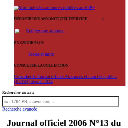
Voir toutes les annonces publiées au JOPF
DÉPOSER UNE ANNONCE (TÉLÉSERVICE
'ARERE
)
Rédiger une annonce
EN SAVOIR PLUS
Textes et tarifs
CONSULTER LA COLLECTION
Consulter le Journal officiel Annonces et marchés publics
(JOAM) depuis 2024
Rechercher un texte
Recherche avancée
Journal officiel 2006 N°13 du