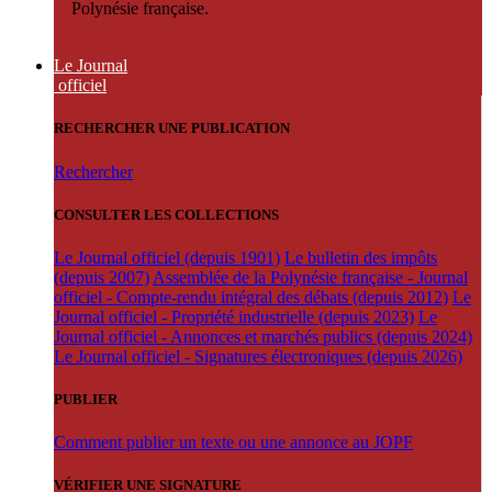
Polynésie française.
Le Journal
officiel
RECHERCHER UNE PUBLICATION
Rechercher
CONSULTER LES COLLECTIONS
Le Journal officiel (depuis 1901)
Le bulletin des impôts
(depuis 2007)
Assemblée de la Polynésie française - Journal
officiel - Compte-rendu intégral des débats (depuis 2012)
Le
Journal officiel - Propriété industrielle (depuis 2023)
Le
Journal officiel - Annonces et marchés publics (depuis 2024)
Le Journal officiel - Signatures électroniques (depuis 2026)
PUBLIER
Comment publier un texte ou une annonce au JOPF
VÉRIFIER UNE SIGNATURE