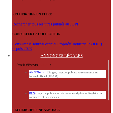
RECHERCHER UN TITRE
Rechercher tous les titres publiés au JOPI
CONSULTER LA COLLECTION
Consulter le Journal officiel Propriété Industrielle (JOPI)
depuis 2023
ANNONCES
LÉGALES
Avec le téléservice
'ARERE
:
ANNONCE
- Rédigez, payez et publiez votre annonce au
Journal officiel (JOAM)
RCS
- Payez la publication de votre inscription au Registre du
commerce et des sociétés.
RECHERCHER UNE ANNONCE