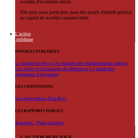
sociétés d'économie mixte.
Elle peut aussi participer, pour des motifs d'intérêt général,
au capital de sociétés commerciales.
L'action
publique
FINANCES PUBLIQUES
Le budget du Pays
Les budgets des établissements publics
Les textes et documents de références
Le guide des
opérations d'inventaire
LES CONVENTIONS
Les conventions État-Pays
LES RAPPORTS PUBLICS
Rapports - Plans d'action
L'ACTION PUBLIQUE