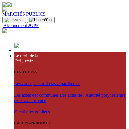
MARCHÉS PUBLICS
Abonnement JOPF
Le droit de la
Polynésie
LES TEXTES
Les codes
Le droit classé par thèmes
Les actes des communes
Les actes de l'Autorité polynésienne
de la concurrence
Circulaires publiées
LA JURISPRUDENCE