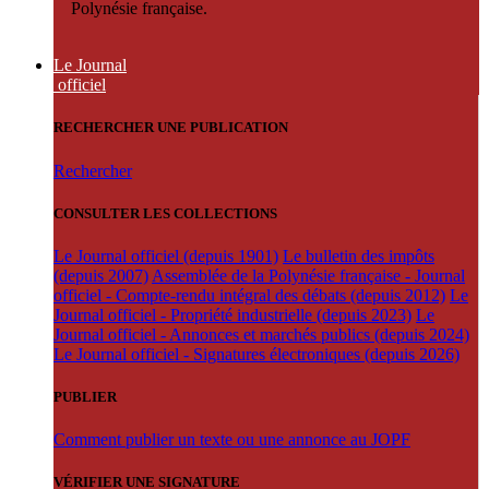
Polynésie française.
Le Journal
officiel
RECHERCHER UNE PUBLICATION
Rechercher
CONSULTER LES COLLECTIONS
Le Journal officiel (depuis 1901)
Le bulletin des impôts
(depuis 2007)
Assemblée de la Polynésie française - Journal
officiel - Compte-rendu intégral des débats (depuis 2012)
Le
Journal officiel - Propriété industrielle (depuis 2023)
Le
Journal officiel - Annonces et marchés publics (depuis 2024)
Le Journal officiel - Signatures électroniques (depuis 2026)
PUBLIER
Comment publier un texte ou une annonce au JOPF
VÉRIFIER UNE SIGNATURE