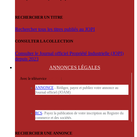
RECHERCHER UN TITRE
Rechercher tous les titres publiés au JOPI
CONSULTER LA COLLECTION
Consulter le Journal officiel Propriété Industrielle (JOPI)
depuis 2023
ANNONCES
LÉGALES
Avec le téléservice
'ARERE
:
ANNONCE
- Rédigez, payez et publiez votre annonce au
Journal officiel (JOAM)
RCS
- Payez la publication de votre inscription au Registre du
commerce et des sociétés.
RECHERCHER UNE ANNONCE