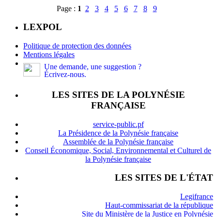
Page :
1
2
3
4
5
6
7
8
9
LEXPOL
Politique de protection des données
Mentions légales
Une demande, une suggestion ?
Écrivez-nous.
LES SITES DE LA POLYNÉSIE
FRANÇAISE
service-public.pf
La Présidence de la Polynésie française
Assemblée de la Polynésie française
Conseil Économique, Social, Environnemental et Culturel de
la Polynésie française
LES SITES DE L'ÉTAT
Legifrance
Haut-commissariat de la république
Site du Ministère de la Justice en Polynésie