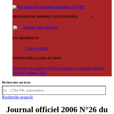
Voir toutes les annonces publiées au JOPF
DÉPOSER UNE ANNONCE (TÉLÉSERVICE
'ARERE
)
Rédiger une annonce
EN SAVOIR PLUS
Textes et tarifs
CONSULTER LA COLLECTION
Consulter le Journal officiel Annonces et marchés publics
(JOAM) depuis 2024
Rechercher un texte
Recherche avancée
Journal officiel 2006 N°26 du