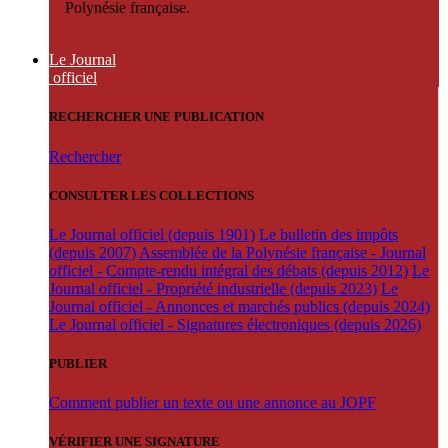
Polynésie française.
Le Journal
officiel
RECHERCHER UNE PUBLICATION
Rechercher
CONSULTER LES COLLECTIONS
Le Journal officiel (depuis 1901)
Le bulletin des impôts
(depuis 2007)
Assemblée de la Polynésie française - Journal
officiel - Compte-rendu intégral des débats (depuis 2012)
Le
Journal officiel - Propriété industrielle (depuis 2023)
Le
Journal officiel - Annonces et marchés publics (depuis 2024)
Le Journal officiel - Signatures électroniques (depuis 2026)
PUBLIER
Comment publier un texte ou une annonce au JOPF
VÉRIFIER UNE SIGNATURE