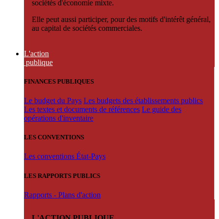
sociétés d'économie mixte.
Elle peut aussi participer, pour des motifs d'intérêt général,
au capital de sociétés commerciales.
L'action
publique
FINANCES PUBLIQUES
Le budget du Pays
Les budgets des établissements publics
Les textes et documents de références
Le guide des
opérations d'inventaire
LES CONVENTIONS
Les conventions État-Pays
LES RAPPORTS PUBLICS
Rapports - Plans d'action
L'ACTION PUBLIQUE