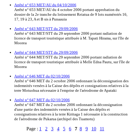
Arrêté n° 653 MET/AU du 04/10/2006
Arrêté n° 653 MET/AU du 4 octobre 2006 portant approbation du
dossier de la 2e tranche du lotissement Reiatua de 9 lots numérotés 16,
17, 19 à 23, A et B sis à Punaauia
Arrêté n° 643 MET/STT du 29/09/2006
Arrêté n° 643 MET/STT du 29 septembre 2006 portant radiation de
licence de transport touristique attribuée à M. Tapati Hirama, sur l'île de
Moorea
Arrêté n° 644 MET/STT du 29/09/2006
Arrêté n° 644 MET/STT du 29 septembre 2006 portant radiation de
licence de transport touristique attribuée à Melle Edna Pautu, sur l'île de
Moorea
Arrêté n° 646 MET du 02/10/2006
Arrêté n° 646 MET du 2 octobre 2006 ordonnant la déconsignation des
indemnités versées à la Caisse des dépôts et consignations relatives à la
terre Motuohua nécessaire à l'emprise de l'aérodrome de Apataki
Arrêté n° 647 MET du 02/10/2006
Arrêté n° 647 MET du 2 octobre 2006 ordonnant la déconsignation
d'une partie des indemnités versées à la Caisse des dépôts et
consignations relatives à la terre Kiritaga 1 nécessaire à la construction
de l'aérodrome de Pukarua (archipel des Tuamotu)
Page :
1
2
3
4
5
6
7
8
9
10
11