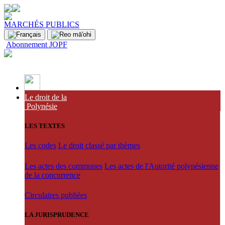
MARCHÉS PUBLICS
Abonnement JOPF
Le droit de la
Polynésie
LES TEXTES
Les codes
Le droit classé par thèmes
Les actes des communes
Les actes de l'Autorité polynésienne
de la concurrence
Circulaires publiées
LA JURISPRUDENCE