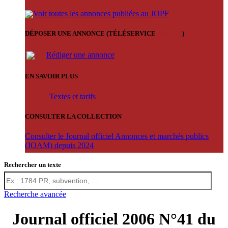
Voir toutes les annonces publiées au JOPF
DÉPOSER UNE ANNONCE (TÉLÉSERVICE
'ARERE
)
Rédiger une annonce
EN SAVOIR PLUS
Textes et tarifs
CONSULTER LA COLLECTION
Consulter le Journal officiel Annonces et marchés publics
(JOAM) depuis 2024
Rechercher un texte
Recherche avancée
Journal officiel 2006 N°41 du