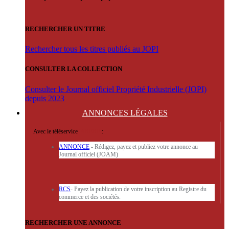
RECHERCHER UN TITRE
Rechercher tous les titres publiés au JOPI
CONSULTER LA COLLECTION
Consulter le Journal officiel Propriété Industrielle (JOPI)
depuis 2023
ANNONCES
LÉGALES
Avec le téléservice
'ARERE
:
ANNONCE
- Rédigez, payez et publiez votre annonce au
Journal officiel (JOAM)
RCS
- Payez la publication de votre inscription au Registre du
commerce et des sociétés.
RECHERCHER UNE ANNONCE