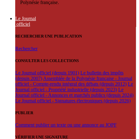
Polynésie française.
Le Journal
officiel
RECHERCHER UNE PUBLICATION
Rechercher
CONSULTER LES COLLECTIONS
Le Journal officiel (depuis 1901)
Le bulletin des impôts
(depuis 2007)
Assemblée de la Polynésie française - Journal
officiel - Compte-rendu intégral des débats (depuis 2012)
Le
Journal officiel - Propriété industrielle (depuis 2023)
Le
Journal officiel - Annonces et marchés publics (depuis 2024)
Le Journal officiel - Signatures électroniques (depuis 2026)
PUBLIER
Comment publier un texte ou une annonce au JOPF
VÉRIFIER UNE SIGNATURE