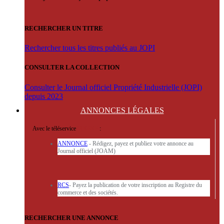
RECHERCHER UN TITRE
Rechercher tous les titres publiés au JOPI
CONSULTER LA COLLECTION
Consulter le Journal officiel Propriété Industrielle (JOPI)
depuis 2023
ANNONCES
LÉGALES
Avec le téléservice
'ARERE
:
ANNONCE
- Rédigez, payez et publiez votre annonce au
Journal officiel (JOAM)
RCS
- Payez la publication de votre inscription au Registre du
commerce et des sociétés.
RECHERCHER UNE ANNONCE