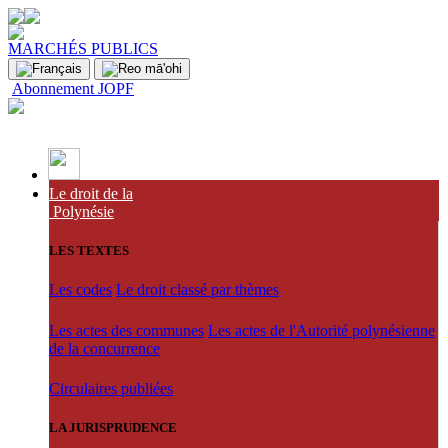
MARCHÉS PUBLICS
Abonnement JOPF
Le droit de la
Polynésie
LES TEXTES
Les codes
Le droit classé par thèmes
Les actes des communes
Les actes de l'Autorité polynésienne
de la concurrence
Circulaires publiées
LA JURISPRUDENCE