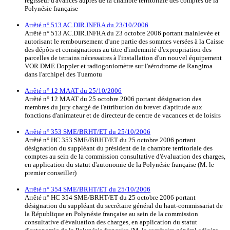
régisseur d'avances auprès de la chambre territoriale des comptes de la
Polynésie française
Arrêté n° 513 AC.DIR.INFRA du 23/10/2006
Arrêté n° 513 AC.DIR.INFRA du 23 octobre 2006 portant mainlevée et
autorisant le remboursement d'une partie des sommes versées à la Caisse
des dépôts et consignations au titre d'indemnité d'expropriation des
parcelles de terrains nécessaires à l'installation d'un nouvel équipement
VOR DME Doppler et radiogoniomètre sur l'aérodrome de Rangiroa
dans l'archipel des Tuamotu
Arrêté n° 12 MAAT du 25/10/2006
Arrêté n° 12 MAAT du 25 octobre 2006 portant désignation des
membres du jury chargé de l'attribution du brevet d'aptitude aux
fonctions d'animateur et de directeur de centre de vacances et de loisirs
Arrêté n° 353 SME/BRHT/ET du 25/10/2006
Arrêté n° HC 353 SME/BRHT/ET du 25 octobre 2006 portant
désignation du suppléant du président de la chambre territoriale des
comptes au sein de la commission consultative d'évaluation des charges,
en application du statut d'autonomie de la Polynésie française (M. le
premier conseiller)
Arrêté n° 354 SME/BRHT/ET du 25/10/2006
Arrêté n° HC 354 SME/BRHT/ET du 25 octobre 2006 portant
désignation du suppléant du secrétaire général du haut-commissariat de
la République en Polynésie française au sein de la commission
consultative d'évaluation des charges, en application du statut