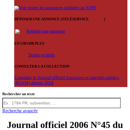
Voir toutes les annonces publiées au JOPF
DÉPOSER UNE ANNONCE (TÉLÉSERVICE
'ARERE
)
Rédiger une annonce
EN SAVOIR PLUS
Textes et tarifs
CONSULTER LA COLLECTION
Consulter le Journal officiel Annonces et marchés publics
(JOAM) depuis 2024
Rechercher un texte
Recherche avancée
Journal officiel 2006 N°45 du