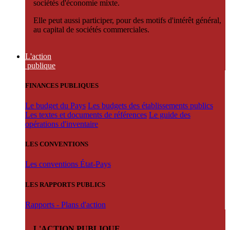
sociétés d'économie mixte.
Elle peut aussi participer, pour des motifs d'intérêt général,
au capital de sociétés commerciales.
L'action
publique
FINANCES PUBLIQUES
Le budget du Pays
Les budgets des établissements publics
Les textes et documents de références
Le guide des
opérations d'inventaire
LES CONVENTIONS
Les conventions État-Pays
LES RAPPORTS PUBLICS
Rapports - Plans d'action
L'ACTION PUBLIQUE