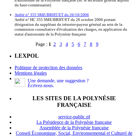
d'autonomie de la Polynésie française (M. le secrétaire général adjoint
du haut-commissariat)
Arrêté n° 355 SME/BRHT/ET du 26/10/2006
Arrêté n° HC 355 SME/BRHT/ET du 26 octobre 2006 portant
désignation du suppléant du trésorier-payeur général au sein de la
commission consultative d'évaluation des charges, en application du
statut d'autonomie de la Polynésie française
Page :
1
2
3
4
5
6
7
8
9
LEXPOL
Politique de protection des données
Mentions légales
Une demande, une suggestion ?
Écrivez-nous.
LES SITES DE LA POLYNÉSIE
FRANÇAISE
service-public.pf
La Présidence de la Polynésie française
Assemblée de la Polynésie française
Conseil Économique, Social, Environnemental et Culturel de