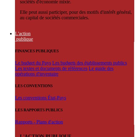
sociétés d'économie mixte.
Elle peut aussi participer, pour des motifs d'intérêt général,
au capital de sociétés commerciales.
L'action
publique
FINANCES PUBLIQUES
Le budget du Pays
Les budgets des établissements publics
Les textes et documents de références
Le guide des
opérations d'inventaire
LES CONVENTIONS
Les conventions État-Pays
LES RAPPORTS PUBLICS
Rapports - Plans d'action
L'ACTION PUBLIQUE