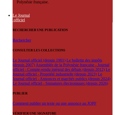
Polynésie française.
Le Journal
officiel
RECHERCHER UNE PUBLICATION
Rechercher
CONSULTER LES COLLECTIONS
Le Journal officiel (depuis 1901)
Le bulletin des impôts
(depuis 2007)
Assemblée de la Polynésie française - Journal
officiel - Compte-rendu intégral des débats (depuis 2012)
Le
Journal officiel - Propriété industrielle (depuis 2023)
Le
Journal officiel - Annonces et marchés publics (depuis 2024)
Le Journal officiel - Signatures électroniques (depuis 2026)
PUBLIER
Comment publier un texte ou une annonce au JOPF
VÉRIFIER UNE SIGNATURE