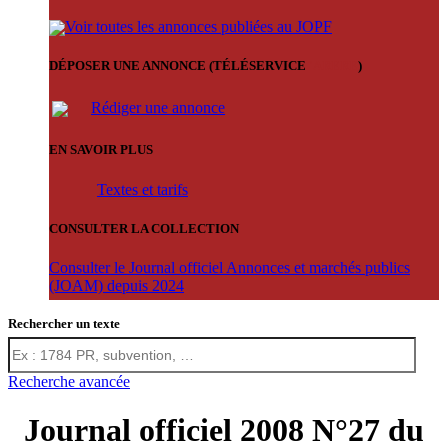
Voir toutes les annonces publiées au JOPF
DÉPOSER UNE ANNONCE (TÉLÉSERVICE
'ARERE
)
Rédiger une annonce
EN SAVOIR PLUS
Textes et tarifs
CONSULTER LA COLLECTION
Consulter le Journal officiel Annonces et marchés publics
(JOAM) depuis 2024
Rechercher un texte
Recherche avancée
Journal officiel 2008 N°27 du