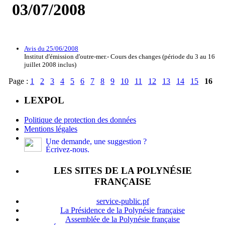
03/07/2008
Avis du 25/06/2008
Institut d'émission d'outre-mer.- Cours des changes (période du 3 au 16
juillet 2008 inclus)
Page :
1
2
3
4
5
6
7
8
9
10
11
12
13
14
15
16
LEXPOL
Politique de protection des données
Mentions légales
Une demande, une suggestion ?
Écrivez-nous.
LES SITES DE LA POLYNÉSIE
FRANÇAISE
service-public.pf
La Présidence de la Polynésie française
Assemblée de la Polynésie française