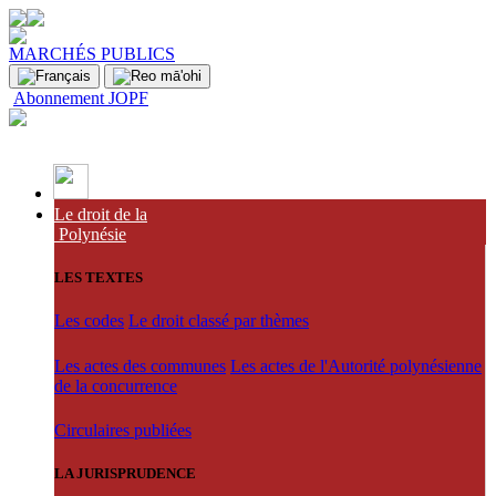
MARCHÉS PUBLICS
Abonnement JOPF
Le droit de la
Polynésie
LES TEXTES
Les codes
Le droit classé par thèmes
Les actes des communes
Les actes de l'Autorité polynésienne
de la concurrence
Circulaires publiées
LA JURISPRUDENCE