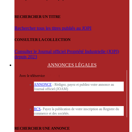
RECHERCHER UN TITRE
Rechercher tous les titres publiés au JOPI
CONSULTER LA COLLECTION
Consulter le Journal officiel Propriété Industrielle (JOPI)
depuis 2023
ANNONCES
LÉGALES
Avec le téléservice
'ARERE
:
ANNONCE
- Rédigez, payez et publiez votre annonce au
Journal officiel (JOAM)
RCS
- Payez la publication de votre inscription au Registre du
commerce et des sociétés.
RECHERCHER UNE ANNONCE