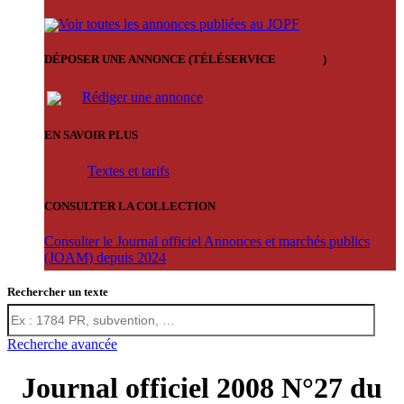
Voir toutes les annonces publiées au JOPF
DÉPOSER UNE ANNONCE (TÉLÉSERVICE
'ARERE
)
Rédiger une annonce
EN SAVOIR PLUS
Textes et tarifs
CONSULTER LA COLLECTION
Consulter le Journal officiel Annonces et marchés publics
(JOAM) depuis 2024
Rechercher un texte
Recherche avancée
Journal officiel 2008 N°27 du