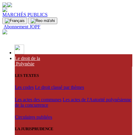
MARCHÉS PUBLICS
Abonnement JOPF
Le droit de la
Polynésie
LES TEXTES
Les codes
Le droit classé par thèmes
Les actes des communes
Les actes de l'Autorité polynésienne
de la concurrence
Circulaires publiées
LA JURISPRUDENCE