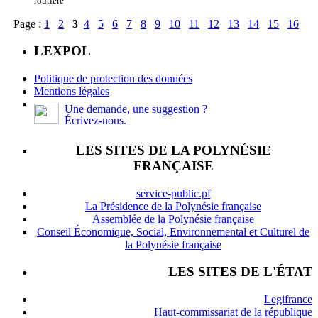
routière
Page :
1
2
3
4
5
6
7
8
9
10
11
12
13
14
15
16
LEXPOL
Politique de protection des données
Mentions légales
Une demande, une suggestion ?
Écrivez-nous.
LES SITES DE LA POLYNÉSIE
FRANÇAISE
service-public.pf
La Présidence de la Polynésie française
Assemblée de la Polynésie française
Conseil Économique, Social, Environnemental et Culturel de
la Polynésie française
LES SITES DE L'ÉTAT
Legifrance
Haut-commissariat de la république