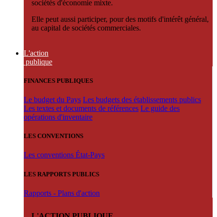
sociétés d'économie mixte.
Elle peut aussi participer, pour des motifs d'intérêt général,
au capital de sociétés commerciales.
L'action
publique
FINANCES PUBLIQUES
Le budget du Pays
Les budgets des établissements publics
Les textes et documents de références
Le guide des
opérations d'inventaire
LES CONVENTIONS
Les conventions État-Pays
LES RAPPORTS PUBLICS
Rapports - Plans d'action
L'ACTION PUBLIQUE