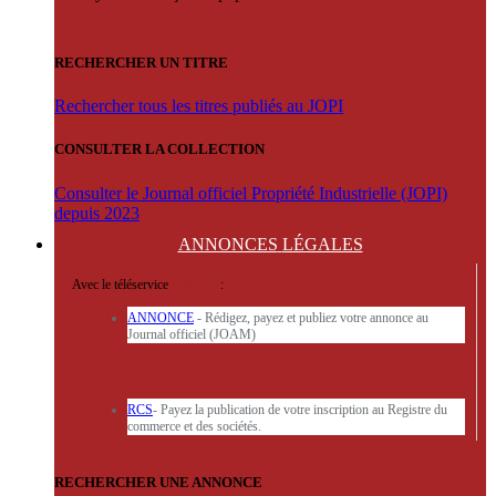
RECHERCHER UN TITRE
Rechercher tous les titres publiés au JOPI
CONSULTER LA COLLECTION
Consulter le Journal officiel Propriété Industrielle (JOPI)
depuis 2023
ANNONCES
LÉGALES
Avec le téléservice
'ARERE
:
ANNONCE
- Rédigez, payez et publiez votre annonce au
Journal officiel (JOAM)
RCS
- Payez la publication de votre inscription au Registre du
commerce et des sociétés.
RECHERCHER UNE ANNONCE