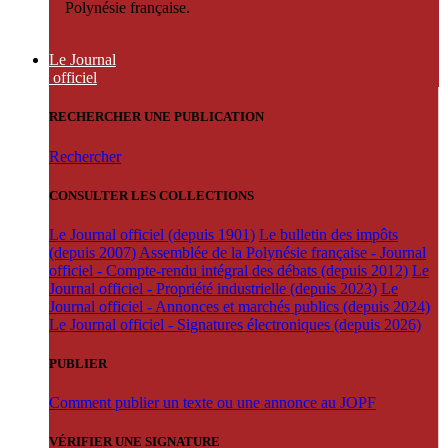
Polynésie française.
Le Journal
officiel
RECHERCHER UNE PUBLICATION
Rechercher
CONSULTER LES COLLECTIONS
Le Journal officiel (depuis 1901)
Le bulletin des impôts
(depuis 2007)
Assemblée de la Polynésie française - Journal
officiel - Compte-rendu intégral des débats (depuis 2012)
Le
Journal officiel - Propriété industrielle (depuis 2023)
Le
Journal officiel - Annonces et marchés publics (depuis 2024)
Le Journal officiel - Signatures électroniques (depuis 2026)
PUBLIER
Comment publier un texte ou une annonce au JOPF
VÉRIFIER UNE SIGNATURE