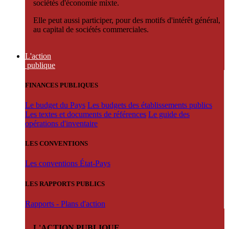
sociétés d'économie mixte.
Elle peut aussi participer, pour des motifs d'intérêt général,
au capital de sociétés commerciales.
L'action
publique
FINANCES PUBLIQUES
Le budget du Pays
Les budgets des établissements publics
Les textes et documents de références
Le guide des
opérations d'inventaire
LES CONVENTIONS
Les conventions État-Pays
LES RAPPORTS PUBLICS
Rapports - Plans d'action
L'ACTION PUBLIQUE