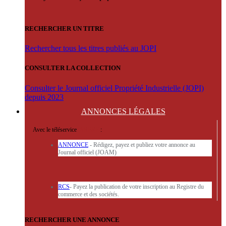
RECHERCHER UN TITRE
Rechercher tous les titres publiés au JOPI
CONSULTER LA COLLECTION
Consulter le Journal officiel Propriété Industrielle (JOPI)
depuis 2023
ANNONCES
LÉGALES
Avec le téléservice
'ARERE
:
ANNONCE
- Rédigez, payez et publiez votre annonce au
Journal officiel (JOAM)
RCS
- Payez la publication de votre inscription au Registre du
commerce et des sociétés.
RECHERCHER UNE ANNONCE