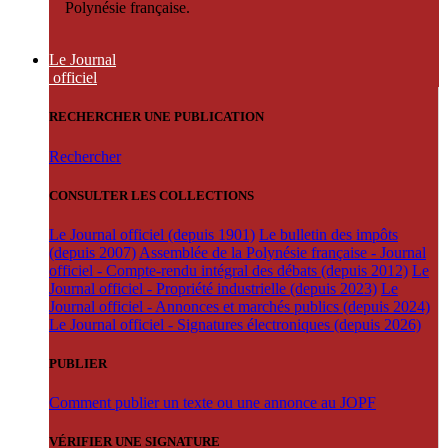
Polynésie française.
Le Journal
officiel
RECHERCHER UNE PUBLICATION
Rechercher
CONSULTER LES COLLECTIONS
Le Journal officiel (depuis 1901)
Le bulletin des impôts
(depuis 2007)
Assemblée de la Polynésie française - Journal
officiel - Compte-rendu intégral des débats (depuis 2012)
Le
Journal officiel - Propriété industrielle (depuis 2023)
Le
Journal officiel - Annonces et marchés publics (depuis 2024)
Le Journal officiel - Signatures électroniques (depuis 2026)
PUBLIER
Comment publier un texte ou une annonce au JOPF
VÉRIFIER UNE SIGNATURE