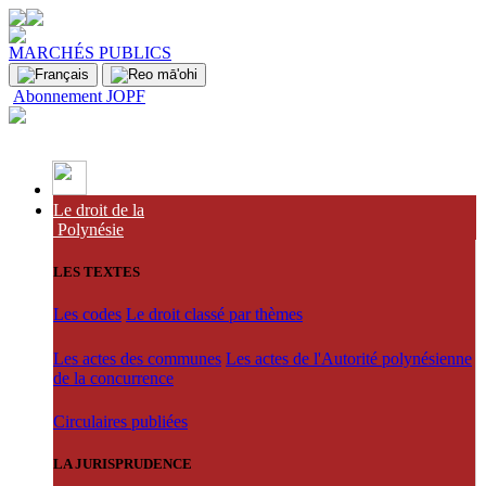
MARCHÉS PUBLICS
Abonnement JOPF
Le droit de la
Polynésie
LES TEXTES
Les codes
Le droit classé par thèmes
Les actes des communes
Les actes de l'Autorité polynésienne
de la concurrence
Circulaires publiées
LA JURISPRUDENCE