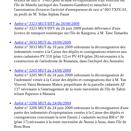
licence de taxi n° 1-003 pour la mise en exploitation d'un véhicule sur
l'île de Manihi (archipel des Tuamotu-Gambier) et rattachée à
l'autorisation d'exercer l'activité d'entrepreneur de taxi n° 003 TXTG 01,
au profit de M. Tefau Alphan Faura
Arrêté n° 3323 MUT/DTT du 26/06/2009
Arrêté n° 3323 MUT/DTT du 26 juin 2009 portant délivrance d'une
licence de transport touristique sur l'île de Rangiroa, à M. Tane Tamaehu
Arrêté n° 3033 MUT du 19/06/2009
Arrêté n° 3033 MUT du 19 juin 2009 ordonnant la déconsignation des
indemnités versées à la Caisse des dépôts et consignations relatives aux
terres cadastrées PV 310 (plan 12) et PV 419 (plan 26) nécessaires à la
construction de l'aérodrome de Rimatara, dans l'archipel des Australes
Arrêté n° 3205 MUT du 24/06/2009
Arrêté n° 3205 MUT du 24 juin 2009 ordonnant la déconsignation de
l'indemnité versée à la Caisse des dépôts et consignations due à M. Yan
Vincent Vatea Hermann Maker, propriétaire de la parcelle cadastrée AT
137 nécessaire à l'aménagement de la route traversière de l'île de Tahiti
reliant Papenoo à Mataiea
Arrêté n° 3206 MUT du 24/06/2009
Arrêté n° 3206 MUT du 24 juin 2009 ordonnant la déconsignation d'une
partie des indemnités d'expropriation versées à la Caisse des dépôts et
consignations concernant la terre Fararii 2 cadastrée section BH n° 30
(plan 17) nécessaire à la route traversière de Nunue à Anau, dans l'île de
Bora Bora