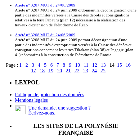
Arrêté n° 3207 MUT du 24/06/2009
Arrêté n° 3207 MUT du 24 juin 2009 ordonnant la déconsignation d'une
partie des indemnités versées à la Caisse des dépôts et consignations
relatives à la terre Papauru (plan 12) nécessaire à la réalisation des
travaux d'extension de l'aérodrome de Reao
Arrêté n° 3208 MUT du 24/06/2009
Arrêté n° 3208 MUT du 24 juin 2009 portant déconsignation d'une
partie des indemnités d'expropriation versées à la Caisse des dépôts et
consignations concernant les terres Tikakara (plan 38) et Pagagie (plan
41) nécessaires à la construction de l'aérodrome de Raroia
Page :
1
2
3
4
5
6
7
8
9
10
11
12
13
14
15
16
17
18
19
20
21
22
23
24
25
LEXPOL
Politique de protection des données
Mentions légales
Une demande, une suggestion ?
Écrivez-nous.
LES SITES DE LA POLYNÉSIE
FRANÇAISE