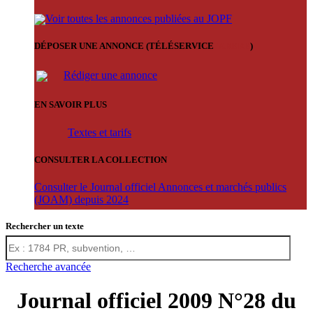
Voir toutes les annonces publiées au JOPF
DÉPOSER UNE ANNONCE (TÉLÉSERVICE
'ARERE
)
Rédiger une annonce
EN SAVOIR PLUS
Textes et tarifs
CONSULTER LA COLLECTION
Consulter le Journal officiel Annonces et marchés publics
(JOAM) depuis 2024
Rechercher un texte
Recherche avancée
Journal officiel 2009 N°28 du