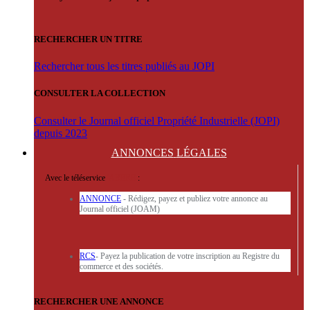
RECHERCHER UN TITRE
Rechercher tous les titres publiés au JOPI
CONSULTER LA COLLECTION
Consulter le Journal officiel Propriété Industrielle (JOPI)
depuis 2023
ANNONCES
LÉGALES
Avec le téléservice
'ARERE
:
ANNONCE
- Rédigez, payez et publiez votre annonce au
Journal officiel (JOAM)
RCS
- Payez la publication de votre inscription au Registre du
commerce et des sociétés.
RECHERCHER UNE ANNONCE