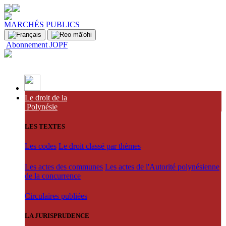
MARCHÉS PUBLICS
Abonnement JOPF
Le droit de la
Polynésie
LES TEXTES
Les codes
Le droit classé par thèmes
Les actes des communes
Les actes de l'Autorité polynésienne
de la concurrence
Circulaires publiées
LA JURISPRUDENCE