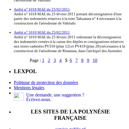
l'aérodrome de Vahitahi
Arrêté n° 1018 MAE du 25/02/2011
Arrêté n° 1018 MAE du 25 février 2011 portant déconsignation d'une
partie des indemnités relatives à la terre Tahuatara n° 4 nécessaire à la
construction de l'aérodrome de Vahitahi
Arrêté n° 1019 MAE du 25/02/2011
Arrêté n° 1019 MAE du 25 février 2011 ordonnant la déconsignation
des indemnités versées à la caisse des dépôts et consignations relatives
aux terres cadstrées PV310 (plan 12) et PV419 (plan 26) nécessaires à la
construction de l'aérodrome de Rimatara, dans l'archipel des Australes
Page :
1
2
3
4
5
6
7
8
9
10
LEXPOL
Politique de protection des données
Mentions légales
Une demande, une suggestion ?
Écrivez-nous.
LES SITES DE LA POLYNÉSIE
FRANÇAISE