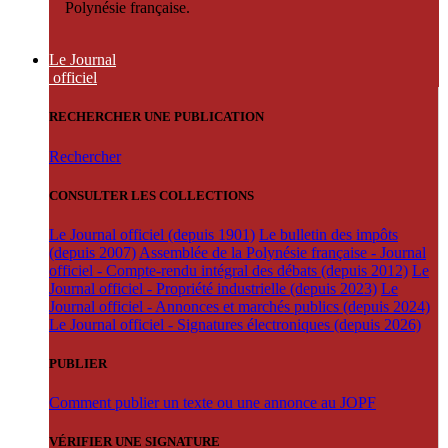
Polynésie française.
Le Journal
officiel
RECHERCHER UNE PUBLICATION
Rechercher
CONSULTER LES COLLECTIONS
Le Journal officiel (depuis 1901)
Le bulletin des impôts
(depuis 2007)
Assemblée de la Polynésie française - Journal
officiel - Compte-rendu intégral des débats (depuis 2012)
Le
Journal officiel - Propriété industrielle (depuis 2023)
Le
Journal officiel - Annonces et marchés publics (depuis 2024)
Le Journal officiel - Signatures électroniques (depuis 2026)
PUBLIER
Comment publier un texte ou une annonce au JOPF
VÉRIFIER UNE SIGNATURE