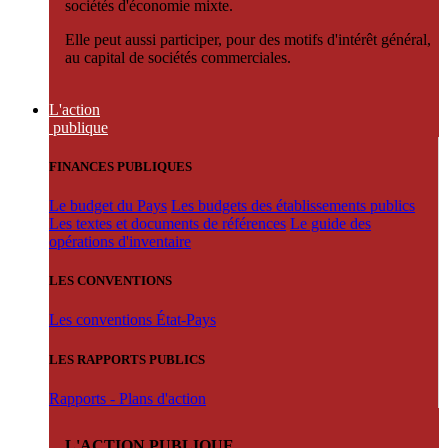
sociétés d'économie mixte.
Elle peut aussi participer, pour des motifs d'intérêt général,
au capital de sociétés commerciales.
L'action
publique
FINANCES PUBLIQUES
Le budget du Pays
Les budgets des établissements publics
Les textes et documents de références
Le guide des
opérations d'inventaire
LES CONVENTIONS
Les conventions État-Pays
LES RAPPORTS PUBLICS
Rapports - Plans d'action
L'ACTION PUBLIQUE