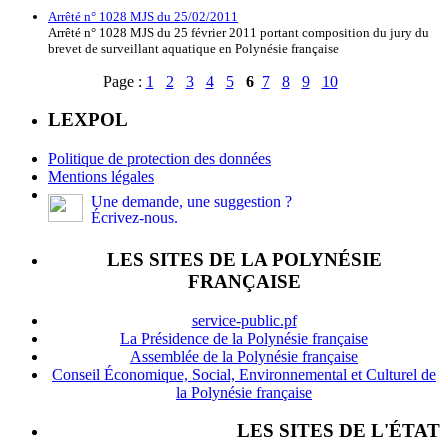
Arrêté n° 1028 MJS du 25/02/2011
Arrêté n° 1028 MJS du 25 février 2011 portant composition du jury du
brevet de surveillant aquatique en Polynésie française
Page :
1
2
3
4
5
6
7
8
9
10
LEXPOL
Politique de protection des données
Mentions légales
Une demande, une suggestion ?
Écrivez-nous.
LES SITES DE LA POLYNÉSIE
FRANÇAISE
service-public.pf
La Présidence de la Polynésie française
Assemblée de la Polynésie française
Conseil Économique, Social, Environnemental et Culturel de
la Polynésie française
LES SITES DE L'ÉTAT