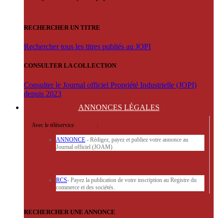
RECHERCHER UN TITRE
Rechercher tous les titres publiés au JOPI
CONSULTER LA COLLECTION
Consulter le Journal officiel Propriété Industrielle (JOPI)
depuis 2023
ANNONCES
LÉGALES
Avec le téléservice
'ARERE
:
ANNONCE
- Rédigez, payez et publiez votre annonce au
Journal officiel (JOAM)
RCS
- Payez la publication de votre inscription au Registre du
commerce et des sociétés.
RECHERCHER UNE ANNONCE