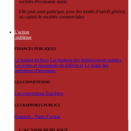
sociétés d'économie mixte.
Elle peut aussi participer, pour des motifs d'intérêt général,
au capital de sociétés commerciales.
L'action
publique
FINANCES PUBLIQUES
Le budget du Pays
Les budgets des établissements publics
Les textes et documents de références
Le guide des
opérations d'inventaire
LES CONVENTIONS
Les conventions État-Pays
LES RAPPORTS PUBLICS
Rapports - Plans d'action
L'ACTION PUBLIQUE