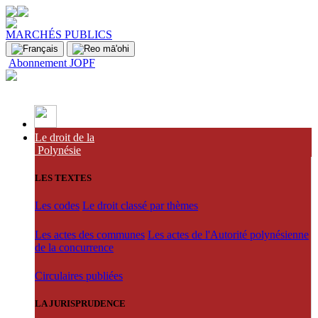
MARCHÉS PUBLICS
Abonnement JOPF
Le droit de la
Polynésie
LES TEXTES
Les codes
Le droit classé par thèmes
Les actes des communes
Les actes de l'Autorité polynésienne
de la concurrence
Circulaires publiées
LA JURISPRUDENCE