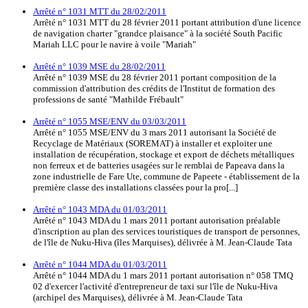
Arrêté n° 1031 MTT du 28/02/2011
Arrêté n° 1031 MTT du 28 février 2011 portant attribution d'une licence
de navigation charter "grandce plaisance" à la société South Pacific
Mariah LLC pour le navire à voile "Mariah"
Arrêté n° 1039 MSE du 28/02/2011
Arrêté n° 1039 MSE du 28 février 2011 portant composition de la
commission d'attribution des crédits de l'Institut de formation des
professions de santé "Mathilde Frébault"
Arrêté n° 1055 MSE/ENV du 03/03/2011
Arrêté n° 1055 MSE/ENV du 3 mars 2011 autorisant la Société de
Recyclage de Matériaux (SOREMAT) à installer et exploiter une
installation de récupération, stockage et export de déchets métalliques
non ferreux et de batteries usagées sur le remblai de Papeava dans la
zone industrielle de Fare Ute, commune de Papeete - établissement de la
première classe des installations classées pour la pro[...]
Arrêté n° 1043 MDA du 01/03/2011
Arrêté n° 1043 MDA du 1 mars 2011 portant autorisation préalable
d'inscription au plan des services touristiques de transport de personnes,
de l'île de Nuku-Hiva (îles Marquises), délivrée à M. Jean-Claude Tata
Arrêté n° 1044 MDA du 01/03/2011
Arrêté n° 1044 MDA du 1 mars 2011 portant autorisation n° 058 TMQ
02 d'exercer l'activité d'entrepreneur de taxi sur l'île de Nuku-Hiva
(archipel des Marquises), délivrée à M. Jean-Claude Tata