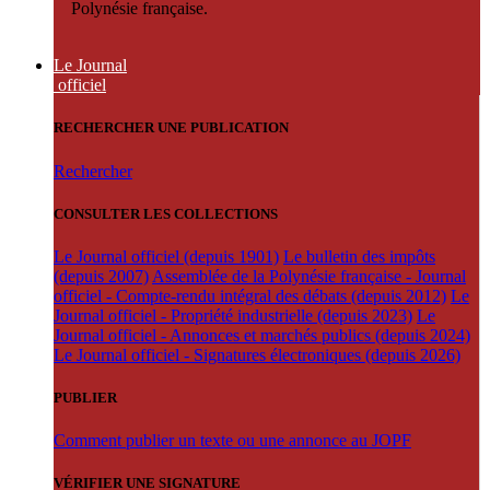
Polynésie française.
Le Journal
officiel
RECHERCHER UNE PUBLICATION
Rechercher
CONSULTER LES COLLECTIONS
Le Journal officiel (depuis 1901)
Le bulletin des impôts
(depuis 2007)
Assemblée de la Polynésie française - Journal
officiel - Compte-rendu intégral des débats (depuis 2012)
Le
Journal officiel - Propriété industrielle (depuis 2023)
Le
Journal officiel - Annonces et marchés publics (depuis 2024)
Le Journal officiel - Signatures électroniques (depuis 2026)
PUBLIER
Comment publier un texte ou une annonce au JOPF
VÉRIFIER UNE SIGNATURE