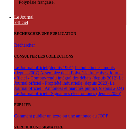
Polynésie française.
Le Journal
officiel
RECHERCHER UNE PUBLICATION
Rechercher
CONSULTER LES COLLECTIONS
Le Journal officiel (depuis 1901)
Le bulletin des impôts
(depuis 2007)
Assemblée de la Polynésie française - Journal
officiel - Compte-rendu intégral des débats (depuis 2012)
Le
Journal officiel - Propriété industrielle (depuis 2023)
Le
Journal officiel - Annonces et marchés publics (depuis 2024)
Le Journal officiel - Signatures électroniques (depuis 2026)
PUBLIER
Comment publier un texte ou une annonce au JOPF
VÉRIFIER UNE SIGNATURE