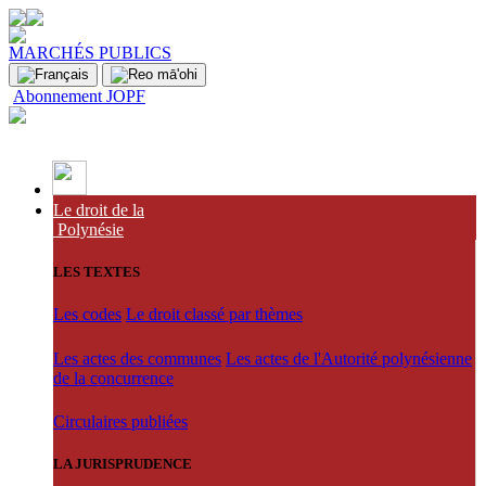
MARCHÉS PUBLICS
Abonnement JOPF
Le droit de la
Polynésie
LES TEXTES
Les codes
Le droit classé par thèmes
Les actes des communes
Les actes de l'Autorité polynésienne
de la concurrence
Circulaires publiées
LA JURISPRUDENCE