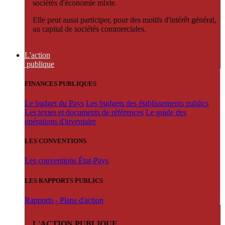
sociétés d'économie mixte.
Elle peut aussi participer, pour des motifs d'intérêt général,
au capital de sociétés commerciales.
L'action
publique
FINANCES PUBLIQUES
Le budget du Pays
Les budgets des établissements publics
Les textes et documents de références
Le guide des
opérations d'inventaire
LES CONVENTIONS
Les conventions État-Pays
LES RAPPORTS PUBLICS
Rapports - Plans d'action
L'ACTION PUBLIQUE