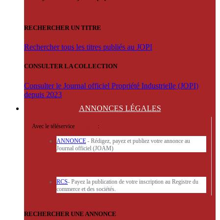
RECHERCHER UN TITRE
Rechercher tous les titres publiés au JOPI
CONSULTER LA COLLECTION
Consulter le Journal officiel Propriété Industrielle (JOPI)
depuis 2023
ANNONCES
LÉGALES
Avec le téléservice
'ARERE
:
ANNONCE
- Rédigez, payez et publiez votre annonce au
Journal officiel (JOAM)
RCS
- Payez la publication de votre inscription au Registre du
commerce et des sociétés.
RECHERCHER UNE ANNONCE