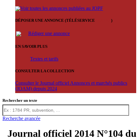
Voir toutes les annonces publiées au JOPF
DÉPOSER UNE ANNONCE (TÉLÉSERVICE
'ARERE
)
Rédiger une annonce
EN SAVOIR PLUS
Textes et tarifs
CONSULTER LA COLLECTION
Consulter le Journal officiel Annonces et marchés publics
(JOAM) depuis 2024
Rechercher un texte
Recherche avancée
Journal officiel 2014 N°104 du