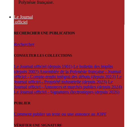
Polynésie française.
Le Journal
officiel
RECHERCHER UNE PUBLICATION
Rechercher
CONSULTER LES COLLECTIONS
Le Journal officiel (depuis 1901)
Le bulletin des impôts
(depuis 2007)
Assemblée de la Polynésie française - Journal
officiel - Compte-rendu intégral des débats (depuis 2012)
Le
Journal officiel - Propriété industrielle (depuis 2023)
Le
Journal officiel - Annonces et marchés publics (depuis 2024)
Le Journal officiel - Signatures électroniques (depuis 2026)
PUBLIER
Comment publier un texte ou une annonce au JOPF
VÉRIFIER UNE SIGNATURE