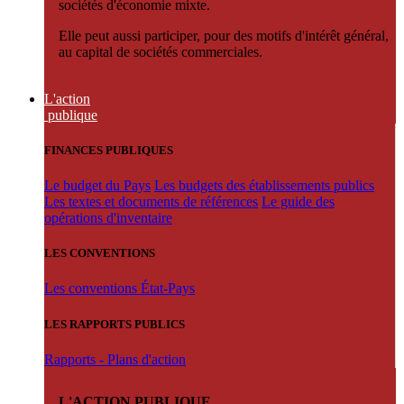
sociétés d'économie mixte.
Elle peut aussi participer, pour des motifs d'intérêt général,
au capital de sociétés commerciales.
L'action
publique
FINANCES PUBLIQUES
Le budget du Pays
Les budgets des établissements publics
Les textes et documents de références
Le guide des
opérations d'inventaire
LES CONVENTIONS
Les conventions État-Pays
LES RAPPORTS PUBLICS
Rapports - Plans d'action
L'ACTION PUBLIQUE