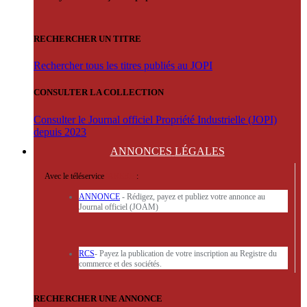
RECHERCHER UN TITRE
Rechercher tous les titres publiés au JOPI
CONSULTER LA COLLECTION
Consulter le Journal officiel Propriété Industrielle (JOPI)
depuis 2023
ANNONCES
LÉGALES
Avec le téléservice
'ARERE
:
ANNONCE
- Rédigez, payez et publiez votre annonce au
Journal officiel (JOAM)
RCS
- Payez la publication de votre inscription au Registre du
commerce et des sociétés.
RECHERCHER UNE ANNONCE