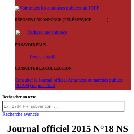
Voir toutes les annonces publiées au JOPF
DÉPOSER UNE ANNONCE (TÉLÉSERVICE
'ARERE
)
Rédiger une annonce
EN SAVOIR PLUS
Textes et tarifs
CONSULTER LA COLLECTION
Consulter le Journal officiel Annonces et marchés publics
(JOAM) depuis 2024
Rechercher un texte
Recherche avancée
Journal officiel 2015 N°18 NS