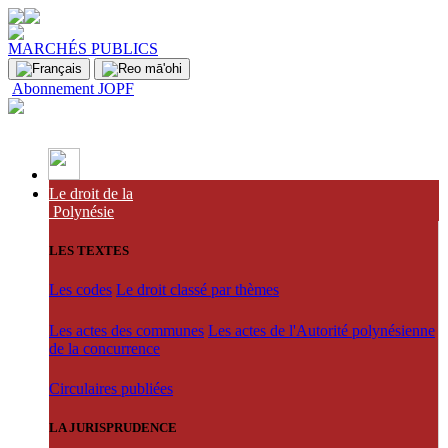
MARCHÉS PUBLICS
Abonnement JOPF
Le droit de la
Polynésie
LES TEXTES
Les codes
Le droit classé par thèmes
Les actes des communes
Les actes de l'Autorité polynésienne
de la concurrence
Circulaires publiées
LA JURISPRUDENCE