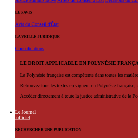
Justice administrative
Arrêts du Conseil d'État
Décisions du Con
LES AVIS
Avis du Conseil d'État
LA VEILLE JURIDIQUE
Consolidations
LE DROIT APPLICABLE EN POLYNÉSIE FRANÇA
La Polynésie française est compétente dans toutes les matièr
Retrouvez tous les textes en vigueur en Polynésie française, 
Accéder directement à toute la justice administrative de la Po
Le Journal
officiel
RECHERCHER UNE PUBLICATION