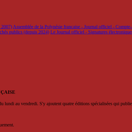
s 2007)
Assemblée de la Polynésie française - Journal officiel - Compte-
rchés publics (depuis 2024)
Le Journal officiel - Signatures électroniqu
NÇAISE
u lundi au vendredi. S'y ajoutent quatre éditions spécialisées qui publie
quement.