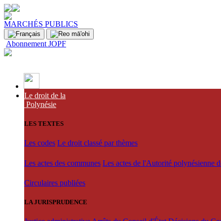
MARCHÉS PUBLICS
Abonnement JOPF
Le droit de la
Polynésie
LES TEXTES
Les codes
Le droit classé par thèmes
Les actes des communes
Les actes de l'Autorité polynésienne 
Circulaires publiées
LA JURISPRUDENCE