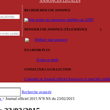
ANNONCES
LÉGALES
RECHERCHER UNE ANNONCE
iciel (JOAM)
Voir toutes les annonces publiées au JOPF
DÉPOSER UNE ANNONCE (TÉLÉSERVICE
'ARERE
)
e et des sociétés.
Rédiger une annonce
EN SAVOIR PLUS
Textes et tarifs
CONSULTER LA COLLECTION
Consulter le Journal officiel Annonces et marchés pub
Recherche avancée
ux
> Journal officiel 2015 N°8 NS du 23/02/2015