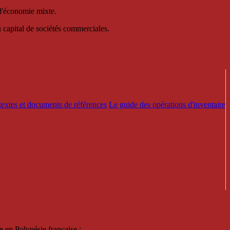
 d'économie mixte.
au capital de sociétés commerciales.
textes et documents de références
Le guide des opérations d'inventaire
e en Polynésie française :