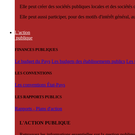
Elle peut créer des sociétés publiques locales et des sociétés
Elle peut aussi participer, pour des motifs d'intérêt général, 
L'action
publique
FINANCES PUBLIQUES
Le budget du Pays
Les budgets des établissements publics
Les 
LES CONVENTIONS
Les conventions État-Pays
LES RAPPORTS PUBLICS
Rapports - Plans d'action
L'ACTION PUBLIQUE
Retrouvez les informations essentielles sur la gestion publiqu